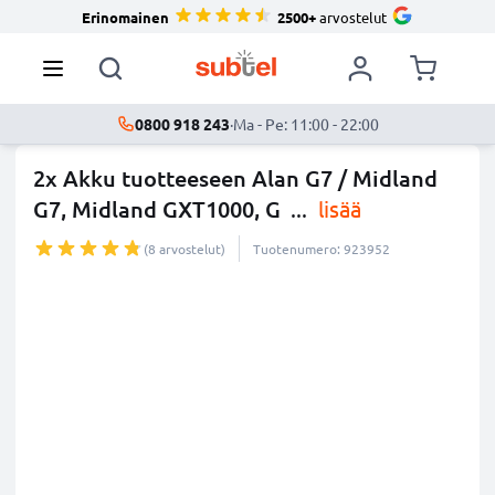
Erinomainen
2500+
arvostelut
0800 918 243
·
Ma - Pe: 11:00 - 22:00
2x Akku tuotteeseen Alan G7 / Midland
G7, Midland GXT1000, G
...
lisää
(8 arvostelut)
Tuotenumero: 923952