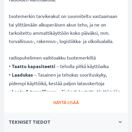
tuotemerkin tarvikeakut on suunniteltu vastaamaan
tai ylittämään alkuperäisen akun teho, ja ne on
tarkoitettu ammattikäyttöön koko päiväksi, mm.
turvallisuus-, rakennus-, logistiikka- ja ulkoilualalla.
radiopuhelimen vaihtoakku tuotemerkiltä
•
Taattu kapasiteetti
– teholla pitkä käyttöaika
•
Laadukas
– Tasainen ja tehokas suorituskyky,
pidempi käyttöikä, kestää paljon latauskertoja
•
Laatu & turvallisuus
– Tiukasti testattu täyttämään
korkeimmat turvallisuus- ja luotettavuusstandardit
NÄYTÄ LISÄÄ
•
Helppo asentaa & täydellinen yhteensopivuus
–
Akku on valmistettu sopimaan erityisesti
TEKNISET TIEDOT
radiopuhelimeen ja on helppo asentaa