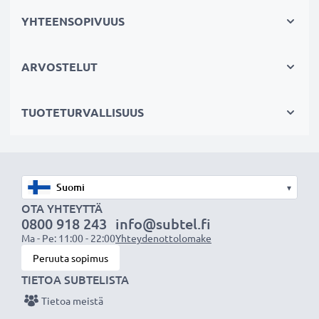
YHTEENSOPIVUUS
Tuotetiedot:
Tuotemerkki:
Akkutyyppi:
ARVOSTELUT
Voltti:
Kapasiteetti:
TUOTETURVALLISUUS
Vatti:
Mitat:
x x
Korvaa alkuperäisen valmistajan akun:
Yhteensopivat laitemallit:
– katso koko lista
▾
OTA YHTEYTTÄ
Yhteensopivuus-kohdasta
0800 918 243
info@subtel.fi
Ma - Pe: 11:00 - 22:00
Yhteydenottolomake
Peruuta sopimus
Huomio:
Lataa akku täyteen ennen ensimmäistä
TIETOA SUBTELISTA
käyttökertaa parhaan suorituskyvyn, tehokkuuden ja
Tietoa meistä
akun pitkän käyttöiän varmistamiseksi.