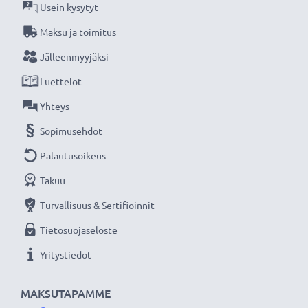
Usein kysytyt
Subtel on toimittanut luotettavia akkuja
Maksu ja toimitus
miljoonille tyytyväisille käyttäjille ympäri
Jälleenmyyjäksi
Eurooppaa jo vuodesta 2004 lähtien. Tilaa nyt 3
Luettelot
vuoden takuulla!
Yhteys
Sopimusehdot
Palautusoikeus
Takuu
Turvallisuus & Sertifioinnit
Tietosuojaseloste
Yritystiedot
MAKSUTAPAMME