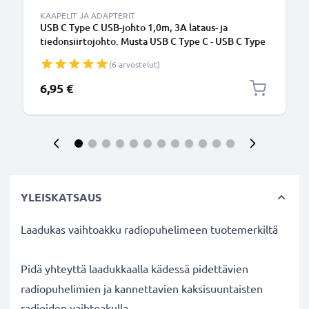
KAAPELIT JA ADAPTERIT
USB C Type C USB-johto 1,0m, 3A lataus- ja
tiedonsiirtojohto. Musta USB C Type C - USB C Type
C PVC USB-kaapeli
(6 arvostelut)
6,95 €
YLEISKATSAUS
Laadukas vaihtoakku
radiopuhelimeen tuotemerkiltä
Pidä yhteyttä
laadukkaalla
kädessä pidettävien
radiopuhelimien ja kannettavien kaksisuuntaisten
radioiden vaihtoakulla.