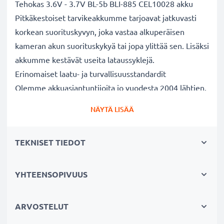
Tehokas 3.6V - 3.7V BL-5b BLI-885 CEL10028 akku
Pitkäkestoiset tarvikeakkumme tarjoavat jatkuvasti
korkean suorituskyvyn, joka vastaa alkuperäisen
kameran akun suorituskykyä tai jopa ylittää sen. Lisäksi
akkumme kestävät useita lataussyklejä.
Erinomaiset laatu- ja turvallisuusstandardit
Olemme akkuasiantuntijoita jo vuodesta 2004 lähtien.
Kaikki akkumme testataan tarkasti, jotta ne täyttävät
NÄYTÄ LISÄÄ
kokonaan korkeimmat EU-standardit ja enemmänkin -
siksi akuillamme on 3 vuoden takuu.
TEKNISET TIEDOT
Tärkeä lisä valokuvaajaan kameralaukkuun
Kameran tarvikeakkumme on luotettava virtalähde
pitkäaikaiseen valokuvaukseen tai videokuvaukseen.
YHTEENSOPIVUUS
Se sopii erinomaisesti vaihtoakuksi alkuperäisen akun
sijaan tai vara-akuksi niin ammattilaisille kuin
ARVOSTELUT
harrastajillekin.