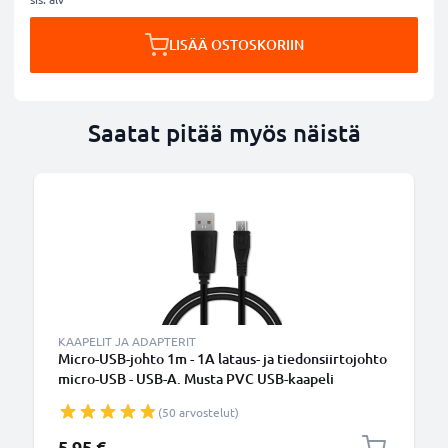
LISÄÄ OSTOSKORIIN
Saatat pitää myös näistä
B
KAAPELIT JA ADAPTERIT
Micro-USB-johto 1m - 1A lataus- ja tiedonsiirtojohto
micro-USB - USB-A. Musta PVC USB-kaapeli
(50 arvostelut)
5,95 €