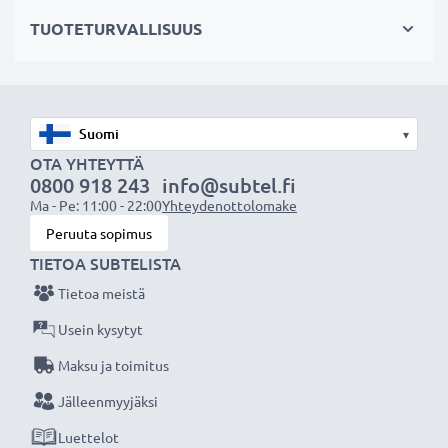
Valitse CELLONIC, etkä tingi laadusta. Tilaa nyt!
TUOTETURVALLISUUS
▾
OTA YHTEYTTÄ
0800 918 243
info@subtel.fi
Ma - Pe: 11:00 - 22:00
Yhteydenottolomake
Peruuta sopimus
TIETOA SUBTELISTA
Tietoa meistä
Usein kysytyt
Maksu ja toimitus
Jälleenmyyjäksi
Luettelot