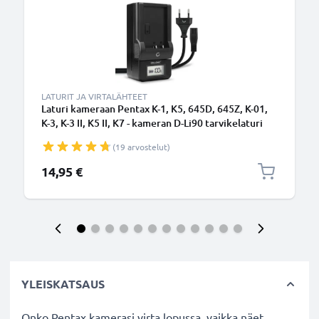
LATURIT JA VIRTALÄHTEET
Laturi kameraan Pentax K-1, K5, 645D, 645Z, K-01,
K-3, K-3 II, K5 II, K7 - kameran D-Li90 tarvikelaturi
(19 arvostelut)
14,95 €
YLEISKATSAUS
Onko Pentax kamerasi virta lopussa, vaikka näet