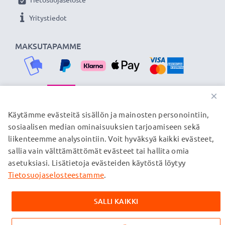
Yritystiedot
MAKSUTAPAMME
×
TOIMITUSKUMPPANIMME
Käytämme evästeitä sisällön ja mainosten personointiin,
sosiaalisen median ominaisuuksien tarjoamiseen sekä
liikenteemme analysointiin. Voit hyväksyä kaikki evästeet,
sallia vain välttämättömät evästeet tai hallita omia
© subtel.fi 2026
asetuksiasi. Lisätietoja evästeiden käytöstä löytyy
Kaikki hinnat sisältävät arvonlisäveron, mutta ei
toimituskuluja. Kaikki sivuillamme mainitut tavaramerkit ovat
Tietosuojaselosteestamme
.
omistajiensa rekisteröimiä tavaramerkkejä, ja ne mainitaan
verkkosivuillamme ainoastaan tuotteitamme koskevan
SALLI KAIKKI
tiedon vuoksi.