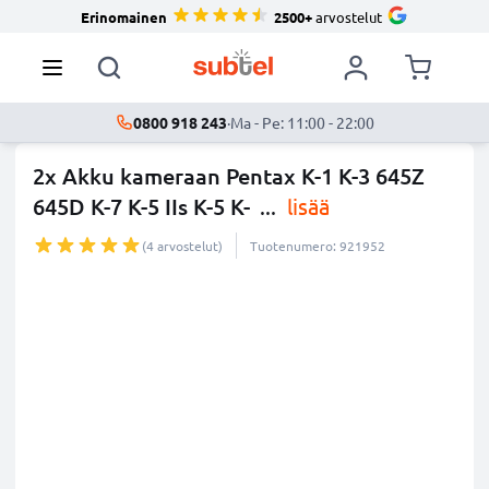
Erinomainen
2500+
arvostelut
0800 918 243
·
Ma - Pe: 11:00 - 22:00
2x Akku kameraan Pentax K-1 K-3 645Z
645D K-7 K-5 IIs K-5 K-
...
lisää
(4 arvostelut)
Tuotenumero: 921952