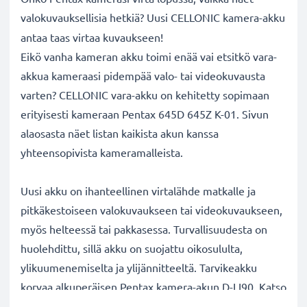
valokuvauksellisia hetkiä? Uusi CELLONIC
kamera-akku
antaa taas virtaa kuvaukseen!
Eikö vanha kameran akku toimi enää vai etsitkö vara-
akkua kameraasi pidempää valo- tai videokuvausta
varten? CELLONIC vara-akku on kehitetty sopimaan
erityisesti kameraan Pentax 645D 645Z K-01. Sivun
alaosasta näet listan kaikista akun kanssa
yhteensopivista kameramalleista.
Uusi akku on ihanteellinen virtalähde matkalle ja
pitkäkestoiseen valokuvaukseen tai videokuvaukseen,
myös helteessä tai pakkasessa. Turvallisuudesta on
huolehdittu, sillä akku on suojattu oikosululta,
ylikuumenemiselta ja ylijännitteeltä. Tarvikeakku
korvaa alkuperäisen Pentax kamera-akun D-LI90. Katso
sivun alaosasta lista kaikista tarvikeakun korvaamista