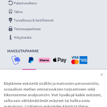
✔ Mukautuva latausvirta - lataa akun tarpeiden
Palautusoikeus
mukaan
Takuu
Turvallisuus & Sertifioinnit
Laturin tekniset tiedot
Tietosuojaseloste
Tulojännite: 100V - 240V
Lähtöjännite: 4.2 V - 8.4 V
Yritystiedot
Latausnopeus: 600mA
Latauksen kesto: ~ 2 tuntia/1000mAh
MAKSUTAPAMME
Pakkaus sisältää
2x CELLONIC® kameran akku korvaamaan
×
alkuperäisen akun VW-VBT190
TOIMITUSKUMPPANIMME
Käytämme evästeitä sisällön ja mainosten personointiin,
1x laturi kamera-akulle VW-VBT190 tai vastaavalle
sosiaalisen median ominaisuuksien tarjoamiseen sekä
akulle
liikenteemme analysointiin. Voit hyväksyä kaikki evästeet,
1x latausasema kameran akulle
sallia vain välttämättömät evästeet tai hallita omia
© subtel.fi 2026
1x laturin verkkovirtajohto
asetuksiasi. Lisätietoja evästeiden käytöstä löytyy
Kaikki hinnat sisältävät arvonlisäveron, mutta ei