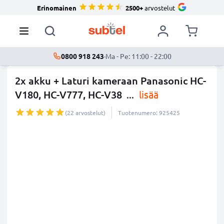
Erinomainen
2500+
arvostelut
0800 918 243
·
Ma - Pe: 11:00 - 22:00
2x akku + Laturi kameraan Panasonic HC-
V180, HC-V777, HC-V38
...
lisää
(22 arvostelut)
Tuotenumero: 925425