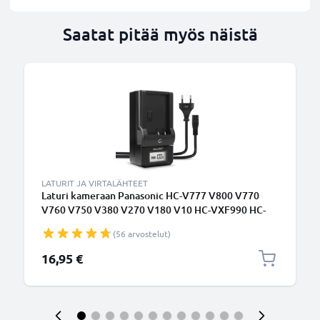
Saatat pitää myös näistä
LATURIT JA VIRTALÄHTEET
Laturi kameraan Panasonic HC-V777 V800 V770
V760 V750 V380 V270 V180 V10 HC-VXF990 HC-
VX980 - kameran VW-VBT190 -VBT380 -VBK180
(56 arvostelut)
tarvikelaturi
16,95 €