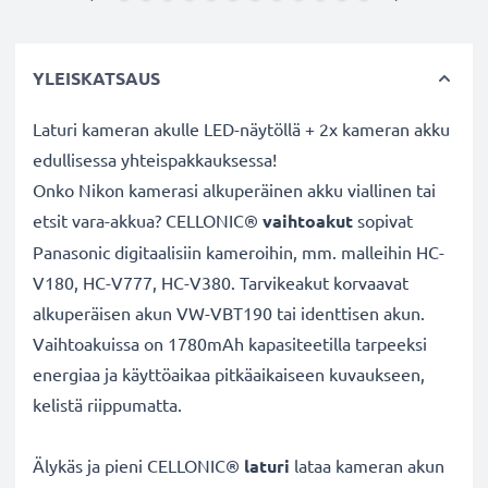
YLEISKATSAUS
Laturi kameran akulle LED-näytöllä + 2x kameran akku
edullisessa yhteispakkauksessa!
Onko Nikon kamerasi alkuperäinen akku viallinen tai
etsit vara-akkua? CELLONIC®
vaihtoakut
sopivat
Panasonic digitaalisiin kameroihin, mm. malleihin HC-
V180, HC-V777, HC-V380. Tarvikeakut korvaavat
alkuperäisen akun VW-VBT190 tai identtisen akun.
Vaihtoakuissa on 1780mAh kapasiteetilla tarpeeksi
energiaa ja käyttöaikaa pitkäaikaiseen kuvaukseen,
kelistä riippumatta.
Älykäs ja pieni CELLONIC®
laturi
lataa kameran akun