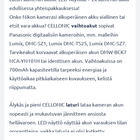
edullisessa yhteispakkauksessa!
Onko Nikon kamerasi alkuperäinen akku viallinen tai
etsit vara-akkua? CELLONIC
vaihtoakut
sopivat
Panasonic digitaalisiin kameroihin, mm. malleihin
Lumix, DMC-SZ1, Lumix DMC-TS25, Lumix DMC-SZ7.
Tarvikeakut korvaavat alkuperäisen akun DMW-BCK7
NCA-YN101H tai identtisen akun. Vaihtoakuissa on
700mAh kapasiteetilla tarpeeksi energiaa ja
käyttöaikaa pitkäaikaiseen kuvaukseen, kelistä
riippumatta.
Älykäs ja pieni CELLONIC
laturi
lataa kameran akun
nopeasti ja mukautuvan jännitteen ansiosta
hellävaroen. LED-näyttö näyttää akun varauksen tilan
prosentteina, vaikka laturia ei olisi kytketty
verkkovirtaan. Pienikokoista tarvikelaturia voidaan