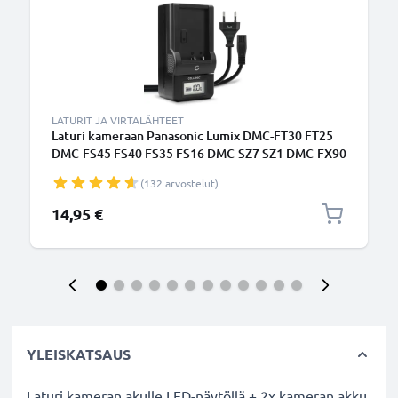
LATURIT JA VIRTALÄHTEET
Laturi kameraan Panasonic Lumix DMC-FT30 FT25
DMC-FS45 FS40 FS35 FS16 DMC-SZ7 SZ1 DMC-FX90
- kameran DMW-BCK7 NCA-YN101H tarvikelaturi
(132 arvostelut)
14,95 €
YLEISKATSAUS
Laturi kameran akulle LED-näytöllä + 2x kameran akku