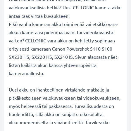
valokuvauksellisia hetkiä? Uusi CELLONIC
kamera-akku
antaa taas virtaa kuvaukseen!
Eikö vanha kameran akku toimi enää vai etsitkö vara-
akkua kameraasi pidempää valo- tai videokuvausta
varten? CELLONIC vara-akku on kehitetty sopimaan
erityisesti kameraan Canon Powershot S110 S100
SX230 HS, SX220 HS, SX210 IS. Sivun alaosasta näet
listan kaikista akun kanssa yhteensopivista
kameramalleista.
Uusi akku on ihanteellinen virtalähde matkalle ja
pitkäkestoiseen valokuvaukseen tai videokuvaukseen,
myös helteessä tai pakkasessa. Turvallisuudesta on
huolehdittu, sillä akku on suojattu oikosululta,
ylikuumenemiselta ja ylijännitteeltä. Tarvikeakku
korvaa alkuperäisen Canon kamera-akun NB-5L. Katso