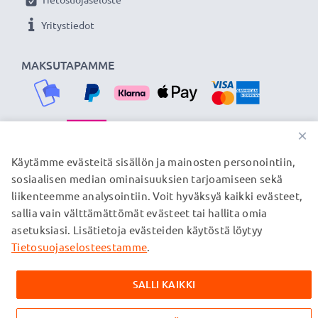
verkkokauppa, joka tarjoaa laadukkaita tuotteita, ja
Yritystiedot
siksi tarjoamme 36 kuukauden takuun!
MAKSUTAPAMME
×
TOIMITUSKUMPPANIMME
Käytämme evästeitä sisällön ja mainosten personointiin,
sosiaalisen median ominaisuuksien tarjoamiseen sekä
liikenteemme analysointiin. Voit hyväksyä kaikki evästeet,
sallia vain välttämättömät evästeet tai hallita omia
© subtel.fi 2026
asetuksiasi. Lisätietoja evästeiden käytöstä löytyy
Kaikki hinnat sisältävät arvonlisäveron, mutta ei
toimituskuluja. Kaikki sivuillamme mainitut tavaramerkit ovat
Tietosuojaselosteestamme
.
omistajiensa rekisteröimiä tavaramerkkejä, ja ne mainitaan
verkkosivuillamme ainoastaan tuotteitamme koskevan
SALLI KAIKKI
tiedon vuoksi.