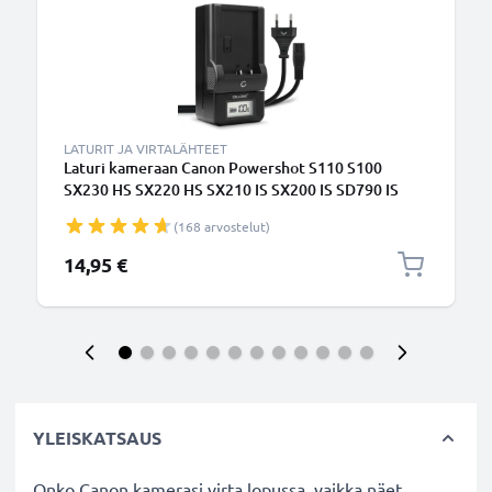
LATURIT JA VIRTALÄHTEET
Laturi kameraan Canon Powershot S110 S100
SX230 HS SX220 HS SX210 IS SX200 IS SD790 IS
Digital IXUS 860 IS - kameran NB-5L tarvikelaturi
(168 arvostelut)
14,95 €
YLEISKATSAUS
Onko Canon kamerasi virta lopussa, vaikka näet