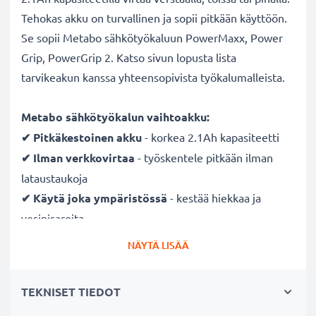
Tehokas akku on turvallinen ja sopii pitkään käyttöön.
Se sopii Metabo sähkötyökaluun PowerMaxx, Power
Grip, PowerGrip 2. Katso sivun lopusta lista
tarvikeakun kanssa yhteensopivista työkalumalleista.
Metabo sähkötyökalun vaihtoakku:
✔ Pitkäkestoinen
akku
- korkea 2.1Ah kapasiteetti
✔ Ilman verkkovirtaa
- työskentele pitkään ilman
lataustaukoja
✔ Käytä joka ympäristössä
- kestää hiekkaa ja
vesipisaroita
✔ Säännöllinen ja kattava testaus
- jokainen
NÄYTÄ LISÄÄ
rakennettu kenno testataan
✔ Täysi teho useidenkin latauskertojen jälkeen
-
TEKNISET TIEDOT
moderni nykyaikaisen NiMH-tekniikan ansiosta, joka