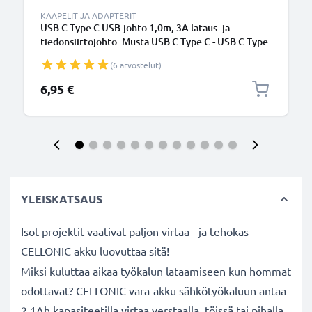
KAAPELIT JA ADAPTERIT
USB C Type C USB-johto 1,0m, 3A lataus- ja
tiedonsiirtojohto. Musta USB C Type C - USB C Type
C PVC USB-kaapeli
(6 arvostelut)
6,95 €
YLEISKATSAUS
Isot projektit vaativat paljon virtaa - ja tehokas
CELLONIC akku luovuttaa sitä!
Miksi kuluttaa aikaa työkalun lataamiseen kun hommat
odottavat? CELLONIC vara-akku sähkötyökaluun antaa
2.1Ah kapasiteetilla virtaa verstaalla, töissä tai pihalla.