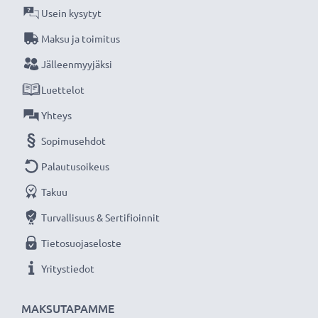
Usein kysytyt
Tehokkaat ja turvallinset CELLONIC tarvikeakut
Maksu ja toimitus
edullisesti sähkötyökaluihin, kuten porakoneisiin,
Jälleenmyyjäksi
ruuvimeisseleihin, ruohonleikkureihin ja
Luettelot
sähkösahoihin.
Yhteys
★ 3 vuoden takuu ★
Sopimusehdot
Olemme vuonna 2004 perustettu kansainvälinen
Palautusoikeus
verkkokauppa, joka tarjoaa laadukkaita tuotteita, ja
Takuu
siksi tarjoamme 36 kuukauden takuun!
Turvallisuus & Sertifioinnit
Tietosuojaseloste
Yritystiedot
MAKSUTAPAMME