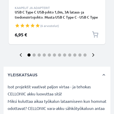
KAAPELIT JA ADAPTERIT
USB C Type C USB-johto 1,0m, 3A lataus- ja
tiedonsiirtojohto. Musta USB C Type C - USB C Type
C PVC USB-kaapeli
(6 arvostelut)
6,95 €
YLEISKATSAUS
Isot projektit vaativat paljon virtaa - ja tehokas
CELLONIC akku luovuttaa sitä!
Miksi kuluttaa aikaa työkalun lataamiseen kun hommat
odottavat? CELLONIC vara-akku sähkötyökaluun antaa