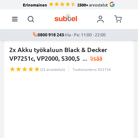
Erinomainen
2500+
arvostelut
0800 918 243
·
Ma - Pe: 11:00 - 22:00
2x Akku työkaluun Black & Decker
VP7251c, VP2000, S300,S
...
lisää
(22 arvostelut)
Tuotenumero: 922734