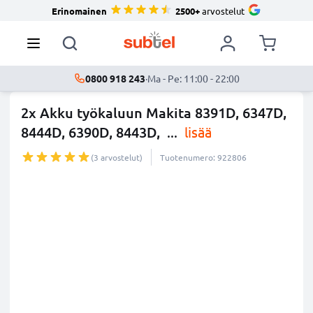
Erinomainen
2500+
arvostelut
0800 918 243
·
Ma - Pe: 11:00 - 22:00
2x Akku työkaluun Makita 8391D, 6347D,
8444D, 6390D, 8443D,
...
lisää
(3 arvostelut)
Tuotenumero: 922806