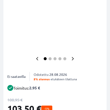
Odotettu
28.08.2026
Ei saatavilla
5% alennus
etukäteen tilattuna
2.95 €
Toimitus:
108,95 €
103,50 €
-5%