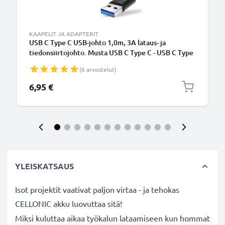
KAAPELIT JA ADAPTERIT
USB C Type C USB-johto 1,0m, 3A lataus- ja
tiedonsiirtojohto. Musta USB C Type C - USB C Type
C PVC USB-kaapeli
(6 arvostelut)
6,95 €
YLEISKATSAUS
Isot projektit vaativat paljon virtaa - ja tehokas
CELLONIC akku luovuttaa sitä!
Miksi kuluttaa aikaa työkalun lataamiseen kun hommat