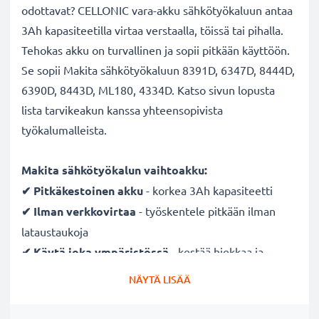
odottavat? CELLONIC vara-akku sähkötyökaluun antaa
3Ah kapasiteetilla virtaa verstaalla, töissä tai pihalla.
Tehokas akku on turvallinen ja sopii pitkään käyttöön.
Se sopii Makita sähkötyökaluun 8391D, 6347D, 8444D,
6390D, 8443D, ML180, 4334D. Katso sivun lopusta
lista tarvikeakun kanssa yhteensopivista
työkalumalleista.
Makita sähkötyökalun vaihtoakku:
✔ Pitkäkestoinen
akku
- korkea 3Ah kapasiteetti
✔ Ilman verkkovirtaa
- työskentele pitkään ilman
lataustaukoja
✔ Käytä joka ympäristössä
- kestää hiekkaa ja
vesipisaroita
NÄYTÄ LISÄÄ
✔ Säännöllinen ja kattava testaus
- jokainen
rakennettu kenno testataan