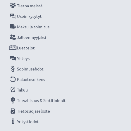
Tietoa meistä
Tehokkaat ja turvallinset CELLONIC tarvikeakut
Usein kysytyt
edullisesti sähkötyökaluihin, kuten porakoneisiin,
Maksu ja toimitus
ruuvimeisseleihin, ruohonleikkureihin ja
Jälleenmyyjäksi
sähkösahoihin.
Luettelot
★ 3 vuoden takuu ★
Yhteys
Olemme vuonna 2004 perustettu kansainvälinen
Sopimusehdot
verkkokauppa, joka tarjoaa laadukkaita tuotteita, ja
Palautusoikeus
siksi tarjoamme 36 kuukauden takuun!
Takuu
Turvallisuus & Sertifioinnit
Tietosuojaseloste
Yritystiedot