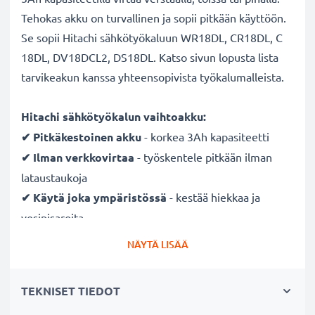
Tehokas akku on turvallinen ja sopii pitkään käyttöön.
Se sopii Hitachi sähkötyökaluun WR18DL, CR18DL, C
18DL, DV18DCL2, DS18DL. Katso sivun lopusta lista
tarvikeakun kanssa yhteensopivista työkalumalleista.
Hitachi sähkötyökalun vaihtoakku:
✔ Pitkäkestoinen
akku
- korkea 3Ah kapasiteetti
✔ Ilman verkkovirtaa
- työskentele pitkään ilman
lataustaukoja
✔ Käytä joka ympäristössä
- kestää hiekkaa ja
vesipisaroita
✔ Säännöllinen ja kattava testaus
- jokainen
NÄYTÄ LISÄÄ
rakennettu kenno testataan
✔ Täysi teho useidenkin latauskertojen jälkeen
-
TEKNISET TIEDOT
moderni Litium-tekniikka ilman vaikutusta muistiin