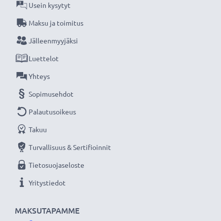
ruuvimeisseleihin, ruohonleikkureihin ja
Usein kysytyt
sähkösahoihin.
Maksu ja toimitus
Jälleenmyyjäksi
★ 3 vuoden takuu ★
Luettelot
Olemme vuonna 2004 perustettu kansainvälinen
verkkokauppa, joka tarjoaa laadukkaita tuotteita, ja
Yhteys
siksi tarjoamme 36 kuukauden takuun!
Sopimusehdot
Palautusoikeus
Takuu
Turvallisuus & Sertifioinnit
Tietosuojaseloste
Yritystiedot
MAKSUTAPAMME