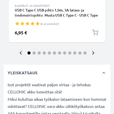
KAAPELIT JA ADAPTERIT
USB C Type C USB-johto 1,0m, 3A lataus- ja
tiedonsiirtojohto. Musta USB C Type C - USB C Type
C PVC USB-kaapeli
(6 arvostelut)
6,95 €
YLEISKATSAUS
Isot projektit vaativat paljon virtaa - ja tehokas
CELLONIC akku luovuttaa sitä!
Miksi kuluttaa aikaa työkalun lataamiseen kun hommat
odottavat? CELLONIC vara-akku sähkötyökaluun antaa
3Ah kapasiteetilla virtaa verstaalla, töissä tai pihalla.