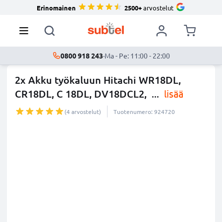
Erinomainen
2500+
arvostelut
0800 918 243
·
Ma - Pe: 11:00 - 22:00
2x Akku työkaluun Hitachi WR18DL,
CR18DL, C 18DL, DV18DCL2,
...
lisää
(4 arvostelut)
Tuotenumero: 924720