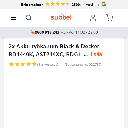
Erinomainen
2500+
arvostelut
0800 918 243
·
Ma - Pe: 11:00 - 22:00
2x Akku työkaluun Black & Decker
RD1440K, AST214XC, BDG1
...
lisää
(6 arvostelut)
Tuotenumero: 922737