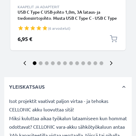
KAAPELIT JA ADAPTERIT
USB C Type C USB-johto 1,0m, 3A lataus- ja
tiedonsiirtojohto. Musta USB C Type C - USB C Type
C PVC USB-kaapeli
(6 arvostelut)
6,95 €
YLEISKATSAUS
Isot projektit vaativat paljon virtaa - ja tehokas
CELLONIC akku luovuttaa sitä!
Miksi kuluttaa aikaa työkalun lataamiseen kun hommat
odottavat? CELLONIC vara-akku sähkötyökaluun antaa
3Ah kapasiteetilla virtaa verstaalla, töissä tai pihalla.