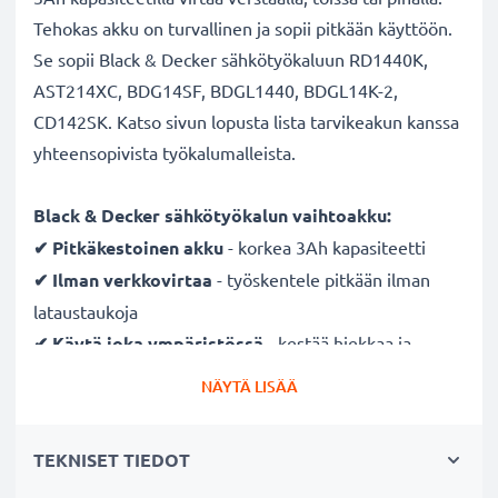
Tehokas akku on turvallinen ja sopii pitkään käyttöön.
Se sopii Black & Decker sähkötyökaluun RD1440K,
AST214XC, BDG14SF, BDGL1440, BDGL14K-2,
CD142SK. Katso sivun lopusta lista tarvikeakun kanssa
yhteensopivista työkalumalleista.
Black & Decker sähkötyökalun vaihtoakku:
✔ Pitkäkestoinen
akku
- korkea 3Ah kapasiteetti
✔ Ilman verkkovirtaa
- työskentele pitkään ilman
lataustaukoja
✔ Käytä joka ympäristössä
- kestää hiekkaa ja
vesipisaroita
NÄYTÄ LISÄÄ
✔ Säännöllinen ja kattava testaus
- jokainen
rakennettu kenno testataan
TEKNISET TIEDOT
✔ Täysi teho useidenkin latauskertojen jälkeen
-