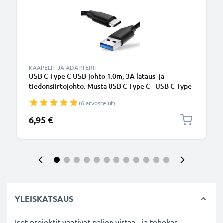
KAAPELIT JA ADAPTERIT
USB C Type C USB-johto 1,0m, 3A lataus- ja
tiedonsiirtojohto. Musta USB C Type C - USB C Type
C PVC USB-kaapeli
(6 arvostelut)
6,95 €
YLEISKATSAUS
Isot projektit vaativat paljon virtaa - ja tehokas