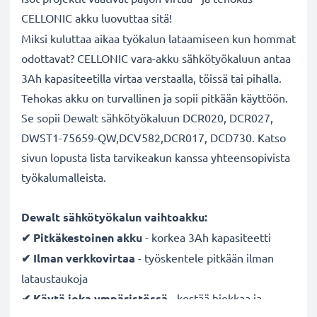
CELLONIC akku luovuttaa sitä!
Miksi kuluttaa aikaa työkalun lataamiseen kun hommat
odottavat? CELLONIC vara-akku sähkötyökaluun antaa
3Ah kapasiteetilla virtaa verstaalla, töissä tai pihalla.
Tehokas akku on turvallinen ja sopii pitkään käyttöön.
Se sopii Dewalt sähkötyökaluun DCR020, DCR027,
DWST1-75659-QW,DCV582,DCR017, DCD730. Katso
sivun lopusta lista tarvikeakun kanssa yhteensopivista
työkalumalleista.
Dewalt sähkötyökalun vaihtoakku:
✔ Pitkäkestoinen
akku
- korkea 3Ah kapasiteetti
✔ Ilman verkkovirtaa
- työskentele pitkään ilman
lataustaukoja
✔ Käytä joka ympäristössä
- kestää hiekkaa ja