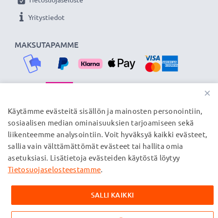
Yritystiedot
MAKSUTAPAMME
×
TOIMITUSKUMPPANIMME
Käytämme evästeitä sisällön ja mainosten personointiin,
sosiaalisen median ominaisuuksien tarjoamiseen sekä
liikenteemme analysointiin. Voit hyväksyä kaikki evästeet,
sallia vain välttämättömät evästeet tai hallita omia
© subtel.fi 2026
asetuksiasi. Lisätietoja evästeiden käytöstä löytyy
Kaikki hinnat sisältävät arvonlisäveron, mutta ei
toimituskuluja. Kaikki sivuillamme mainitut tavaramerkit ovat
Tietosuojaselosteestamme
.
omistajiensa rekisteröimiä tavaramerkkejä, ja ne mainitaan
verkkosivuillamme ainoastaan tuotteitamme koskevan
SALLI KAIKKI
tiedon vuoksi.