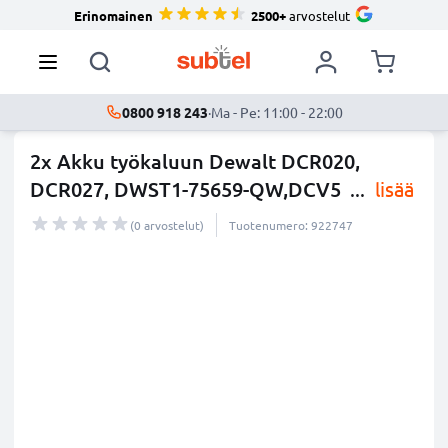
Erinomainen
2500+
arvostelut
0800 918 243
·
Ma - Pe: 11:00 - 22:00
2x Akku työkaluun Dewalt DCR020,
DCR027, DWST1-75659-QW,DCV5
...
lisää
(0 arvostelut)
Tuotenumero: 922747