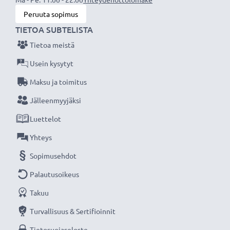
Teknologia
: Li Ion
Peruuta sopimus
Väri
: Musta
TIETOA SUBTELISTA
Tietoa meistä
Tehokkaat ja turvallinset CELLONIC tarvikeakut
edullisesti sähkötyökaluihin, kuten porakoneisiin,
Usein kysytyt
ruuvimeisseleihin, ruohonleikkureihin ja
Maksu ja toimitus
sähkösahoihin.
Jälleenmyyjäksi
Luettelot
★ 3 vuoden takuu ★
Olemme vuonna 2004 perustettu kansainvälinen
Yhteys
verkkokauppa, joka tarjoaa laadukkaita tuotteita, ja
Sopimusehdot
siksi tarjoamme 36 kuukauden takuun!
Palautusoikeus
Takuu
Turvallisuus & Sertifioinnit
Tietosuojaseloste