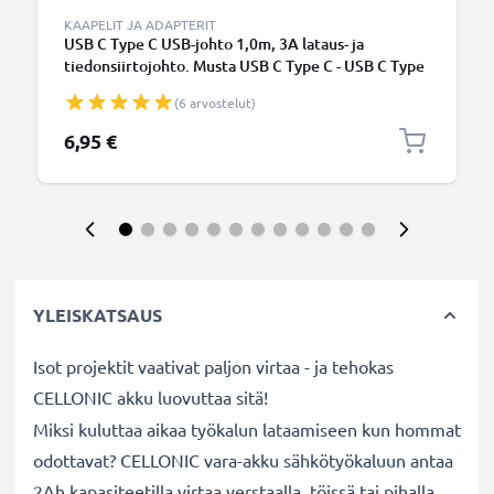
KAAPELIT JA ADAPTERIT
USB C Type C USB-johto 1,0m, 3A lataus- ja
tiedonsiirtojohto. Musta USB C Type C - USB C Type
C PVC USB-kaapeli
(6 arvostelut)
6,95 €
YLEISKATSAUS
Isot projektit vaativat paljon virtaa - ja tehokas
CELLONIC akku luovuttaa sitä!
Miksi kuluttaa aikaa työkalun lataamiseen kun hommat
odottavat? CELLONIC vara-akku sähkötyökaluun antaa
2Ah kapasiteetilla virtaa verstaalla, töissä tai pihalla.