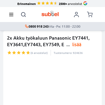
Erinomainen
2500+
arvostelut
0800 918 243
·
Ma - Pe: 11:00 - 22:00
2x Akku työkaluun Panasonic EY7441,
EY3641,EY7443, EY7549, E
...
lisää
(6 arvostelut)
Tuotenumero: 924636