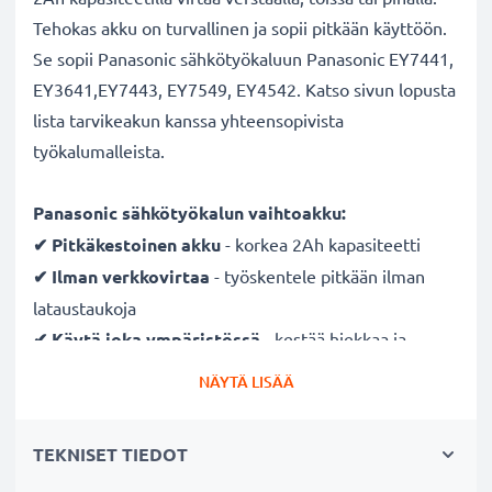
Tehokas akku on turvallinen ja sopii pitkään käyttöön.
Se sopii Panasonic sähkötyökaluun Panasonic EY7441,
EY3641,EY7443, EY7549, EY4542. Katso sivun lopusta
lista tarvikeakun kanssa yhteensopivista
työkalumalleista.
Panasonic sähkötyökalun vaihtoakku:
✔ Pitkäkestoinen
akku
- korkea 2Ah kapasiteetti
✔ Ilman verkkovirtaa
- työskentele pitkään ilman
lataustaukoja
✔ Käytä joka ympäristössä
- kestää hiekkaa ja
vesipisaroita
NÄYTÄ LISÄÄ
✔ Säännöllinen ja kattava testaus
- jokainen
rakennettu kenno testataan
TEKNISET TIEDOT
✔ Täysi teho useidenkin latauskertojen jälkeen
-