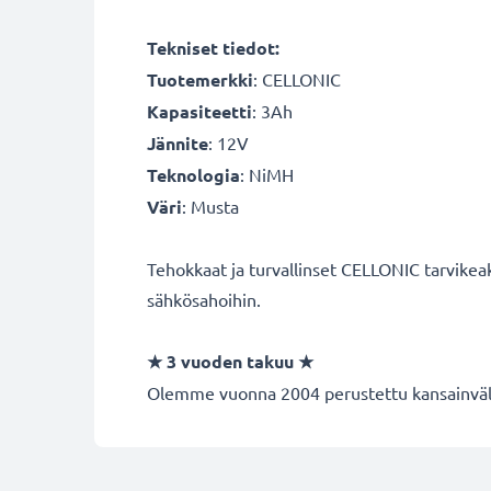
Tekniset tiedot:
Tuotemerkki
: CELLONIC
Kapasiteetti
: 3Ah
Jännite
: 12V
Teknologia
: NiMH
Väri
: Musta
Tehokkaat ja turvallinset CELLONIC tarvikeak
sähkösahoihin.
★ 3 vuoden takuu ★
Olemme vuonna 2004 perustettu kansainvälin