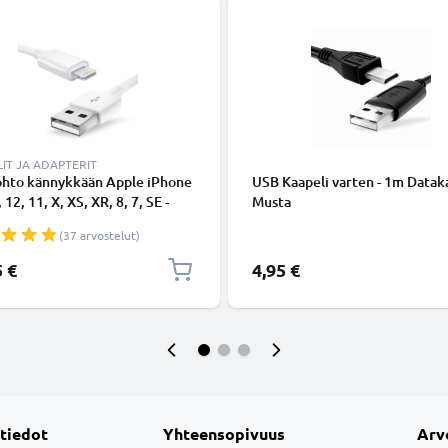
IT JA ADAPTERIT
ohto kännykkään Apple iPhone
USB Kaapeli varten - 1m Dataka
 12, 11, X, XS, XR, 8, 7, SE -
Musta
ing 8 Pin, , 1m latausjohto.
(37 arvostelut)
nen datakaapeli
5 €
4,95 €
 tiedot
Yhteensopivuus
Arv