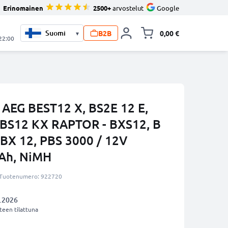
Erinomainen
2500+
arvostelut
Google
B2B
0,00 €
▾
Vaihda miniva
 22:00
 AEG BEST12 X, BS2E 12 E,
BBS12 KX RAPTOR - BXS12, B
, BX 12, PBS 3000 / 12V
3Ah, NiMH
Tuotenumero: 922720
.2026
een tilattuna