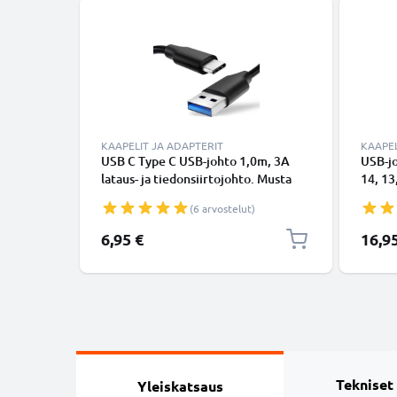
KAAPELIT JA ADAPTERIT
KAAPEL
USB C Type C USB-johto 1,0m, 3A
USB-j
lataus- ja tiedonsiirtojohto. Musta
14, 13,
USB C Type C - USB C Type C PVC
Lightn
(6 arvostelut)
USB-kaapeli
Valkoi
6,95 €
16,9
Tekniset
Yleiskatsaus