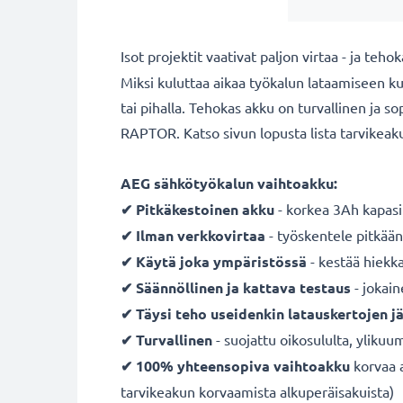
Isot projektit vaativat paljon virtaa - ja teh
Miksi kuluttaa aikaa työkalun lataamiseen k
tai pihalla. Tehokas akku on turvallinen ja 
RAPTOR. Katso sivun lopusta lista tarvikeak
AEG sähkötyökalun vaihtoakku:
✔ Pitkäkestoinen
akku
- korkea 3Ah kapasi
✔ Ilman verkkovirtaa
- työskentele pitkään
✔ Käytä joka ympäristössä
- kestää hiekka
✔ Säännöllinen ja kattava testaus
- jokai
✔ Täysi teho useidenkin latauskertojen j
✔ Turvallinen
- suojattu oikosululta, ylikuum
✔ 100% yhteensopiva vaihtoakku
korvaa a
tarvikeakun korvaamista alkuperäisakuista)