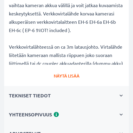
vaihtaa kameran akkua välillä ja voit jatkaa kuvaamista
keskeytyksettä. Verkkovirtalähde korvaa kamerasi
alkuperäisen verkkovirtalaitteen EH-6 EH-6a EH-6b
EH-6c ( EP-6 !NOT! included ).
Verkkovirtalähteessä on ca 3m latausjohto. Virtalähde
liitetään kameraan mallista riippuen joko suoraan
liittimellä tai dc coupler akkuadapterilla (dummy-akku),
joka laitetaan normaalin akun sijasta kameran
NÄYTÄ LISÄÄ
akkutilaan ja yhdistetään verkkovirtaan. Näet liitännän
tuotekuvista ja tuotekuvauksesta.
TEKNISET TIEDOT
Verkkovirtalähde Nikon kameraan:
✔ Jatkuva virransyöttö AC-verkkoadapterista
YHTEENSOPIVUUS
verkkovirran kautta - pitkäkestoiseen valo- tai
videokuvaukseen ilman akun vaihtoa välillä