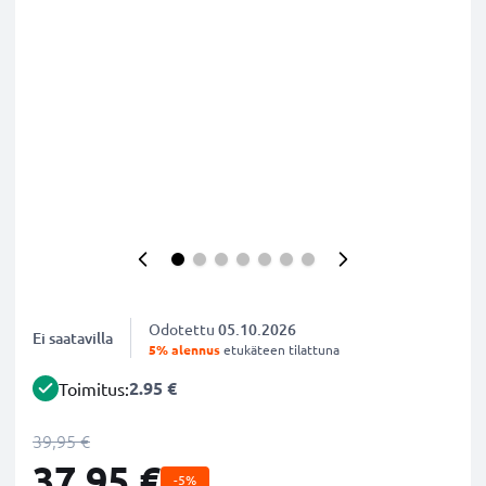
Odotettu
05.10.2026
Ei saatavilla
5% alennus
etukäteen tilattuna
2.95 €
Toimitus:
39,95 €
37,95 €
-5%