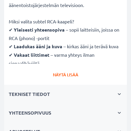
äänentoistojärjestelmän televisioon.
Miksi valita subtel RCA-kaapeli?
✔
Yleisesti yhteensopiva
– sopii laitteisiin, joissa on
RCA (phono) -portit
✔
Laadukas ääni ja kuva
– kirkas ääni ja terävä kuva
✔
Vakaat liittimet
– varma yhteys ilman
signaalihäviötä
✔
Kestävä
– laadukkaasti valmistettu ja pitkäikäinen
NÄYTÄ LISÄÄ
suorituskyky
TEKNISET TIEDOT
Täysin yhteensopiva seuraavien laitteiden kanssa:
General Imaging E840s / E850 / E1030
Cinch-liittimellä (keltainen (video) / valkoinen (audio
YHTEENSOPIVUUS
vasen) -punainen (audio oikea))
Cinch-liittimellä (keltainen (video) /valkoinen (audio