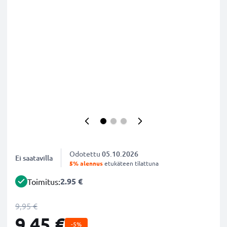
Odotettu
05.10.2026
Ei saatavilla
5% alennus
etukäteen tilattuna
2.95 €
Toimitus:
9,95 €
9,45 €
-5%