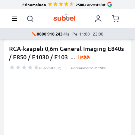
Erinomainen
2500+
arvostelut
0800 918 243
·
Ma - Pe: 11:00 - 22:00
RCA-kaapeli 0,6m General Imaging E840s
/ E850 / E1030 / E103
...
lisää
(0 arvostelut)
Tuotenumero: 911900