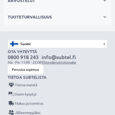
ARVOSTELUT
mono))
SCART-liittimellä (vain adapterilla, ei mukana
TUOTETURVALLISUUS
toimituksessa)
AV-johto sopii:
✔ Kotiteatteri- ja äänentoistojärjestelmiin
▾
✔ Pelikonsoleihin
OTA YHTEYTTÄ
✔ Televisioon & projektoreihin
0800 918 243
info@subtel.fi
Ma - Pe: 11:00 - 22:00
Yhteydenottolomake
✔ DVD- & blu-ray-soittimiin
Peruuta sopimus
✔ Subwoofereihin & vahvistimiin
TIETOA SUBTELISTA
Paranna ääni- ja kuvaelämystä subtel RCA-
Tietoa meistä
johdolla, Erinomainen suorituskyky ja liitettävyys,
Usein kysytyt
3 vuoden takuu!
Maksu ja toimitus
Jälleenmyyjäksi