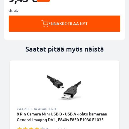
sis. alv
ENNAKKOTILAA NYT
Saatat pitää myös näistä
KAAPELIT JA ADAPTERIT
8 Pin Camera Mini USB B - USB A -johto kameraan
General Imaging DV1, E840s E850 E1030 E1035
E1040 E1050TW E1050 E1235 - Musta 1.5m, nopea