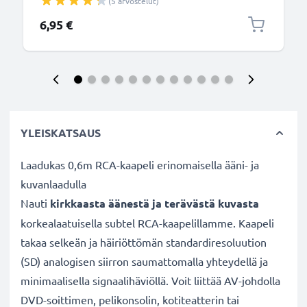
(5 arvostelut)
1A, PVC-kamerajohto tuotemerkiltä CELLONIC
6,95 €
YLEISKATSAUS
Laadukas 0,6m RCA-kaapeli erinomaisella ääni- ja
kuvanlaadulla
Nauti
kirkkaasta äänestä ja terävästä kuvasta
korkealaatuisella subtel RCA-kaapelillamme. Kaapeli
takaa selkeän ja häiriöttömän standardiresoluution
(SD) analogisen siirron saumattomalla yhteydellä ja
minimaalisella signaalihäviöllä. Voit liittää AV-johdolla
DVD-soittimen, pelikonsolin, kotiteatterin tai