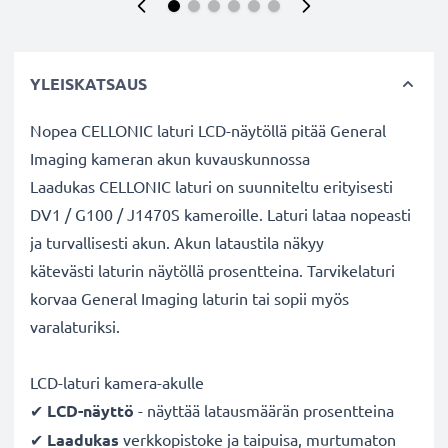
YLEISKATSAUS
Nopea CELLONIC laturi LCD-näytöllä pitää General
Imaging kameran akun kuvauskunnossa
Laadukas CELLONIC laturi on suunniteltu erityisesti
DV1 / G100 / J1470S kameroille. Laturi lataa nopeasti
ja turvallisesti akun. Akun lataustila näkyy
kätevästi laturin näytöllä prosentteina. Tarvikelaturi
korvaa General Imaging laturin tai sopii myös
varalaturiksi.
LCD-laturi kamera-akulle
✔
LCD-näyttö
- näyttää latausmäärän prosentteina
✔
Laadukas
verkkopistoke ja taipuisa, murtumaton