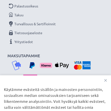
Palautusoikeus
Takuu
Turvallisuus & Sertifioinnit
Tietosuojaseloste
Yritystiedot
MAKSUTAPAMME
×
TOIMITUSKUMPPANIMME
Käytämme evästeitä sisällön ja mainosten personointiin,
sosiaalisen median ominaisuuksien tarjoamiseen sekä
liikenteemme analysointiin. Voit hyväksyä kaikki evästeet,
sallia vain välttämättömät evästeet tai hallita omia
© subtel.fi 2026