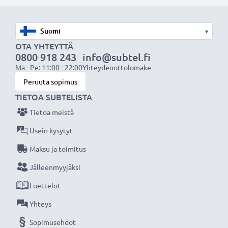
varmistamiseksi lataa akku täyteen ennen
ensimmäistä käyttökertaa.
▾
Älä missaa kuvauksellista hetkeä CELLONIC LCD-
OTA YHTEYTTÄ
0800 918 243
info@subtel.fi
laturin ansiosta, 3 vuoden takuu!
Ma - Pe: 11:00 - 22:00
Yhteydenottolomake
Peruuta sopimus
TIETOA SUBTELISTA
Tietoa meistä
Usein kysytyt
Maksu ja toimitus
Jälleenmyyjäksi
Luettelot
Yhteys
Sopimusehdot