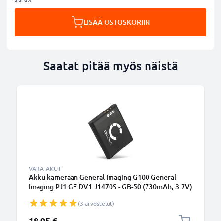
LISÄÄ OSTOSKORIIN
Saatat pitää myös näistä
VARA-AKUT
Akku kameraan General Imaging G100 General
Imaging PJ1 GE DV1 J1470S - GB-50 (730mAh, 3.7V)
tuotemerkiltä CELLONIC
(3 arvostelut)
18,95 €