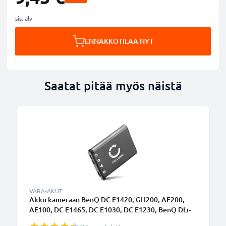
sis. alv
ENNAKKOTILAA NYT
Saatat pitää myös näistä
VARA-AKUT
Akku kameraan BenQ DC E1420, GH200, AE200,
AE100, DC E1465, DC E1030, DC E1230, BenQ DLi-
216 - DLi-216 (700mAh, 3.7V) tuotemerkiltä