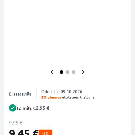
Odotettu
09.10.2026
Ei saatavilla
5% alennus
etukäteen tilattuna
2.95 €
Toimitus:
9,95 €
9,45 €
-5%