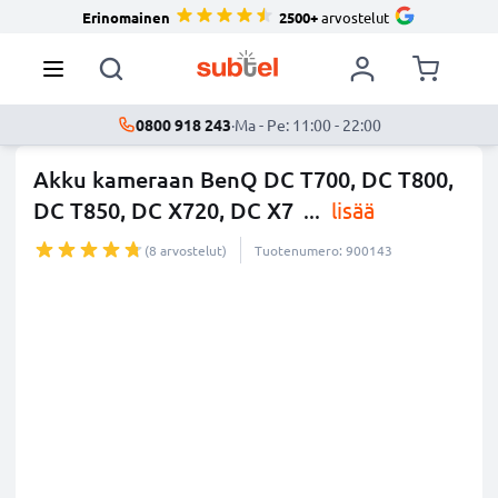
Erinomainen
2500+
arvostelut
0800 918 243
·
Ma - Pe: 11:00 - 22:00
Akku kameraan BenQ DC T700, DC T800,
DC T850, DC X720, DC X7
...
lisää
(8 arvostelut)
Tuotenumero: 900143