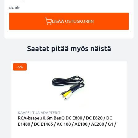
sis. alv
LISÄÄ OSTOSKORIIN
Saatat pitää myös näistä
-5%
KAAPELIT JA ADAPTERIT
RCA-kaapeli 0,6m BenQ DC E800 / DC E820 / DC
E1480 / DC E1465 / AC 100 / AE100 / AE200 / G1 /
GH200 - Ääni- ja videokaapeli RCA-liittimellä, AV-
johdon sopivuus TV, DVD, blu-ray, kamera,