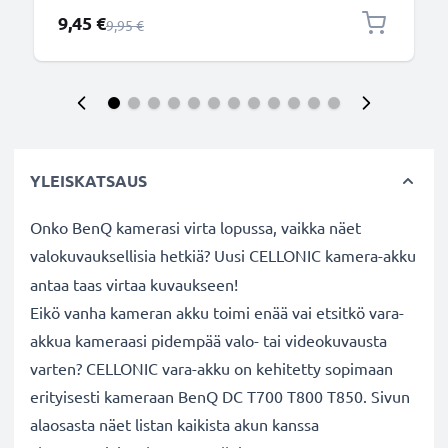
pelikonsoli
Erikoishinta
9,45 €
Normaali hinta
9,95 €
YLEISKATSAUS
Onko BenQ kamerasi virta lopussa, vaikka näet
valokuvauksellisia hetkiä? Uusi CELLONIC
kamera-akku
antaa taas virtaa kuvaukseen!
Eikö vanha kameran akku toimi enää vai etsitkö vara-
akkua kameraasi pidempää valo- tai videokuvausta
varten? CELLONIC vara-akku on kehitetty sopimaan
erityisesti kameraan BenQ DC T700 T800 T850. Sivun
alaosasta näet listan kaikista akun kanssa