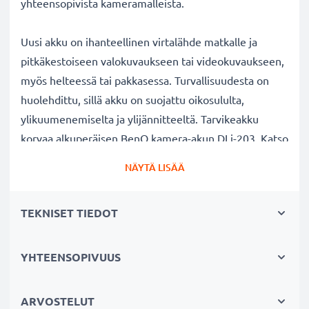
yhteensopivista kameramalleista.
Uusi akku on ihanteellinen virtalähde matkalle ja
pitkäkestoiseen valokuvaukseen tai videokuvaukseen,
myös helteessä tai pakkasessa. Turvallisuudesta on
huolehdittu, sillä akku on suojattu oikosululta,
ylikuumenemiselta ja ylijännitteeltä. Tarvikeakku
korvaa alkuperäisen BenQ kamera-akun DLi-203. Katso
sivun alaosasta lista kaikista tarvikeakun korvaamista
NÄYTÄ LISÄÄ
alkuperäisistä akkumalleista.
TEKNISET TIEDOT
BenQ DC T700 T800 T850 kameran vaihtoakku:
✔
100% yhteensopiva vaihtoakku
alkuperäiselle
kamera-akullesi BenQ DLi-203
YHTEENSOPIVUUS
✔ Suuri kapasiteetti ja pitkä käyttöaika
- laadukas
ja tehokas akku 700mAh kapasiteetilla
ARVOSTELUT