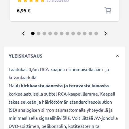
(70 arvostelut)
Musta 1.5m, nopea 1A, PVC-kamerajohto I-USB7 I-
USB17 I-USB98 I-USB122, tuotemerkiltä CELLONIC
6,95 €
YLEISKATSAUS
Laadukas 0,6m RCA-kaapeli erinomaisella ääni- ja
kuvanlaadulla
Nauti
kirkkaasta äänestä ja terävästä kuvasta
korkealaatuisella subtel RCA-kaapelillamme. Kaapeli
takaa selkeän ja häiriöttömän standardiresoluution
(SD) analogisen siirron saumattomalla yhteydellä ja
minimaalisella signaalihäviöllä. Voit liittää AV-johdolla
DVD-soittimen, pelikonsolin, kotiteatterin tai