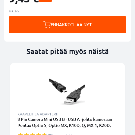
sis. alv
ENNAKKOTILAA NYT
Saatat pitää myös näistä
KAAPELIT JA ADAPTERIT
8 Pin Camera Mini USB B - USB A -johto kameraan
Pentax Optio S, Optio MX, K10D, Q, MX-1, K20D,
K200D, K-X, K-50, K-30, K100D, Optio RS1000 -