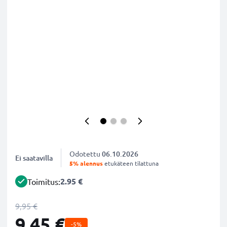
Odotettu
06.10.2026
Ei saatavilla
5% alennus
etukäteen tilattuna
2.95 €
Toimitus:
9,95 €
9,45 €
-5%