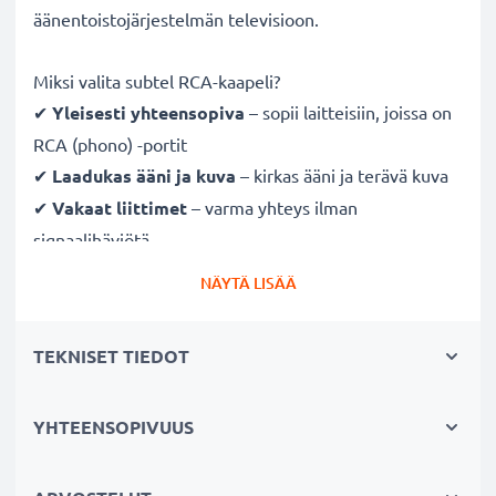
äänentoistojärjestelmän televisioon.
Miksi valita subtel RCA-kaapeli?
✔
Yleisesti yhteensopiva
– sopii laitteisiin, joissa on
RCA (phono) -portit
✔
Laadukas ääni ja kuva
– kirkas ääni ja terävä kuva
✔
Vakaat liittimet
– varma yhteys ilman
signaalihäviötä
✔
Kestävä
– laadukkaasti valmistettu ja pitkäikäinen
NÄYTÄ LISÄÄ
suorituskyky
TEKNISET TIEDOT
Täysin yhteensopiva seuraavien laitteiden kanssa:
Pentax K-50 K-500 K-3 II
Cinch-liittimellä (keltainen (video) / valkoinen (audio
YHTEENSOPIVUUS
vasen) -punainen (audio oikea))
Cinch-liittimellä (keltainen (video) /valkoinen (audio