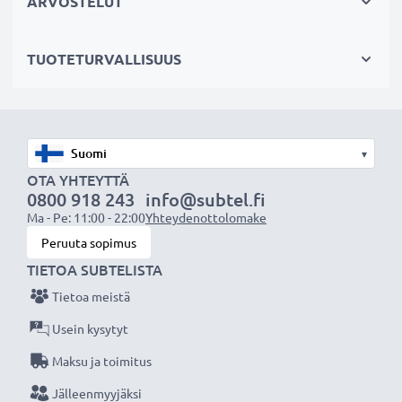
ARVOSTELUT
mono))
SCART-liittimellä (vain adapterilla, ei mukana
TUOTETURVALLISUUS
toimituksessa)
AV-johto sopii:
✔ Kotiteatteri- ja äänentoistojärjestelmiin
▾
✔ Pelikonsoleihin
OTA YHTEYTTÄ
✔ Televisioon & projektoreihin
0800 918 243
info@subtel.fi
Ma - Pe: 11:00 - 22:00
Yhteydenottolomake
✔ DVD- & blu-ray-soittimiin
Peruuta sopimus
✔ Subwoofereihin & vahvistimiin
TIETOA SUBTELISTA
Paranna ääni- ja kuvaelämystä subtel RCA-
Tietoa meistä
johdolla, Erinomainen suorituskyky ja liitettävyys,
Usein kysytyt
3 vuoden takuu!
Maksu ja toimitus
Jälleenmyyjäksi