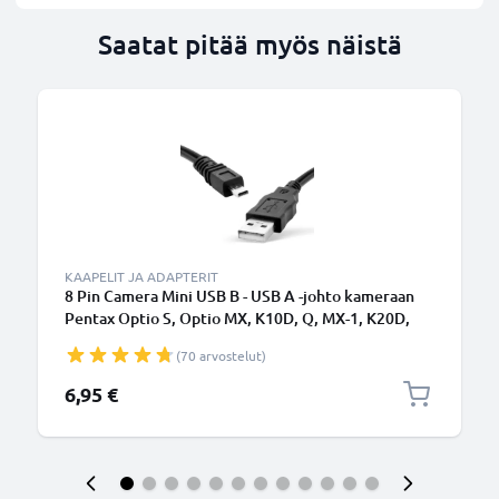
Saatat pitää myös näistä
KAAPELIT JA ADAPTERIT
8 Pin Camera Mini USB B - USB A -johto kameraan
Pentax Optio S, Optio MX, K10D, Q, MX-1, K20D,
K200D, K-X, K-50, K-30, K100D, Optio RS1000 -
(70 arvostelut)
Musta 1.5m, nopea 1A, PVC-kamerajohto I-USB7 I-
USB17 I-USB98 I-USB122, tuotemerkiltä CELLONIC
6,95 €