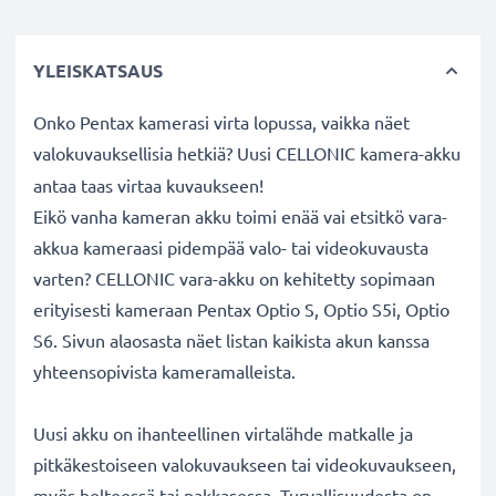
YLEISKATSAUS
Onko Pentax kamerasi virta lopussa, vaikka näet
valokuvauksellisia hetkiä? Uusi CELLONIC
kamera-akku
antaa taas virtaa kuvaukseen!
Eikö vanha kameran akku toimi enää vai etsitkö vara-
akkua kameraasi pidempää valo- tai videokuvausta
varten? CELLONIC vara-akku on kehitetty sopimaan
erityisesti kameraan Pentax Optio S, Optio S5i, Optio
S6. Sivun alaosasta näet listan kaikista akun kanssa
yhteensopivista kameramalleista.
Uusi akku on ihanteellinen virtalähde matkalle ja
pitkäkestoiseen valokuvaukseen tai videokuvaukseen,
myös helteessä tai pakkasessa. Turvallisuudesta on