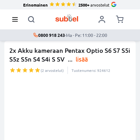
Erinomainen
2500+
arvostelut
0800 918 243
·
Ma - Pe: 11:00 - 22:00
2x Akku kameraan Pentax Optio S6 S7 S5i
S5z S5n S4 S4i S SV
...
lisää
(2 arvostelut)
Tuotenumero: 924612