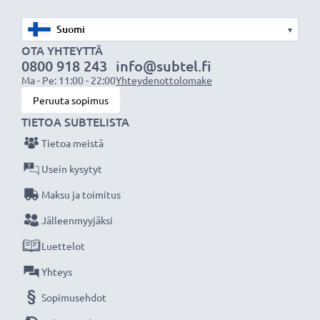
nykyaikainen Litium-tekniikka ilman vaikutusta
muistiin
▾
✔
Säännöllinen ja kattava testaus
- jokainen
OTA YHTEYTTÄ
0800 918 243
info@subtel.fi
sisäänrakennettu kenno testataan
Ma - Pe: 11:00 - 22:00
Yhteydenottolomake
✔
Sertifioitu turvallisuus
- suojattu oikosululta,
Peruuta sopimus
ylikuumenemiselta ja ylijännitteeltä
TIETOA SUBTELISTA
Tietoa meistä
Tekniset tiedot:
Tuotemerkki
:
CELLONIC
Usein kysytyt
Kapasiteetti
: 850mAh
Maksu ja toimitus
Jännite
: 3.7V
Jälleenmyyjäksi
Teknologia
: Litiumionit
Luettelot
Mitat
: 40.28 x 35.28 x 6.10mm
Väri
: Harmaa
Yhteys
Sopimusehdot
CELLONIC vara-akku on turvallinen ja edullinen