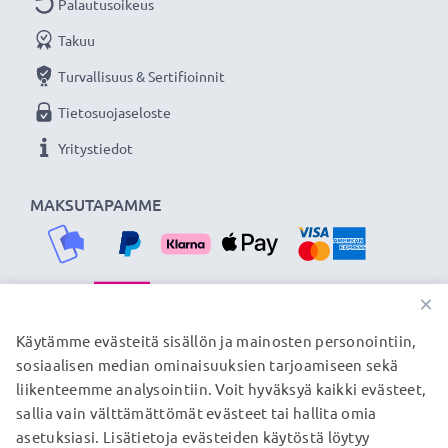
Palautusoikeus
virtalähde valokuvakameraasi tai videokameraasi.
Takuu
★
3 vuoden takuu
★
Turvallisuus & Sertifioinnit
Olemme vuonna 2004 perustettu kansainvälinen
Tietosuojaseloste
verkkokauppa, joka tarjoaa laadukkaita tuotteita, ja
Yritystiedot
siksi tarjoamme 36 kuukauden takuun!
MAKSUTAPAMME
×
TOIMITUSKUMPPANIMME
Käytämme evästeitä sisällön ja mainosten personointiin,
sosiaalisen median ominaisuuksien tarjoamiseen sekä
liikenteemme analysointiin. Voit hyväksyä kaikki evästeet,
sallia vain välttämättömät evästeet tai hallita omia
© subtel.fi 2026
asetuksiasi. Lisätietoja evästeiden käytöstä löytyy
Kaikki hinnat sisältävät arvonlisäveron, mutta ei