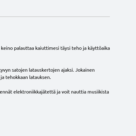
 keino palauttaa kaiuttimesi täysi teho ja käyttöaika
yvyn satojen latauskertojen ajaksi. Jokainen
n ja tehokkaan latauksen.
nät elektroniikkajätettä ja voit nauttia musiikista