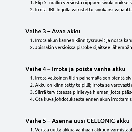
Flip 5 -mallin versiosta riippuen sivukiinnikkeiss
Irrota JBL-logolla varustettu sivukansi vapautta
Vaihe 3 – Avaa akku
Irrota akun kannen kiinnitysruuvit ja nosta kansi
Joissakin versioissa pistoke sijaitsee lähemp
Vaihe 4 – Irrota ja poista vanha akku
Irrota valkoinen liitin painamalla sen pientä si
Akku on kiinnitetty teipillä; irrota se varovasti
Siirrä tarvittaessa piirilevyä hieman, jotta pä
Ota kuva johdotuksesta ennen akun irrottamista
Vaihe 5 – Asenna uusi CELLONIC-akku
Vertaa uutta akkua vanhaan akkuun varmistaakse