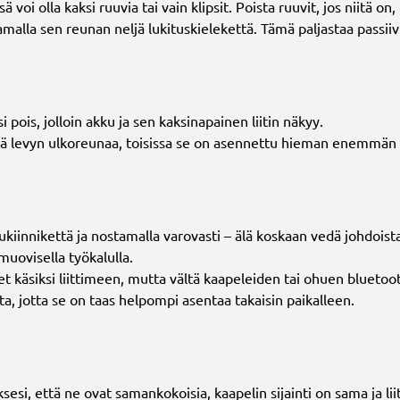
ä voi olla kaksi ruuvia tai vain klipsit. Poista ruuvit, jos niitä on
malla sen reunan neljä lukituskielekettä. Tämä paljastaa passiivi
 pois, jolloin akku ja sen kaksinapainen liitin näkyy.
änä levyn ulkoreunaa, toisissa se on asennettu hieman enemmän s
vukiinnikettä ja nostamalla varovasti – älä koskaan vedä johdoist
 muovisella työkalulla.
äset käsiksi liittimeen, mutta vältä kaapeleiden tai ohuen blueto
, jotta se on taas helpompi asentaa takaisin paikalleen.
si, että ne ovat samankokoisia, kaapelin sijainti on sama ja lii