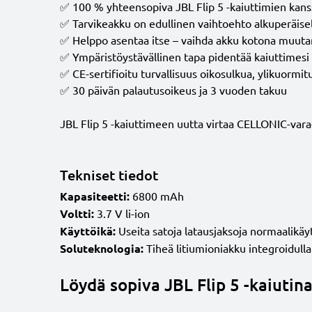
✅ 100 % yhteensopiva JBL Flip 5 -kaiuttimien kans
✅ Tarvikeakku on edullinen vaihtoehto alkuperäisell
✅ Helppo asentaa itse – vaihda akku kotona muut
✅ Ympäristöystävällinen tapa pidentää kaiuttimesi
✅ CE-sertifioitu turvallisuus oikosulkua, ylikuormi
✅ 30 päivän palautusoikeus ja 3 vuoden takuu
JBL Flip 5 -kaiuttimeen uutta virtaa CELLONIC-vara
Tekniset tiedot
Kapasiteetti:
6800 mAh
Voltti:
3.7 V li-ion
Käyttöikä:
Useita satoja latausjaksoja normaalikäy
Soluteknologia:
Tiheä litiumioniakku integroidulla 
Löydä sopiva JBL Flip 5 -kaiutin