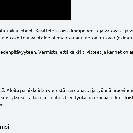
a kaikki johdot. Käsittele sisäisiä komponentteja varovasti ja v
 liittimien asettelu vaihtelee hieman sarjanumeron mukaan (esime
enpitävyyteen. Varmista, että kaikki tiivisteet ja kannet on as
illä. Aloita painikkeiden vierestä alareunasta ja työnnä muovi
eet yksi kerrallaan ja liu'uta sitten työkalua reunaa pitkin. Tois
is.
ansi