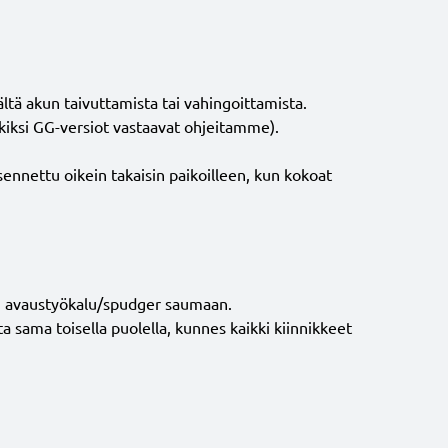
ältä akun taivuttamista tai vahingoittamista.
rkiksi GG-versiot vastaavat ohjeitamme).
ennettu oikein takaisin paikoilleen, kun kokoat
nen avaustyökalu/spudger saumaan.
ta sama toisella puolella, kunnes kaikki kiinnikkeet