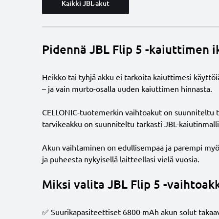
Kaikki JBL-akut
Pidennä JBL Flip 5 -kaiuttimen ik
Heikko tai tyhjä akku ei tarkoita kaiuttimesi käyttö
– ja vain murto-osalla uuden kaiuttimen hinnasta.
CELLONIC-tuotemerkin vaihtoakut on suunniteltu toi
tarvikeakku on suunniteltu tarkasti JBL-kaiutinmall
Akun vaihtaminen on edullisempaa ja parempi myös ym
ja puheesta nykyisellä laitteellasi vielä vuosia.
Miksi valita JBL Flip 5 -vaihto
✅ Suurikapasiteettiset 6800 mAh akun solut taka