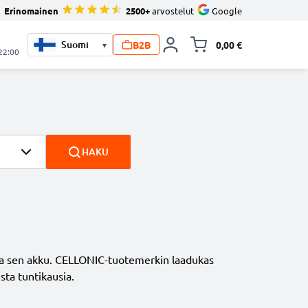
Erinomainen
2500+
arvostelut
Google
B2B
0,00 €
▾
Vaihda miniva
 22:00
HAKU
htaa sen akku. CELLONIC-tuotemerkin laadukas
sta tuntikausia.