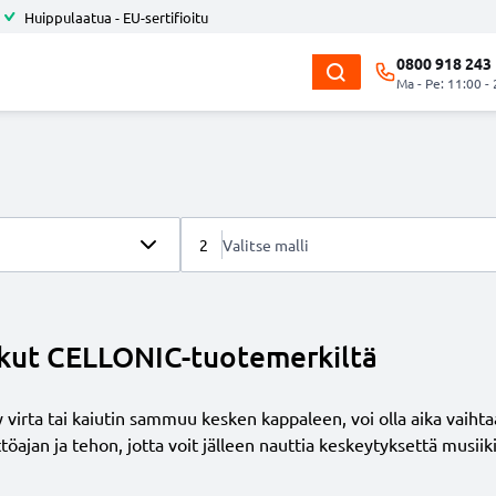
Huippulaatua - EU-sertifioitu
0800 918 243
Ma - Pe: 11:00 -
2
Valitse malli
oakut CELLONIC-tuotemerkiltä
sy virta tai kaiutin sammuu kesken kappaleen, voi olla aika vai
öajan ja tehon, jotta voit jälleen nauttia keskeytyksettä musiiki