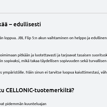
ää – edullisesti
iän loppua. JBL Flip 5:n akun vaihtaminen on helppo ja edullinen
mimaan pitkään ja luotettavasti ja tarjoavat tasaisen suoritusk
iin sopivaksi, mikä takaa täydellisen sopivuuden sekä turvallise
päristölle. Näin sinun ei tarvitse luopua kaiuttimestasi, vähen
akku CELLONIC-tuotemerkiltä?
avat pidemmän kuunteluajan