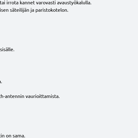
, tai irrota kannet varovasti avaustyökalulla.
sen säteilijän ja paristokotelon.
isälle.
a.
oth-antennin vaurioittamista.
tin on sama.