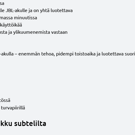
sa
e JBL-akulle ja on yhtä luotettava
amassa minuutissa
 käyttöikää
tusta ja ylikuumenemista vastaan
-akulla – enemmän tehoa, pidempi toistoaika ja luotettava suor
tössä
turvapiirillä
akku subtelilta