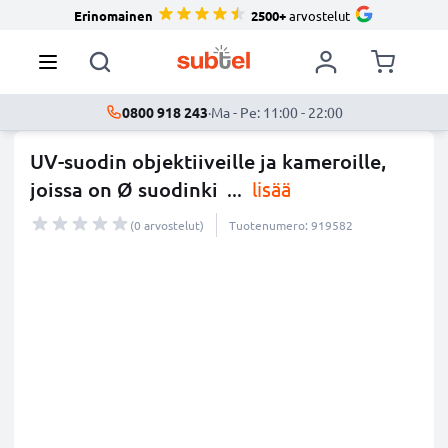
Erinomainen
2500+
arvostelut
0800 918 243
·
Ma - Pe: 11:00 - 22:00
UV-suodin objektiiveille ja kameroille,
joissa on Ø suodinki
...
lisää
(0 arvostelut)
Tuotenumero: 919582