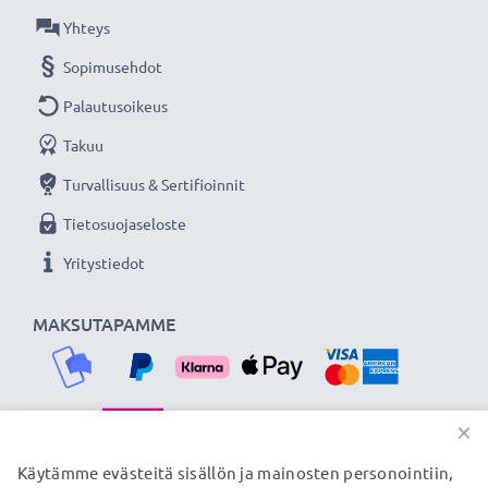
Olemme vuonna 2004 perustettu kansainvälinen
Yhteys
verkkokauppa, joka tarjoaa laadukkaita tuotteita, ja
Sopimusehdot
siksi tarjoamme 36 kuukauden takuun!
Palautusoikeus
Takuu
Turvallisuus & Sertifioinnit
Tietosuojaseloste
Yritystiedot
MAKSUTAPAMME
×
TOIMITUSKUMPPANIMME
Käytämme evästeitä sisällön ja mainosten personointiin,