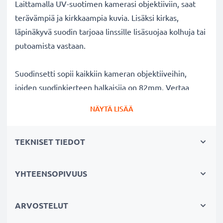
Laittamalla UV-suotimen kamerasi objektiiviin, saat
terävämpiä ja kirkkaampia kuvia. Lisäksi kirkas,
läpinäkyvä suodin tarjoaa linssille lisäsuojaa kolhuja tai
putoamista vastaan.
Suodinsetti sopii kaikkiin kameran objektiiveihin,
joiden suodinkierteen halkaisija on 82mm. Vertaa
objektiivisi merkkiä tuotteemme
NÄYTÄ LISÄÄ
yhteensopivuustietoihin.
TEKNISET TIEDOT
Parempi kuvanlaatu väreistä tai
valotuksesta tinkimättä:
✔ Terävämpiä ja kirkkaampia kuvia: korjaa UV-valon
YHTEENSOPIVUUS
aiheuttaman epäterävyyden, sinisävyt ja värivirheet
✔ Alkuperäinen värintoisto: kirkas suodin,
ARVOSTELUT
värineutraali lasi