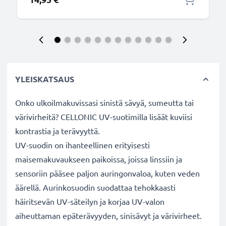
YLEISKATSAUS
Onko ulkoilmakuvissasi sinistä sävyä, sumeutta tai
värivirheitä? CELLONIC UV-suotimilla lisäät kuviisi
kontrastia ja terävyyttä.
UV-suodin on ihanteellinen erityisesti
maisemakuvaukseen paikoissa, joissa linssiin ja
sensoriin pääsee paljon auringonvaloa, kuten veden
äärellä. Aurinkosuodin suodattaa tehokkaasti
häiritsevän UV-säteilyn ja korjaa UV-valon
aiheuttaman epäterävyyden, sinisävyt ja värivirheet.