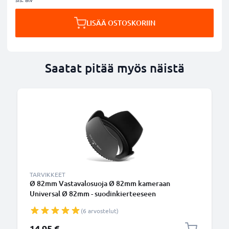
LISÄÄ OSTOSKORIIN
Saatat pitää myös näistä
TARVIKKEET
Ø 82mm Vastavalosuoja Ø 82mm kameraan
Universal Ø 82mm - suodinkierteeseen
kiinnitettävä kukkamalli / tulppaani / terälehti
(6 arvostelut)
vastavalosuoja tuotemerkiltä CELLONIC
14,95 €