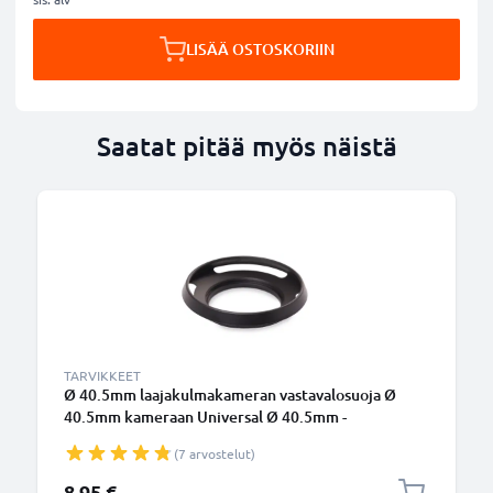
LISÄÄ OSTOSKORIIN
Saatat pitää myös näistä
TARVIKKEET
Ø 40.5mm laajakulmakameran vastavalosuoja Ø
40.5mm kameraan Universal Ø 40.5mm -
suodinkierteeseen kiinnitettävä pyöreä
(7 arvostelut)
vastavalosuoja tuotemerkiltä CELLONIC
8,95 €