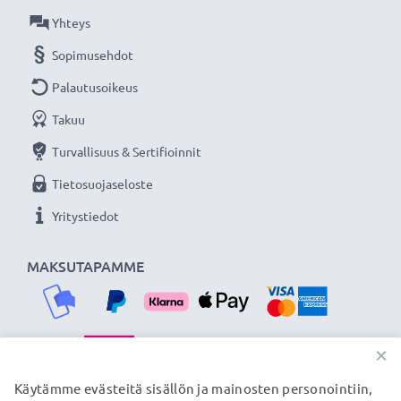
Olemme vuonna 2004 perustettu kansainvälinen
Yhteys
verkkokauppa, joka tarjoaa laadukkaita tuotteita, ja
Sopimusehdot
siksi tarjoamme 36 kuukauden takuun!
Palautusoikeus
Takuu
Turvallisuus & Sertifioinnit
Tietosuojaseloste
Yritystiedot
MAKSUTAPAMME
×
TOIMITUSKUMPPANIMME
Käytämme evästeitä sisällön ja mainosten personointiin,