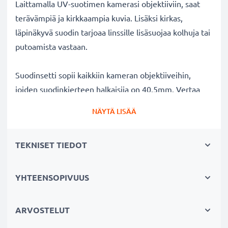
Laittamalla UV-suotimen kamerasi objektiiviin, saat
terävämpiä ja kirkkaampia kuvia. Lisäksi kirkas,
läpinäkyvä suodin tarjoaa linssille lisäsuojaa kolhuja tai
putoamista vastaan.
Suodinsetti sopii kaikkiin kameran objektiiveihin,
joiden suodinkierteen halkaisija on 40.5mm. Vertaa
objektiivisi merkkiä tuotteemme
NÄYTÄ LISÄÄ
yhteensopivuustietoihin.
TEKNISET TIEDOT
Parempi kuvanlaatu väreistä tai
valotuksesta tinkimättä:
✔ Terävämpiä ja kirkkaampia kuvia: korjaa UV-valon
YHTEENSOPIVUUS
aiheuttaman epäterävyyden, sinisävyt ja värivirheet
✔ Alkuperäinen värintoisto: kirkas suodin,
ARVOSTELUT
värineutraali lasi