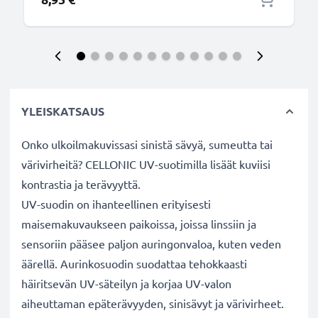
YLEISKATSAUS
Onko ulkoilmakuvissasi sinistä sävyä, sumeutta tai
värivirheitä? CELLONIC UV-suotimilla lisäät kuviisi
kontrastia ja terävyyttä.
UV-suodin on ihanteellinen erityisesti
maisemakuvaukseen paikoissa, joissa linssiin ja
sensoriin pääsee paljon auringonvaloa, kuten veden
äärellä. Aurinkosuodin suodattaa tehokkaasti
häiritsevän UV-säteilyn ja korjaa UV-valon
aiheuttaman epäterävyyden, sinisävyt ja värivirheet.