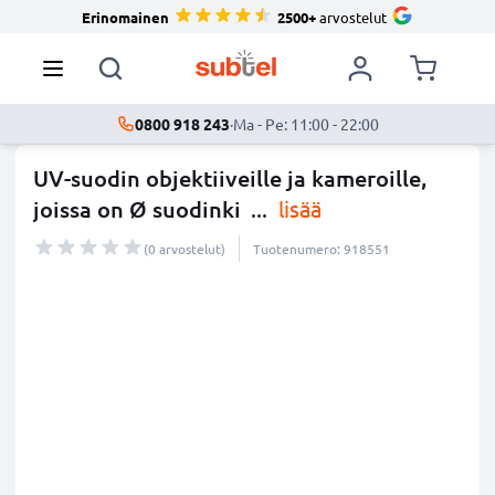
Erinomainen
2500+
arvostelut
0800 918 243
·
Ma - Pe: 11:00 - 22:00
UV-suodin objektiiveille ja kameroille,
joissa on Ø suodinki
...
lisää
(0 arvostelut)
Tuotenumero: 918551