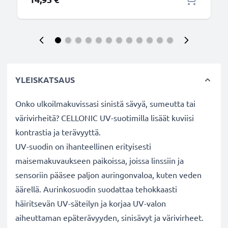
YLEISKATSAUS
Onko ulkoilmakuvissasi sinistä sävyä, sumeutta tai
värivirheitä? CELLONIC UV-suotimilla lisäät kuviisi
kontrastia ja terävyyttä.
UV-suodin on ihanteellinen erityisesti
maisemakuvaukseen paikoissa, joissa linssiin ja
sensoriin pääsee paljon auringonvaloa, kuten veden
äärellä. Aurinkosuodin suodattaa tehokkaasti
häiritsevän UV-säteilyn ja korjaa UV-valon
aiheuttaman epäterävyyden, sinisävyt ja värivirheet.