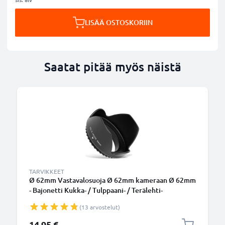
LISÄÄ OSTOSKORIIN
Saatat pitää myös näistä
TARVIKKEET
Ø 62mm Vastavalosuoja Ø 62mm kameraan Ø 62mm
- Bajonetti Kukka- / Tulppaani- / Terälehti-
vastavalosuoja tuotemerkiltä CELLONIC
(13 arvostelut)
14,95 €