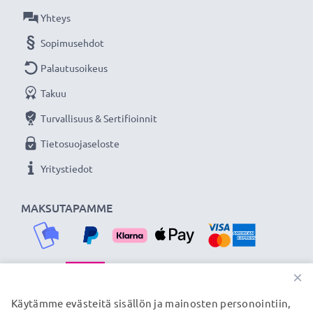
Olemme vuonna 2004 perustettu kansainvälinen
Yhteys
verkkokauppa, joka tarjoaa laadukkaita tuotteita, ja
Sopimusehdot
siksi tarjoamme 36 kuukauden takuun!
Palautusoikeus
Takuu
Turvallisuus & Sertifioinnit
Tietosuojaseloste
Yritystiedot
MAKSUTAPAMME
×
TOIMITUSKUMPPANIMME
Käytämme evästeitä sisällön ja mainosten personointiin,