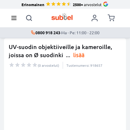
Erinomainen
2500+
arvostelut
0800 918 243
·
Ma - Pe: 11:00 - 22:00
UV-suodin objektiiveille ja kameroille,
joissa on Ø suodinki
...
lisää
(0 arvostelut)
Tuotenumero: 918657