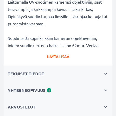
Laittamalla UV-suotimen kamerasi objektiiviin, saat
terävämpiä ja kirkkaampia kuvia. Lisäksi kirkas,
läpinäkyvä suodin tarjoaa linssille lisäsuojaa kolhuja tai
putoamista vastaan.
Suodinsetti sopii kaikkiin kameran objektiiveihin,
joiden suodinkierteen halkaisija on 62mm. Vertaa
objektiivisi merkkiä tuotteemme
NÄYTÄ LISÄÄ
yhteensopivuustietoihin.
TEKNISET TIEDOT
Parempi kuvanlaatu väreistä tai
valotuksesta tinkimättä:
✔ Terävämpiä ja kirkkaampia kuvia: korjaa UV-valon
YHTEENSOPIVUUS
aiheuttaman epäterävyyden, sinisävyt ja värivirheet
✔ Alkuperäinen värintoisto: kirkas suodin,
ARVOSTELUT
värineutraali lasi