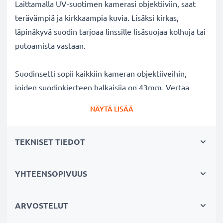
Laittamalla UV-suotimen kamerasi objektiiviin, saat
terävämpiä ja kirkkaampia kuvia. Lisäksi kirkas,
läpinäkyvä suodin tarjoaa linssille lisäsuojaa kolhuja tai
putoamista vastaan.
Suodinsetti sopii kaikkiin kameran objektiiveihin,
joiden suodinkierteen halkaisija on 43mm. Vertaa
objektiivisi merkkiä tuotteemme
NÄYTÄ LISÄÄ
yhteensopivuustietoihin.
TEKNISET TIEDOT
Parempi kuvanlaatu väreistä tai
valotuksesta tinkimättä:
✔ Terävämpiä ja kirkkaampia kuvia: korjaa UV-valon
YHTEENSOPIVUUS
aiheuttaman epäterävyyden, sinisävyt ja värivirheet
✔ Alkuperäinen värintoisto: kirkas suodin,
ARVOSTELUT
värineutraali lasi