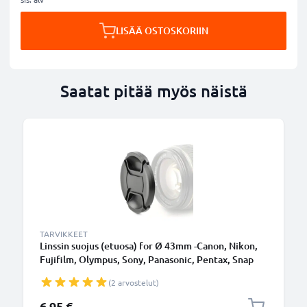
LISÄÄ OSTOSKORIIN
Saatat pitää myös näistä
TARVIKKEET
Linssin suojus (etuosa) for Ø 43mm -Canon, Nikon,
Fujifilm, Olympus, Sony, Panasonic, Pentax, Snap
On: Inside handle / Central Pinch Suojus Kansi
(2 arvostelut)
6,95 €