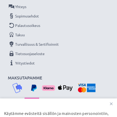
Olemme vuonna 2004 perustettu kansainvälinen
Yhteys
verkkokauppa, joka tarjoaa laadukkaita tuotteita, ja
Sopimusehdot
siksi tarjoamme 36 kuukauden takuun!
Palautusoikeus
Takuu
Turvallisuus & Sertifioinnit
Tietosuojaseloste
Yritystiedot
MAKSUTAPAMME
×
TOIMITUSKUMPPANIMME
Käytämme evästeitä sisällön ja mainosten personointiin,