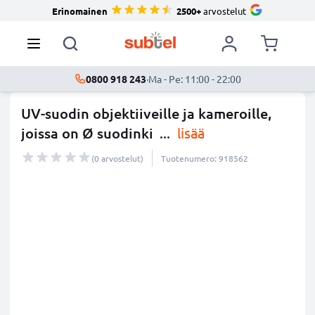
Erinomainen
2500+
arvostelut
0800 918 243
·
Ma - Pe: 11:00 - 22:00
UV-suodin objektiiveille ja kameroille,
joissa on Ø suodinki
...
lisää
(0 arvostelut)
Tuotenumero: 918562