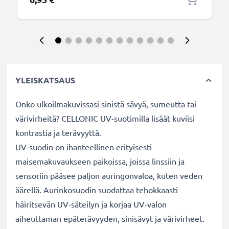
YLEISKATSAUS
Onko ulkoilmakuvissasi sinistä sävyä, sumeutta tai
värivirheitä? CELLONIC UV-suotimilla lisäät kuviisi
kontrastia ja terävyyttä.
UV-suodin on ihanteellinen erityisesti
maisemakuvaukseen paikoissa, joissa linssiin ja
sensoriin pääsee paljon auringonvaloa, kuten veden
äärellä. Aurinkosuodin suodattaa tehokkaasti
häiritsevän UV-säteilyn ja korjaa UV-valon
aiheuttaman epäterävyyden, sinisävyt ja värivirheet.