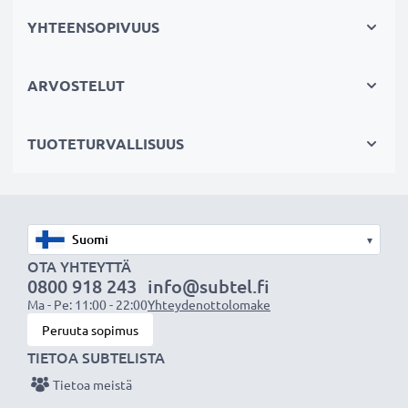
✔ Terävämpiä ja kirkkaampia kuvia: korjaa UV-valon
YHTEENSOPIVUUS
aiheuttaman epäterävyyden, sinisävyt ja värivirheet
✔ Alkuperäinen värintoisto: kirkas suodin,
ARVOSTELUT
värineutraali lasi
✔ Maksimaalinen valonläpäisy: ei valotusajan
TUOTETURVALLISUUS
pidentämistä
✔ Estää heijastuksia
✔ Suojaa objektiivin etulinssiä iskuilta, putoamiselta,
sateelta ja pölyltä
▾
OTA YHTEYTTÄ
Kameran objektiivin UV-suodin
0800 918 243
info@subtel.fi
Merkki: CELLONIC
Ma - Pe: 11:00 - 22:00
Yhteydenottolomake
Väri: väritön suodin, värineutraali kirkas lasi
Peruuta sopimus
Materiaali kehys ja kierre: Metalli
TIETOA SUBTELISTA
Sopii objektiiveihin, joiden suodinkierre on: 86mm
Tietoa meistä
Suotimen oma kehys on 86mm, johon voidaan