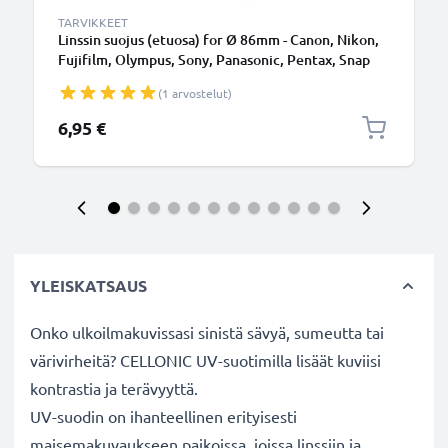
TARVIKKEET
Linssin suojus (etuosa) for Ø 86mm - Canon, Nikon,
Fujifilm, Olympus, Sony, Panasonic, Pentax, Snap
On: Inside handle / Central Pinch Suojus Kansi
(1 arvostelut)
6,95 €
YLEISKATSAUS
Onko ulkoilmakuvissasi sinistä sävyä, sumeutta tai
värivirheitä? CELLONIC UV-suotimilla lisäät kuviisi
kontrastia ja terävyyttä.
UV-suodin on ihanteellinen erityisesti
maisemakuvaukseen paikoissa, joissa linssiin ja