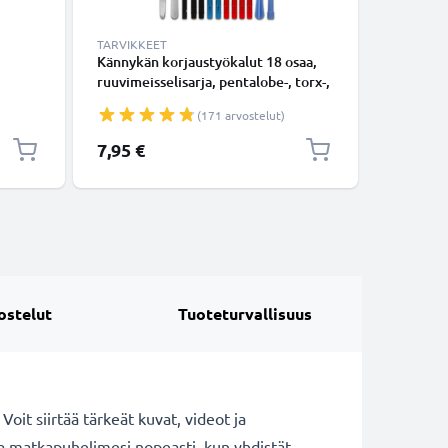
TARVIKKEET
TARVIKKE
Kännykän korjaustyökalut 18 osaa,
Käsivarsi
ruuvimeisselisarja, pentalobe-, torx-,
vedenpit
ristikärkiruuvimeisseli, muovivipu,
käsivarte
(171 arvostelut)
unainen
imukuppi, pinsetit ja tarra -
avaimill
älypuhelimen avaustyökalut
7,95 €
8,95 €
tarkkuustyöhön
ostelut
Tuoteturvallisuus
oit siirtää tärkeät kuvat, videot ja
aa matkapuhelimesi nopeasti, kun yhdistät