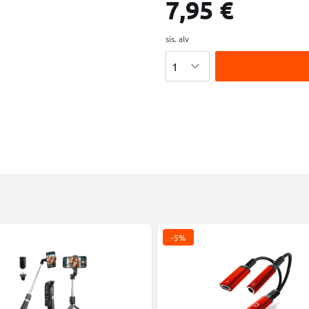
7,95 €
sis. alv
Määrä
-5%