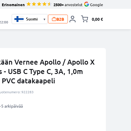
Erinomainen
2500+
arvostelut
Google
B2B
0,00 €
▾
Vaihda miniva
 22:00
ään Vernee Apollo / Apollo X
s - USB C Type C, 3A, 1,0m
a PVC datakaapeli
uotenumero: 922283
-5 arkipäivää