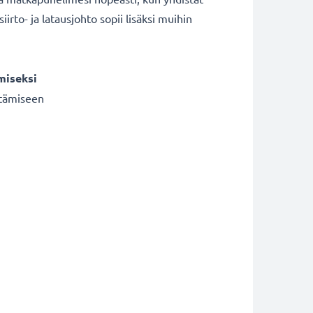
to- ja latausjohto sopii lisäksi muihin
miseksi
irtämiseen