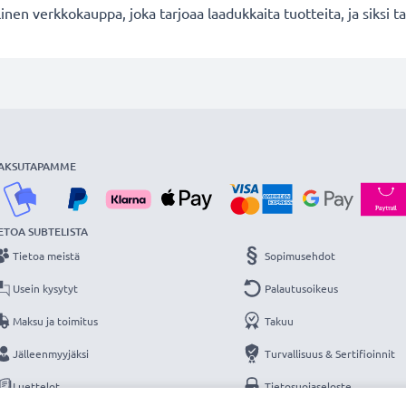
en verkkokauppa, joka tarjoaa laadukkaita tuotteita, ja siksi
AKSUTAPAMME
ETOA SUBTELISTA
Tietoa meistä
Sopimusehdot
Usein kysytyt
Palautusoikeus
Maksu ja toimitus
Takuu
Jälleenmyyjäksi
Turvallisuus & Sertifioinnit
Luettelot
Tietosuojaseloste