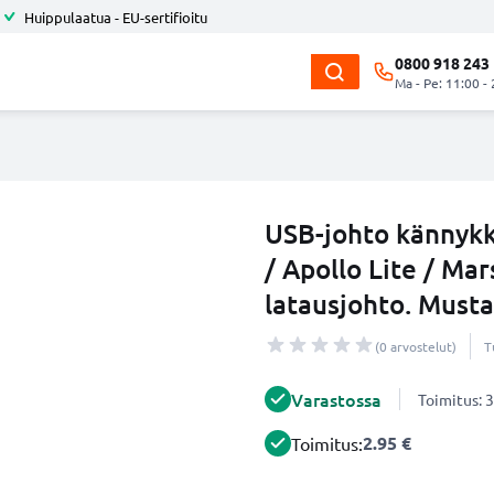
Huippulaatua - EU-sertifioitu
0800 918 243
Ma - Pe: 11:00 -
USB-johto kännykk
/ Apollo Lite / Mar
latausjohto. Must
(0 arvostelut)
T
Varastossa
Toimitus: 3
2.95 €
Toimitus: