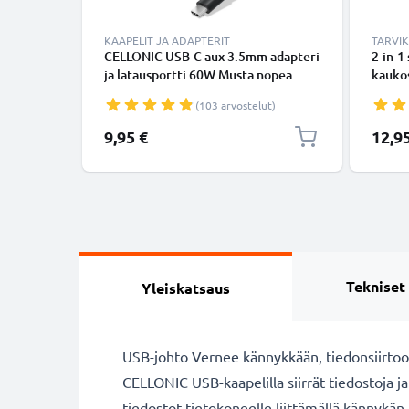
KAAPELIT JA ADAPTERIT
TARVI
CELLONIC USB-C aux 3.5mm adapteri
2-in-1
ja latausportti 60W Musta nopea
kaukos
latausadapteri puhelimille,
ulosve
(103 arvostelut)
tableteille ja kuulokkeille
kokoon
bluet
Erikoi
9,95 €
12,9
puheli
GoProl
Tekniset
Yleiskatsaus
USB-johto Vernee kännykkään, tiedonsiirtoo
CELLONIC USB-kaapelilla siirrät tiedostoja ja
tiedostot tietokoneelle liittämällä kännykä