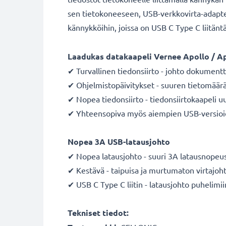
sen tietokoneeseen, USB-verkkovirta-adapteri
kännykköihin, joissa on USB C Type C liitänt
Laadukas datakaapeli Vernee Apollo / Apo
✔ Turvallinen tiedonsiirto - johto dokumentt
✔ Ohjelmistopäivitykset - suuren tietomäärä
✔ Nopea tiedonsiirto - tiedonsiirtokaapeli u
✔ Yhteensopiva myös aiempien USB-versioi
Nopea 3A USB-latausjohto
✔ Nopea latausjohto - suuri 3A latausnopeu
✔ Kestävä - taipuisa ja murtumaton virtajo
✔ USB C Type C liitin - latausjohto puhelimii
Tekniset tiedot: