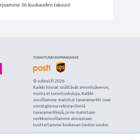
 tarjoamme 36 kuukauden takuun!
TOIMITUSKUMPPANIMME
© subtel.fi 2026
Kaikki hinnat sisältävät arvonlisäveron,
mutta ei toimituskuluja. Kaikki
sivuillamme mainitut tavaramerkit ovat
omistajiensa rekisteröimiä
tavaramerkkejä, ja ne mainitaan
verkkosivuillamme ainoastaan
tuotteitamme koskevan tiedon vuoksi.