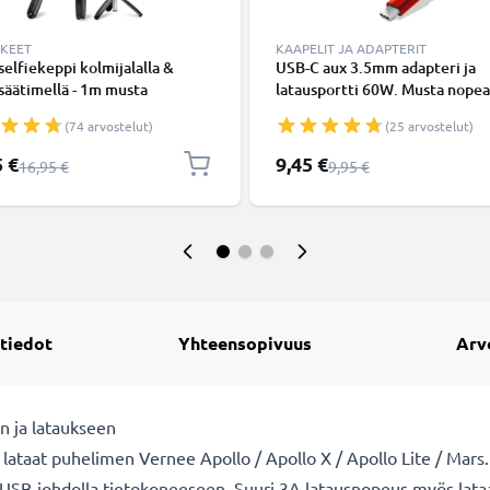
KKEET
KAAPELIT JA ADAPTERIT
 selfiekeppi kolmijalalla &
USB-C aux 3.5mm adapteri ja
äätimellä - 1m musta
latausportti 60W. Musta nopea
dettävä selfiekeppi ja
latausadapteri puhelimille,
(74 arvostelut)
(25 arvostelut)
taitettava kolmijalka
tableteille ja kuulokkeille - P
ooth-kaukosäätimellä
shinta
Erikoishinta
5 €
9,45 €
Normaali hinta
Normaali hinta
16,95 €
9,95 €
melle ja kameralle - iPhonelle,
le, Androidille ynm.
 tiedot
Yhteensopivuus
Arv
n ja lataukseen
 lataat puhelimen Vernee Apollo / Apollo X / Apollo Lite / Mars. V
n USB-johdolla tietokoneeseen. Suuri 3A latausnopeus myös lat