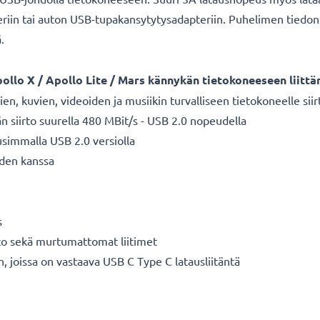
in tai auton USB-tupakansytytysadapteriin. Puhelimen tiedonsiir
ä.
llo X / Apollo Lite / Mars kännykän tietokoneeseen liittä
ien, kuvien, videoiden ja musiikin turvalliseen tietokoneelle si
n siirto suurella 480 MBit/s - USB 2.0 nopeudella
usimmalla USB 2.0 versiolla
den kanssa
s
hto sekä murtumattomat liitimet
n, joissa on vastaava USB C Type C latausliitäntä