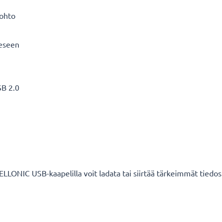
äjohto
eeseen
SB 2.0
 CELLONIC USB-kaapelilla voit ladata tai siirtää tärkeimmät tiedo