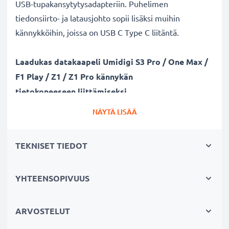
USB-tupakansytytysadapteriin. Puhelimen
tiedonsiirto- ja latausjohto sopii lisäksi muihin
kännykköihin, joissa on USB C Type C liitäntä.
Laadukas datakaapeli Umidigi S3 Pro / One Max /
F1 Play / Z1 / Z1 Pro kännykän
tietokoneeseen liittämiseksi
✔ Turvallinen tiedonsiirto - johto dokumenttien,
NÄYTÄ LISÄÄ
kuvien, videoiden ja musiikin turvalliseen
tietokoneelle siirtämiseen
TEKNISET TIEDOT
✔ Ohjelmistopäivitykset - suuren tietomäärän siirto
suurella 480 MBit/s - USB 2.0 nopeudella
✔ Nopea tiedonsiirto - tiedonsiirtokaapeli uusimmalla
YHTEENSOPIVUUS
USB 2.0 versiolla
✔ Yhteensopiva myös aiempien USB-versioiden
ARVOSTELUT
kanssa