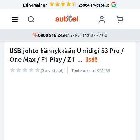
Erinomainen
2500+
arvostelut
0800 918 243
·
Ma - Pe: 11:00 - 22:00
USB-johto kännykkään Umidigi S3 Pro /
One Max / F1 Play / Z1
...
lisää
(0 arvostelut)
Tuotenumero: 922135