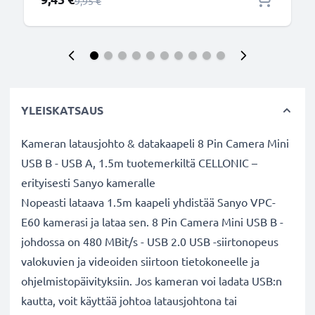
Normaali hinta
9,95 €
YLEISKATSAUS
Kameran latausjohto & datakaapeli 8 Pin Camera Mini
USB B - USB A, 1.5m tuotemerkiltä CELLONIC –
erityisesti Sanyo kameralle
Nopeasti lataava 1.5m kaapeli yhdistää Sanyo VPC-
E60 kamerasi ja lataa sen. 8 Pin Camera Mini USB B -
johdossa on 480 MBit/s - USB 2.0 USB -siirtonopeus
valokuvien ja videoiden siirtoon tietokoneelle ja
ohjelmistopäivityksiin. Jos kameran voi ladata USB:n
kautta, voit käyttää johtoa latausjohtona tai