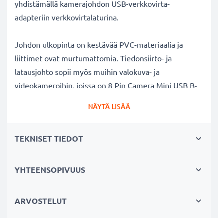
yhdistämällä kamerajohdon USB-verkkovirta-
adapteriin verkkovirtalaturina.
Johdon ulkopinta on kestävää PVC-materiaalia ja
liittimet ovat murtumattomia. Tiedonsiirto- ja
latausjohto sopii myös muihin valokuva- ja
videokameroihin, joissa on 8 Pin Camera Mini USB B-
liitäntä. Täydellinen uutena liitäntäjohtona tai
NÄYTÄ LISÄÄ
varajohtona kameralaukkuun.
TEKNISET TIEDOT
Sanyo
kameran lataus- ja datakaapeli 1.5m
USB
✔ Nopea 1A USB 2.0 lataus - lataa nopeasti kameran
akun
YHTEENSOPIVUUS
✔ Turvallinen tiedonsiirto - 480 MBit/s - USB 2.0
tiedonsiirtonopeus valokuvien ja videoiden
ARVOSTELUT
siirtämiseksi kamerasta pöytätietokoneeseen,