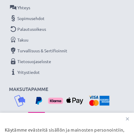
Kaapelin pituus: 1.5m
Yhteys
Väri: Musta
Sopimusehdot
Tuotemerkki: CELLONIC
Palautusoikeus
Lataa ja siirrä tiedostoja nopeasti kestävällä 8 Pin
Takuu
Camera Mini USB B - USB A kamerajohdolla
Turvallisuus & Sertifioinnit
tuotemerkiltä CELLONIC. Tilaa nyt, 3 vuoden
Tietosuojaseloste
takuu!
Yritystiedot
MAKSUTAPAMME
×
TOIMITUSKUMPPANIMME
Käytämme evästeitä sisällön ja mainosten personointiin,