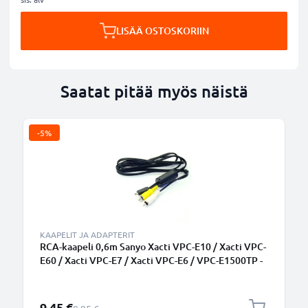
LISÄÄ OSTOSKORIIN
Saatat pitää myös näistä
-5%
KAAPELIT JA ADAPTERIT
RCA-kaapeli 0,6m Sanyo Xacti VPC-E10 / Xacti VPC-
E60 / Xacti VPC-E7 / Xacti VPC-E6 / VPC-E1500TP -
Ääni- ja videokaapeli RCA-liittimellä, AV-johdon
sopivuus TV, DVD, blu-ray, kamera, pelikonsoli
Erikoishinta
9,45 €