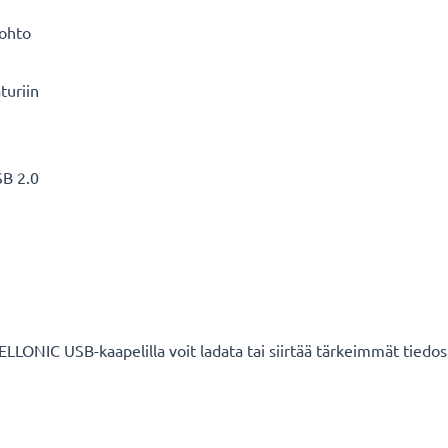
äjohto
turiin
SB 2.0
CELLONIC USB-kaapelilla voit ladata tai siirtää tärkeimmät tiedos