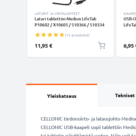
LATURIT JA VIRTALÄHTEET
KAAPEL
Laturi tablettiin Medion LifeTab
USB-OT
P10602 / X10605 / S10366 / S10334
LifeTa
/ X10311 / X10302 / P8912 / P10505
S10334
(15 arvostelut)
/ P10400 - 10W, 5V, tarvikelaturi,
P1050
1.2m virtajohto, laturi
A, Mu
11,95 €
6,95 
Tekniset
Yleiskatsaus
CELLONIC tiedonsiirto- ja latausjohto Medion
CELLONIC USB-kaapeli sopii tablettiin Medio
tai tabletin päivittämistä varten. Näin voit 