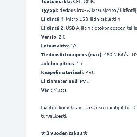
Tuotemerkki
: CELLONIC
Tyyppi
: tiedonsiirto- & latausjohto / liitänt
Liitäntä 1
: Micro USB liitin tablettiin
Liitäntä 2
: USB A liitin tietokoneeseen tai la
Versio
: 2.0
Latausvirta
: 1A
Tiedonsiirtonopeus (max)
: 480 MBit/s - U
Johdon pituus
: 1m
Kaapelimateriaali
: PVC
Liitinmateriaali
: PVC
Väri
: Musta
Ihanteellinen lataus- ja synkronointijohto - 
turvallisesti.
★
3 vuoden takuu
★