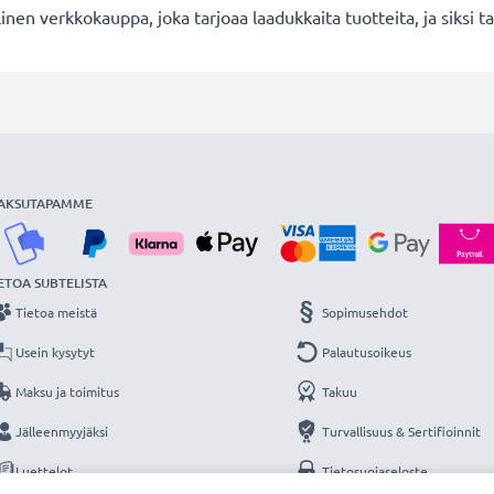
en verkkokauppa, joka tarjoaa laadukkaita tuotteita, ja siksi
AKSUTAPAMME
ETOA SUBTELISTA
Tietoa meistä
Sopimusehdot
Usein kysytyt
Palautusoikeus
Maksu ja toimitus
Takuu
Jälleenmyyjäksi
Turvallisuus & Sertifioinnit
Luettelot
Tietosuojaseloste