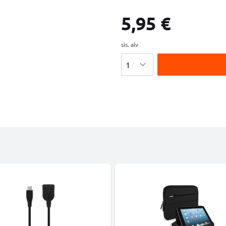
5,95 €
sis. alv
Määrä