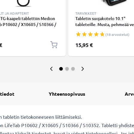
IT JA ADAPTERIT
TARVIKKEET
G-kaapeli tablettiin Medion
Tabletin suojakotelo 10.1"
b P10602 / X10605 / S10366 /
tableteille. Musta, pehmeää ve
 / X10311 / X10302 / P8912 /
hylkivää nylonia, anti shock bu
(18 arvostelut)
5 / P10400, Micro USB - USB
pehmuste, toimii myös jalustan
sta OTG-adapteri, On The Go
CELLONIC
€
15,95 €
 tiedot
Yhteensopivuus
Arv
 tabletin tietokoneeseen liittämiseksi.
n LifeTab P10602 / X10605 / S10366 / S10352. Tabletti yhdiste
tallentaa tärkeät tiedostot, kuvat ja videot tietokoneellesi. Jos 