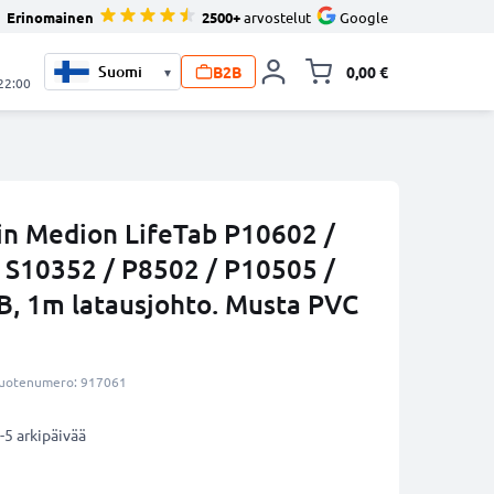
Erinomainen
2500+
arvostelut
Google
B2B
0,00 €
▾
Vaihda miniva
 22:00
iin Medion LifeTab P10602 /
 S10352 / P8502 / P10505 /
B, 1m latausjohto. Musta PVC
uotenumero: 917061
-5 arkipäivää