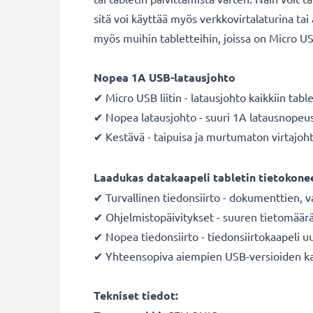
sitä voi käyttää myös verkkovirtalaturina ta
myös muihin tabletteihin, joissa on Micro USB
Nopea 1A USB-latausjohto
✔ Micro USB liitin - latausjohto kaikkiin tabl
✔ Nopea latausjohto - suuri 1A latausnopeu
✔ Kestävä - taipuisa ja murtumaton virtajo
Laadukas datakaapeli tabletin tietokonee
✔ Turvallinen tiedonsiirto - dokumenttien, v
✔ Ohjelmistopäivitykset - suuren tietomäärä
✔ Nopea tiedonsiirto - tiedonsiirtokaapeli u
✔ Yhteensopiva aiempien USB-versioiden k
Tekniset tiedot: