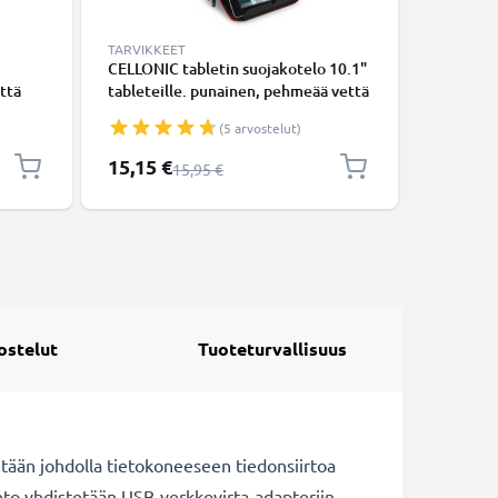
TARVIKKEET
TARVIKKE
CELLONIC tabletin suojakotelo 10.1"
Tabletin 
ttä
tableteille. punainen, pehmeää vettä
tableteil
bbles -
hylkivää nylonia, anti shock bubbles -
hylkivää 
(5 arvostelut)
a,
pehmuste, toimii myös jalustana
bubbles 
jalustan
Erikoishinta
15,15 €
18,95 €
Normaali hinta
15,95 €
ostelut
Tuoteturvallisuus
tään johdolla tietokoneeseen tiedonsiirtoa
johto yhdistetään USB-verkkovirta-adapteriin,