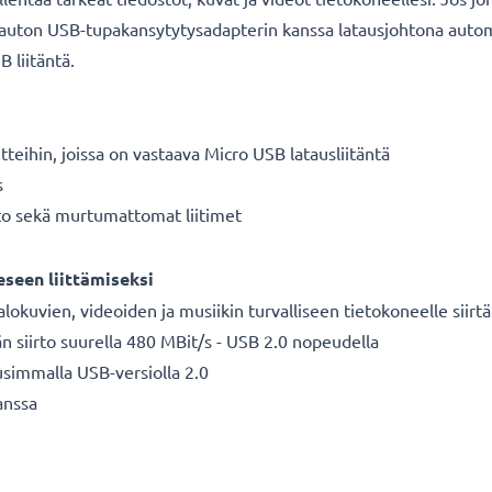
i auton USB-tupakansytytysadapterin kanssa latausjohtona automat
 liitäntä.
etteihin, joissa on vastaava Micro USB latausliitäntä
s
hto sekä murtumattomat liitimet
seen liittämiseksi
alokuvien, videoiden ja musiikin turvalliseen tietokoneelle siir
n siirto suurella 480 MBit/s - USB 2.0 nopeudella
usimmalla USB-versiolla 2.0
anssa