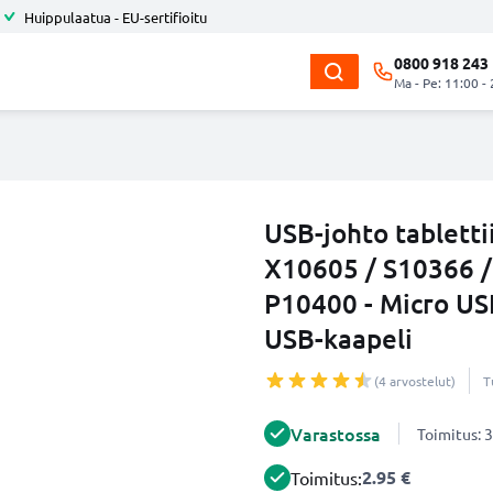
Huippulaatua - EU-sertifioitu
0800 918 243
Ma - Pe: 11:00 -
USB-johto tablett
X10605 / S10366 /
P10400 - Micro US
USB-kaapeli
(4 arvostelut)
T
Varastossa
Toimitus: 3
2.95 €
Toimitus: