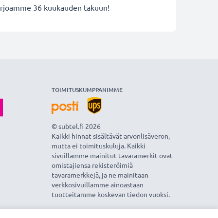
 tarjoamme 36 kuukauden takuun!
TOIMITUSKUMPPANIMME
© subtel.fi 2026
Kaikki hinnat sisältävät arvonlisäveron,
mutta ei toimituskuluja. Kaikki
sivuillamme mainitut tavaramerkit ovat
omistajiensa rekisteröimiä
tavaramerkkejä, ja ne mainitaan
verkkosivuillamme ainoastaan
tuotteitamme koskevan tiedon vuoksi.