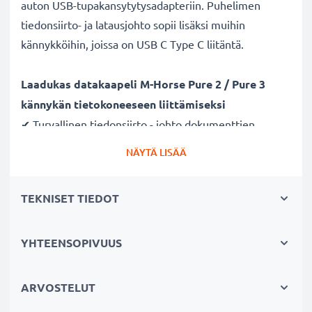
auton USB-tupakansytytysadapteriin. Puhelimen
tiedonsiirto- ja latausjohto sopii lisäksi muihin
kännykköihin, joissa on USB C Type C liitäntä.
Laadukas datakaapeli M-Horse Pure 2 / Pure 3
kännykän tietokoneeseen liittämiseksi
✔ Turvallinen tiedonsiirto - johto dokumenttien,
kuvien, videoiden ja musiikin turvalliseen
NÄYTÄ LISÄÄ
tietokoneelle siirtämiseen
✔ Ohjelmistopäivitykset - suuren tietomäärän siirto
TEKNISET TIEDOT
suurella 5 GBit/s - USB 3.1 Gen 1 (USB 3.0) nopeudella
✔ Nopea tiedonsiirto - tiedonsiirtokaapeli uusimmalla
USB 3.1 Gen 1 versiolla
YHTEENSOPIVUUS
✔ Yhteensopiva myös aiempien USB-versioiden
kanssa
ARVOSTELUT