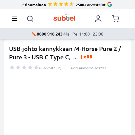
Erinomainen
2500+
arvostelut
0800 918 243
·
Ma - Pe: 11:00 - 22:00
USB-johto kännykkään M-Horse Pure 2 /
Pure 3 - USB C Type C,
...
lisää
(0 arvostelut)
Tuotenumero: 923217