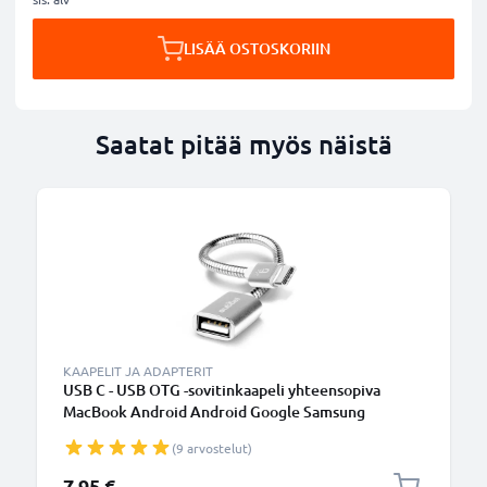
LISÄÄ OSTOSKORIIN
Saatat pitää myös näistä
KAAPELIT JA ADAPTERIT
USB C - USB OTG -sovitinkaapeli yhteensopiva
MacBook Android Android Google Samsung
Smartwatch-kaiutinkameran tai kuulokkeiden
(9 arvostelut)
kanssa, Hopea
7,95 €