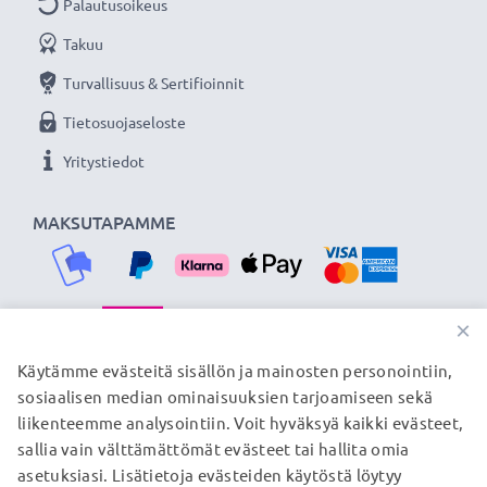
Palautusoikeus
Kaapelimateriaali
: PVC
Liitinmateriaali
: PVC
Takuu
Väri
: Musta
Turvallisuus & Sertifioinnit
Tietosuojaseloste
Ihanteellinen lataus- ja synkronointijohto - subtel USB-
Yritystiedot
kaapelilla voit ladata tai siirtää tärkeimmät tiedostosi
Lenovo puhelimelta nopeasti ja turvallisesti.
MAKSUTAPAMME
★
3 vuoden takuu
★
Olemme vuonna 2004 perustettu kansainvälinen
verkkokauppa, joka tarjoaa laadukkaita tuotteita, ja
×
siksi tarjoamme 36 kuukauden takuun!
TOIMITUSKUMPPANIMME
Käytämme evästeitä sisällön ja mainosten personointiin,
sosiaalisen median ominaisuuksien tarjoamiseen sekä
liikenteemme analysointiin. Voit hyväksyä kaikki evästeet,
sallia vain välttämättömät evästeet tai hallita omia
© subtel.fi 2026
asetuksiasi. Lisätietoja evästeiden käytöstä löytyy
Kaikki hinnat sisältävät arvonlisäveron, mutta ei