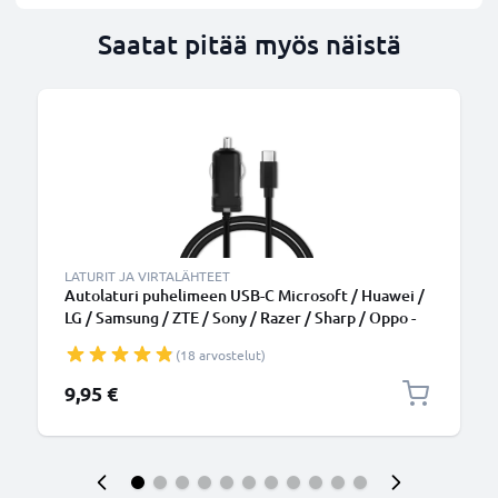
Saatat pitää myös näistä
LATURIT JA VIRTALÄHTEET
Autolaturi puhelimeen USB-C Microsoft / Huawei /
LG / Samsung / ZTE / Sony / Razer / Sharp / Oppo -
5V, 12W, 2.4A, tupakansytytinlaturin johto 1.1m
(18 arvostelut)
9,95 €