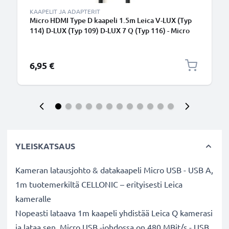
KAAPELIT JA ADAPTERIT
Micro HDMI Type D kaapeli 1.5m Leica V-LUX (Typ
114) D-LUX (Typ 109) D-LUX 7 Q (Typ 116) - Micro
HDMI Type D - HDMI Standard (Type A), HDMI-johto
1.4 sopii mm. TV, DVD, blu-ray, kamera, näyttö
6,95 €
YLEISKATSAUS
Kameran latausjohto & datakaapeli Micro USB - USB A,
1m tuotemerkiltä CELLONIC – erityisesti Leica
kameralle
Nopeasti lataava 1m kaapeli yhdistää Leica Q kamerasi
ja lataa sen. Micro USB -johdossa on 480 MBit/s - USB