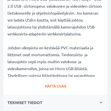
2.0 USB -siirtonopeus valokuvien ja videoiden siirtoon
tietokoneelle ja ohjelmistopäivityksiin. Jos kameran
voi ladata USB:n kautta, voit käyttää johtoa
latausjohtona tai yhdistämällä kamerajohdon USB-
verkkovirta-adapteriin verkkovirtalaturina.
Johdon ulkopinta on kestävää PVC-materiaalia ja
liittimet ovat murtumattomia. Tiedonsiirto- ja
latausjohto sopii myös muihin valokuva- ja
videokameroihin, joissa on Micro USB-liitäntä.
Täydellinen uutena liitäntäjohtona tai varajohtona
kameralaukkuun.
NÄYTÄ LISÄÄ
Leica
kameran lataus- ja datakaapeli 1m
USB
TEKNISET TIEDOT
✔ Nopea 1A USB 2.0 lataus - lataa nopeasti kameran
akun