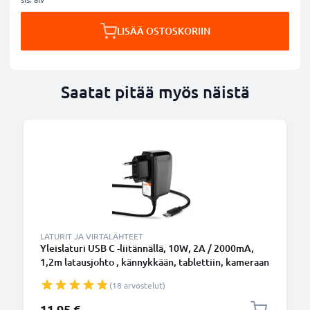
LISÄÄ OSTOSKORIIN
Saatat pitää myös näistä
LATURIT JA VIRTALÄHTEET
Yleislaturi USB C -liitännällä, 10W, 2A / 2000mA,
1,2m latausjohto , kännykkään, tablettiin, kameraan
ynm.
(18 arvostelut)
11,95 €