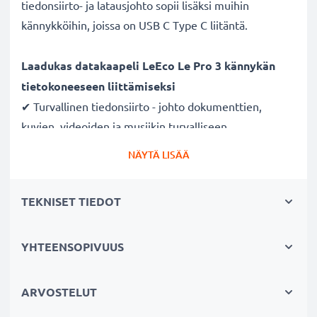
tiedonsiirto- ja latausjohto sopii lisäksi muihin
kännykköihin, joissa on USB C Type C liitäntä.
Laadukas datakaapeli LeEco Le Pro 3 kännykän
tietokoneeseen liittämiseksi
✔ Turvallinen tiedonsiirto - johto dokumenttien,
kuvien, videoiden ja musiikin turvalliseen
tietokoneelle siirtämiseen
NÄYTÄ LISÄÄ
✔ Ohjelmistopäivitykset - suuren tietomäärän siirto
suurella 480 MBit/s - USB 2.0 nopeudella
TEKNISET TIEDOT
✔ Nopea tiedonsiirto - tiedonsiirtokaapeli uusimmalla
USB 2.0 versiolla
✔ Yhteensopiva myös aiempien USB-versioiden
YHTEENSOPIVUUS
kanssa
ARVOSTELUT
Nopea 3A USB-latausjohto