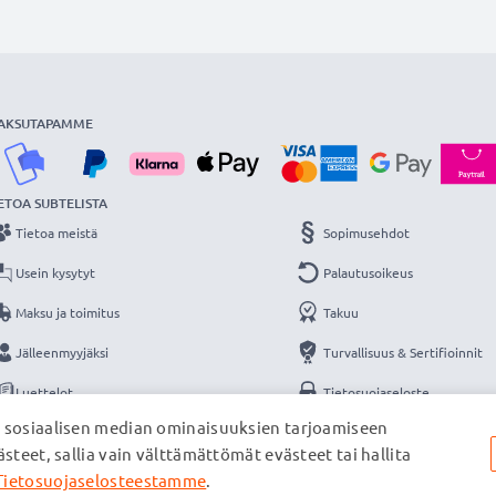
AKSUTAPAMME
ETOA SUBTELISTA
Tietoa meistä
Sopimusehdot
Usein kysytyt
Palautusoikeus
Maksu ja toimitus
Takuu
Jälleenmyyjäksi
Turvallisuus & Sertifioinnit
Luettelot
Tietosuojaseloste
, sosiaalisen median ominaisuuksien tarjoamiseen
Yhteys
Yritystiedot
steet, sallia vain välttämättömät evästeet tai hallita
Tietosuojaselosteestamme
.