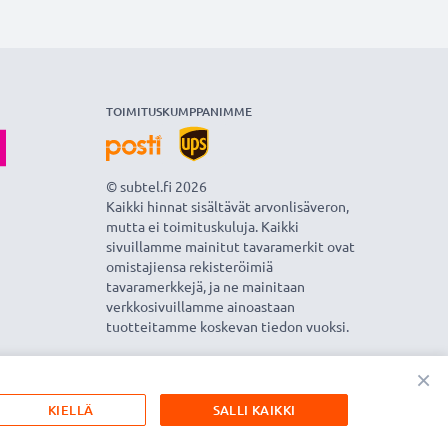
TOIMITUSKUMPPANIMME
© subtel.fi 2026
Kaikki hinnat sisältävät arvonlisäveron,
mutta ei toimituskuluja. Kaikki
sivuillamme mainitut tavaramerkit ovat
omistajiensa rekisteröimiä
tavaramerkkejä, ja ne mainitaan
verkkosivuillamme ainoastaan
tuotteitamme koskevan tiedon vuoksi.
×
KIELLÄ
SALLI KAIKKI