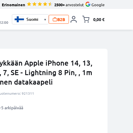
Erinomainen
2500+
arvostelut
Google
B2B
0,00 €
▾
Vaihda miniva
 22:00
ykkään Apple iPhone 14, 13,
, 7, SE - Lightning 8 Pin, , 1m
inen datakaapeli
uotenumero: 921311
-5 arkipäivää