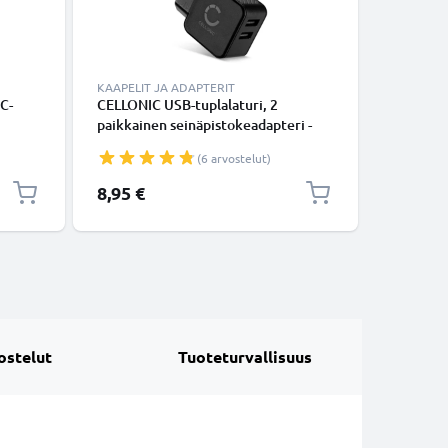
KAAPELIT JA ADAPTERIT
KAAPELIT
C-
CELLONIC USB-tuplalaturi, 2
USB-tupl
paikkainen seinäpistokeadapteri -
seinäpist
,
pikalaturi puhelimelle, tabletille jne.
puhelimel
(6 arvostelut)
Kahden latausjohdon verkkovirta-
latausjo
adapteri
8,95 €
9,95 €
ostelut
Tuoteturvallisuus