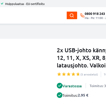
Huippulaatua - EU-sertifioitu
0800 918 243
Ma - Pe: 11:00 -
2x USB-johto känn
12, 11, X, XS, XR, 8
latausjohto. Valko
(5 arvostelut)
T
Varastossa
Toimitus: 3
2.95 €
Toimitus: