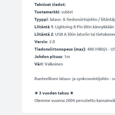
Tekniset tiedot:
Tuotemerkki
: subtel
Tyyppi
: lataus- & tiedonsiirtojohto / liitänt
Liitäntä 1
: Lightning 8 Pin liitin kännykkään
Liitäntä 2
: USB A liitin laturiin tai tietokon
Versio
: 2.0
Tiedonsiirtonopeus (max)
: 480 MBit/s - U
Johdon pituus
: 1m
Väri
: Valkoinen
Ihanteellinen lataus- ja synkronointijohto - s
★
3 vuoden takuu
★
Olemme vuonna 2004 perustettu kansainvälin