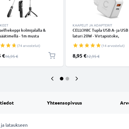
KKEET
KAAPELIT JA ADAPTERIT
 selfiekeppi kolmijalalla &
CELLONIC Tupla USB A- ja USB 
äätimellä - 1m musta
laturi 20W - Virtapistoke,
dettävä selfiekeppi ja
lataussovitin, nopea virtalähde
(74 arvostelut)
(14 arvostelut)
taitettava kolmijalka
älypuhelimelle tai tabletille -
ooth-kaukosäätimellä
valkoinen
shinta
Erikoishinta
5 €
8,95 €
Normaali hinta
Normaali hinta
16,95 €
12,95 €
melle ja kameralle - iPhonelle,
le, Androidille ynm.
 tiedot
Yhteensopivuus
Arv
 ja lataukseen