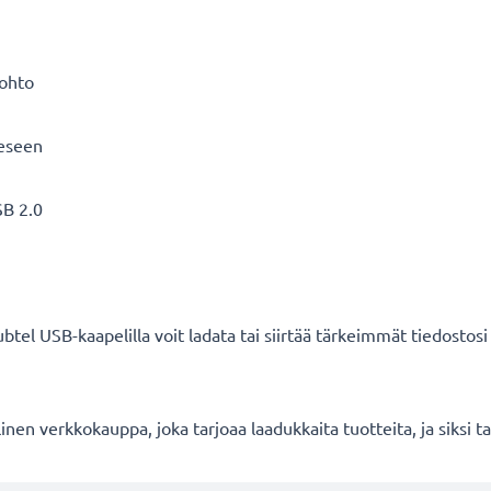
äjohto
eeseen
SB 2.0
ubtel USB-kaapelilla voit ladata tai siirtää tärkeimmät tiedostosi
en verkkokauppa, joka tarjoaa laadukkaita tuotteita, ja siksi