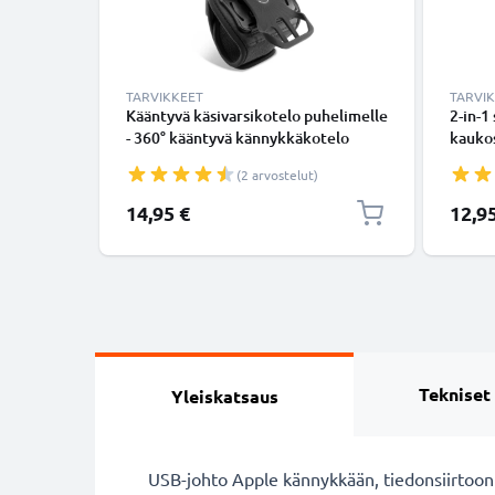
TARVIKKEET
TARVI
Kääntyvä käsivarsikotelo puhelimelle
2-in-1
- 360° kääntyvä kännykkäkotelo
kaukos
käsivarteen tarrakiinnityksellä
ulosve
(2 arvostelut)
kokoon
bluet
Erikoi
14,95 €
12,9
puheli
GoProl
Tekniset
Yleiskatsaus
USB-johto Apple kännykkään, tiedonsiirtoon