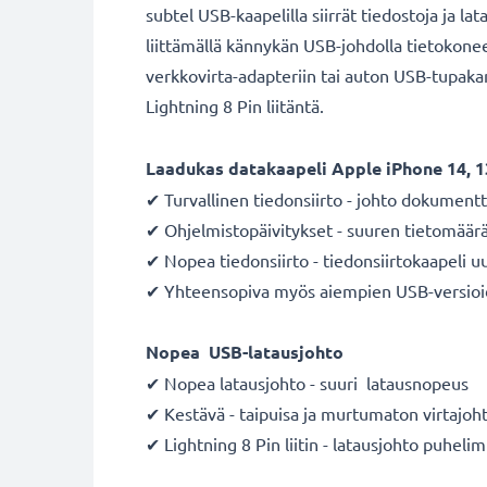
subtel USB-kaapelilla siirrät tiedostoja ja la
liittämällä kännykän USB-johdolla tietokon
verkkovirta-adapteriin tai auton USB-tupakan
Lightning 8 Pin liitäntä.
Laadukas datakaapeli Apple iPhone 14, 13
✔ Turvallinen tiedonsiirto - johto dokumentt
✔ Ohjelmistopäivitykset - suuren tietomäärä
✔ Nopea tiedonsiirto - tiedonsiirtokaapeli u
✔ Yhteensopiva myös aiempien USB-versioi
Nopea USB-latausjohto
✔ Nopea latausjohto - suuri latausnopeus
✔ Kestävä - taipuisa ja murtumaton virtajo
✔ Lightning 8 Pin liitin - latausjohto puhelim