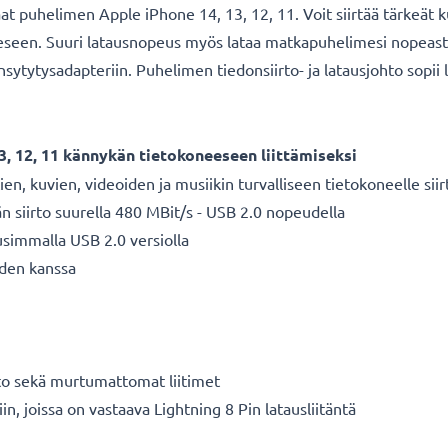
taat puhelimen Apple iPhone 14, 13, 12, 11. Voit siirtää tärkeät 
eeseen. Suuri latausnopeus myös lataa matkapuhelimesi nopeast
sytytysadapteriin. Puhelimen tiedonsiirto- ja latausjohto sopii l
, 12, 11 kännykän tietokoneeseen liittämiseksi
ien, kuvien, videoiden ja musiikin turvalliseen tietokoneelle si
n siirto suurella 480 MBit/s - USB 2.0 nopeudella
usimmalla USB 2.0 versiolla
den kanssa
hto sekä murtumattomat liitimet
iin, joissa on vastaava Lightning 8 Pin latausliitäntä