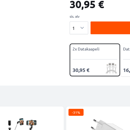
30,95 €
sis. alv
Määrä
2x Datakaapeli
Dat
30,95 €
16
-31%