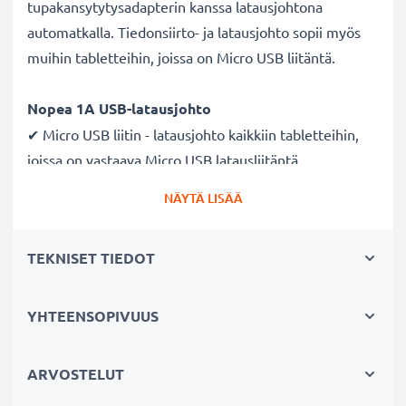
tupakansytytysadapterin kanssa latausjohtona
automatkalla. Tiedonsiirto- ja latausjohto sopii myös
muihin tabletteihin, joissa on Micro USB liitäntä.
Nopea 1A USB-latausjohto
✔ Micro USB liitin - latausjohto kaikkiin tabletteihin,
joissa on vastaava Micro USB latausliitäntä
✔ Nopea latausjohto - suuri 1A latausnopeus
NÄYTÄ LISÄÄ
✔ Kestävä - taipuisa ja murtumaton virtajohto sekä
murtumattomat liitimet
TEKNISET TIEDOT
Laadukas datakaapeli tabletin
tietokoneeseen liittämiseksi
YHTEENSOPIVUUS
✔ Turvallinen tiedonsiirto - dokumenttien, valokuvien,
videoiden ja musiikin turvalliseen
ARVOSTELUT
tietokoneelle siirtämiseen