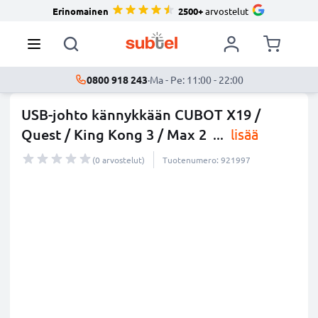
Erinomainen
2500+
arvostelut
0800 918 243
·
Ma - Pe: 11:00 - 22:00
USB-johto kännykkään CUBOT X19 /
Quest / King Kong 3 / Max 2
...
lisää
(0 arvostelut)
Tuotenumero: 921997