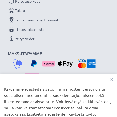
Palautusoikeus
Kaapelimateriaali
: PVC
Liitinmateriaali
: PVC
Takuu
Väri
: Musta
Turvallisuus & Sertifioinnit
Tietosuojaseloste
Ihanteellinen lataus- ja synkronointijohto - subtel USB-
Yritystiedot
kaapelilla voit ladata tai siirtää tärkeimmät tiedostosi
CUBOT puhelimelta nopeasti ja turvallisesti.
MAKSUTAPAMME
★
3 vuoden takuu
★
Olemme vuonna 2004 perustettu kansainvälinen
verkkokauppa, joka tarjoaa laadukkaita tuotteita, ja
×
siksi tarjoamme 36 kuukauden takuun!
TOIMITUSKUMPPANIMME
Käytämme evästeitä sisällön ja mainosten personointiin,
sosiaalisen median ominaisuuksien tarjoamiseen sekä
liikenteemme analysointiin. Voit hyväksyä kaikki evästeet,
sallia vain välttämättömät evästeet tai hallita omia
© subtel.fi 2026
asetuksiasi. Lisätietoja evästeiden käytöstä löytyy
Kaikki hinnat sisältävät arvonlisäveron, mutta ei