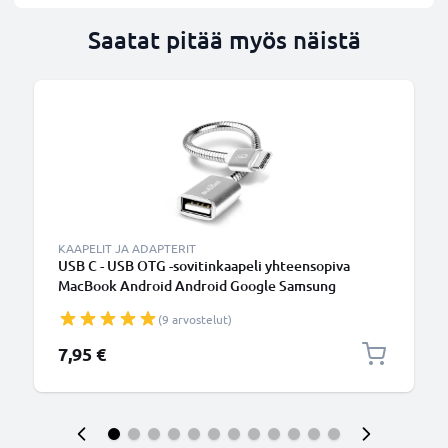
Saatat pitää myös näistä
KAAPELIT JA ADAPTERIT
USB C - USB OTG -sovitinkaapeli yhteensopiva
MacBook Android Android Google Samsung
Smartwatch-kaiutinkameran tai kuulokkeiden
(9 arvostelut)
kanssa, Hopea
7,95 €