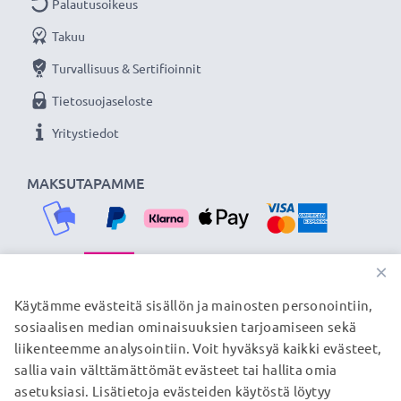
Palautusoikeus
Takuu
Ihanteellinen lataus- ja synkronointijohto - CELLONIC
USB-kaapelilla voit ladata tai siirtää tärkeimmät
Turvallisuus & Sertifioinnit
tiedostosi ASUS puhelimelta nopeasti ja turvallisesti.
Tietosuojaseloste
Yritystiedot
★
3 vuoden takuu
★
Olemme vuonna 2004 perustettu kansainvälinen
MAKSUTAPAMME
verkkokauppa, joka tarjoaa laadukkaita tuotteita, ja
siksi tarjoamme 36 kuukauden takuun!
×
TOIMITUSKUMPPANIMME
Käytämme evästeitä sisällön ja mainosten personointiin,
sosiaalisen median ominaisuuksien tarjoamiseen sekä
liikenteemme analysointiin. Voit hyväksyä kaikki evästeet,
sallia vain välttämättömät evästeet tai hallita omia
© subtel.fi 2026
asetuksiasi. Lisätietoja evästeiden käytöstä löytyy
Kaikki hinnat sisältävät arvonlisäveron, mutta ei