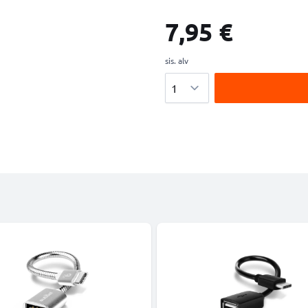
7,95 €
sis. alv
Määrä