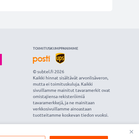
TOIMITUSKUMPPANIMME
© subtel.fi 2026
Kaikki hinnat sisältävät arvonlisäveron,
mutta ei toimituskuluja. Kaikki
sivuillamme mainitut tavaramerkit ovat
omistajiensa rekisteröimiä
tavaramerkkejä, ja ne mainitaan
verkkosivuillamme ainoastaan
tuotteitamme koskevan tiedon vuoksi.
×