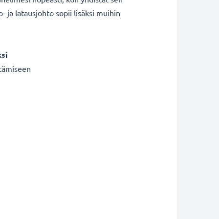
ja latausjohto sopii lisäksi muihin
si
irtämiseen