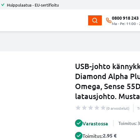
Huippulaatua - EU-sertifioitu
0800 918 243
Ma - Pe: 11:00 -
USB-johto kännykk
Diamond Alpha Plu
Omega, Sense 55DC
latausjohto. Must
(0 arvostelut)
T
Varastossa
Toimitus: 3
2.95 €
Toimitus: