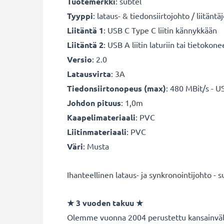
Tuotemerkki
: subtel
Tyyppi
: lataus- & tiedonsiirtojohto / liitänt
Liitäntä 1
: USB C Type C liitin kännykkään
Liitäntä 2
: USB A liitin laturiin tai tietokon
Versio
: 2.0
Latausvirta
: 3A
Tiedonsiirtonopeus (max)
: 480 MBit/s - U
Johdon pituus
: 1,0m
Kaapelimateriaali
: PVC
Liitinmateriaali
: PVC
Väri
: Musta
Ihanteellinen lataus- ja synkronointijohto - s
★
3 vuoden takuu
★
Olemme vuonna 2004 perustettu kansainvälin