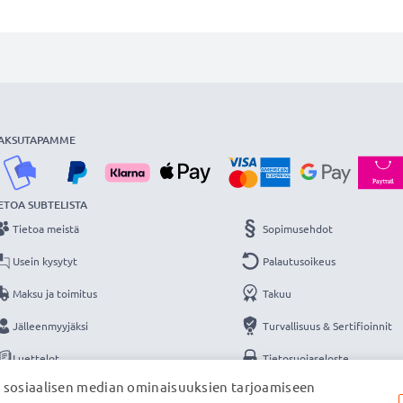
AKSUTAPAMME
ETOA SUBTELISTA
Tietoa meistä
Sopimusehdot
Usein kysytyt
Palautusoikeus
Maksu ja toimitus
Takuu
Jälleenmyyjäksi
Turvallisuus & Sertifioinnit
Luettelot
Tietosuojaseloste
, sosiaalisen median ominaisuuksien tarjoamiseen
Yhteys
Yritystiedot