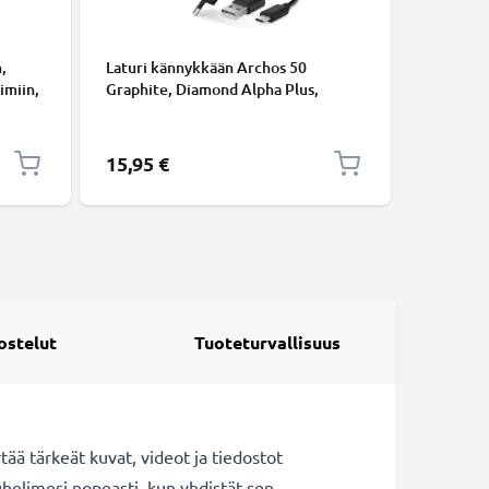
TARVIKKE
,
Laturi kännykkään Archos 50
2-in-1 se
imiin,
Graphite, Diamond Alpha Plus,
kaukosää
G-
Diamond 2 Plus, Diamond Omega,
ulosvedet
B A
Sense 55DC - 15W, 3A, 1m
kokoonta
e Go -
latausjohto, laturi USB Kaapeli
bluetoot
Erikoishi
15,95 €
12,95 €
puhelimel
GoProlle
ostelut
Tuoteturvallisuus
tää tärkeät kuvat, videot ja tiedostot
helimesi nopeasti, kun yhdistät sen