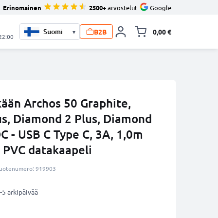
Erinomainen
2500+
arvostelut
Google
B2B
0,00 €
▾
Vaihda miniva
 22:00
ään Archos 50 Graphite,
s, Diamond 2 Plus, Diamond
 - USB C Type C, 3A, 1,0m
a PVC datakaapeli
uotenumero: 919903
-5 arkipäivää