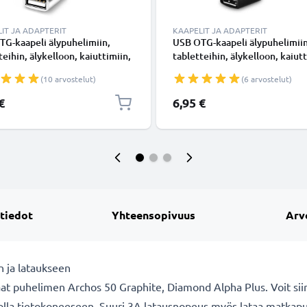
IT JA ADAPTERIT
KAAPELIT JA ADAPTERIT
G-kaapeli älypuhelimiin,
USB OTG-kaapeli älypuhelimiin
teihin, älykelloon, kaiuttimiin,
tabletteihin, älykelloon, kaiutt
an tai kuulokkeisiin OTG-
kameraan tai kuulokkeisiin OT
(10 arvostelut)
(6 arvostelut)
n USB C-tyyppi C uros USB A
sovitin USB C-tyyppi C uros US
 - USB Host -liitin, On The Go -
naaras - USB Host -liitin, On Th
€
6,95 €
n Kaapeli
sovitin Kaapeli Musta
 tiedot
Yhteensopivuus
Arv
n ja lataukseen
ataat puhelimen Archos 50 Graphite, Diamond Alpha Plus. Voit siir
olla tietokoneeseen. Suuri 3A latausnopeus myös lataa matkapu