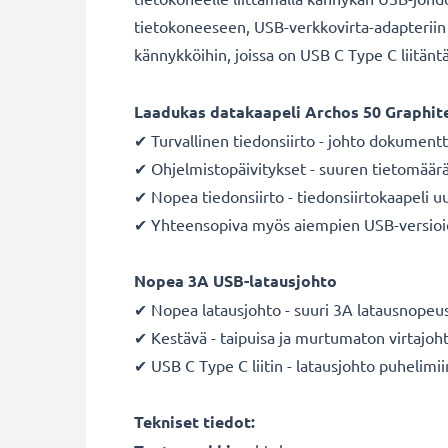
tietokoneeseen, USB-verkkovirta-adapteriin t
kännykköihin, joissa on USB C Type C liitänt
Laadukas datakaapeli Archos 50 Graphite
✔ Turvallinen tiedonsiirto - johto dokumentt
✔ Ohjelmistopäivitykset - suuren tietomäärä
✔ Nopea tiedonsiirto - tiedonsiirtokaapeli u
✔ Yhteensopiva myös aiempien USB-versioi
Nopea 3A USB-latausjohto
✔ Nopea latausjohto - suuri 3A latausnopeu
✔ Kestävä - taipuisa ja murtumaton virtajo
✔ USB C Type C liitin - latausjohto puhelimii
Tekniset tiedot: