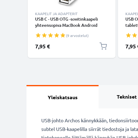
KAAPELIT JA ADAPTERIT
KAAPEL
USB C - USB OTG -sovitinkaapeli
USB OT
yhteensopiva MacBook Android
tablet
Android Google Samsung
kamera
(9 arvostelut)
Smartwatch-kaiutinkameran tai
soviti
kuulokkeiden kanssa, Hopea
naaras
7,95 €
7,95 
soviti
Tekniset
Yleiskatsaus
USB-johto Archos kännykkään, tiedonsiirtoo
subtel USB-kaapelilla siirrät tiedostoja ja l
tietokoneelle liittämällä kännykän USB-johd