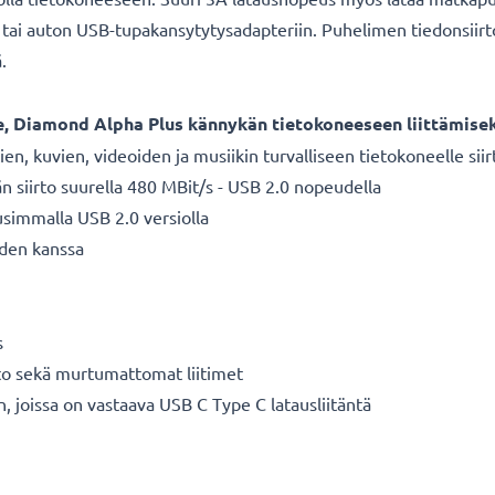
ai auton USB-tupakansytytysadapteriin. Puhelimen tiedonsiirto- 
ä.
, Diamond Alpha Plus kännykän tietokoneeseen liittämisek
ien, kuvien, videoiden ja musiikin turvalliseen tietokoneelle si
n siirto suurella 480 MBit/s - USB 2.0 nopeudella
usimmalla USB 2.0 versiolla
den kanssa
s
hto sekä murtumattomat liitimet
n, joissa on vastaava USB C Type C latausliitäntä