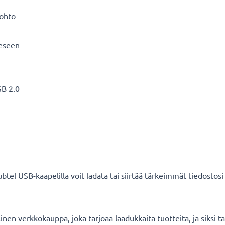
äjohto
eeseen
SB 2.0
ubtel USB-kaapelilla voit ladata tai siirtää tärkeimmät tiedostosi
en verkkokauppa, joka tarjoaa laadukkaita tuotteita, ja siksi