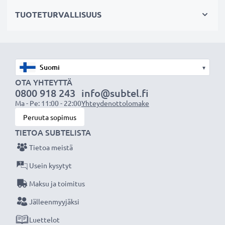
Pakkaus sisältää
:
TUOTETURVALLISUUS
1 x mitoitetut tabletin suojakuoret
★
3 vuoden takuu
★
Olemme vuonna 2004 perustettu kansainvälinen
▾
verkkokauppa, joka tarjoaa laadukkaita tuotteita, ja
OTA YHTEYTTÄ
siksi tarjoamme 36 kuukauden takuun!
0800 918 243
info@subtel.fi
Ma - Pe: 11:00 - 22:00
Yhteydenottolomake
Peruuta sopimus
TIETOA SUBTELISTA
Tietoa meistä
Usein kysytyt
Maksu ja toimitus
Jälleenmyyjäksi
Luettelot