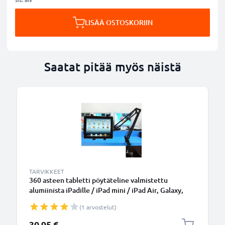
LISÄÄ OSTOSKORIIN
Saatat pitää myös näistä
TARVIKKEET
360 asteen tabletti pöytäteline valmistettu
alumiinista iPadille / iPad mini / iPad Air, Galaxy,
Mediapad, musta - Yleispidike, Gooseneck,
(1 arvostelut)
kääntövarsi
30,95 €