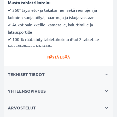
Musta tablettikotelo:
✔ 360° täysi etu- ja takakannen sekä reunojen ja
kulmien suoja pölyä, naarmuja ja iskuja vastaan
✔ Aukot painikkeille, kameralle, kaiuttimille ja
latausportille
✔ 100 % räätälöity tablettikotelo iPad 2 tabletille
jokapäiväiseen käyttöön
✔ Jalustaksi taitettava kansi - nauti videoista ja
NÄYTÄ LISÄÄ
videopuheluista
✔ Magneettinen kansi - kannessa magneettikiinnitys
TEKNISET TIEDOT
✔ Räätälöity iPad 2-tablettillesi
✔ Kamera, taskulamppu ja painikkeet ovat vapaasti
käytettävissä kotelossa
YHTEENSOPIVUUS
✔ Tekonahka - kulutusta kestävä, liukumaton ja pitävä
pinta
ARVOSTELUT