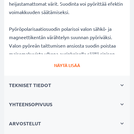
heijastamattomat värit. Suodinta voi pyörittää efektin
voimakkuuden säätämiseksi.
Pyöröpolarisaatiosuodin polarisoi valon sähkö- ja
magneettikentän värähtelyn suunnan pyöriväksi.
Valon pyöreän taittumisen ansiosta suodin poistaa
maisemakuvista ulkona aurinkoisella säällä sinisen
usvan. Lisäksi polarisaatiosuotimella voi kuvata
NÄYTÄ LISÄÄ
ikkunan, lasin tai veden pinnan läpi ilman kuvaan
tulevia valon heijastuksia veden tai lasin pinnalla.
TEKNISET TIEDOT
Kirkkaat värit ja selkeys ilman heijastuksia
YHTEENSOPIVUUS
✔ Poistaa heijastukset ei-metallisilta pinnoilta (esim.
syksyn lehdet, vesi, lakatut pinnat)
✔ Lisää värikylläisyyttä ja kontrastia ja tuo esiin
ARVOSTELUT
selkeät, voimakkaat värit