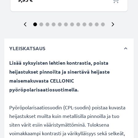
YLEISKATSAUS
Lisää syksyisten lehtien kontrastia, poista
heijastukset pinnoilta ja sinertävä heijaste
maisemakuvasta CELLONIC
pyöröpolarisaatiosuotimella.
Pyöröpolarisaatiosuodin (CPL-suodin) poistaa kuvasta
heijastukset muilta kuin metallisilla pinnoilla ja tuo
siten värit esiin vääristymättöminä. Tuloksena
voimakkaampi kontrasti ja värikylläisyys sekä selkeät,