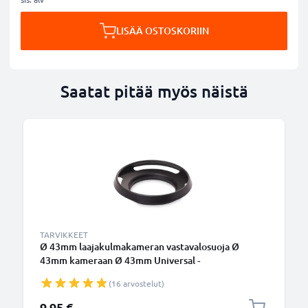
LISÄÄ OSTOSKORIIN
Saatat pitää myös näistä
TARVIKKEET
Ø 43mm laajakulmakameran vastavalosuoja Ø
43mm kameraan Ø 43mm Universal -
suodinkierteeseen kiinnitettävä pyöreä
(16 arvostelut)
vastavalosuoja tuotemerkiltä CELLONIC
9,95 €