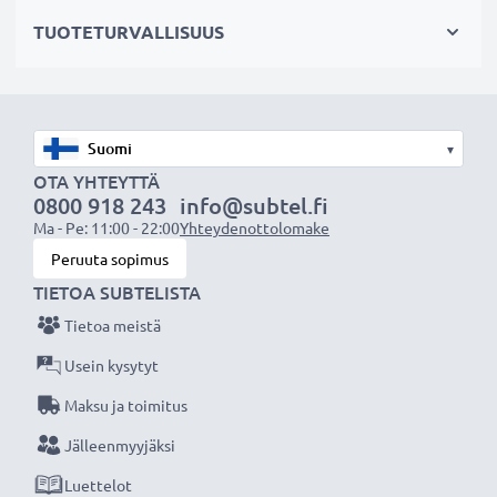
✔ Mahdollistaa valokuvaamisen heijastavien pintojen
TUOTETURVALLISUUS
läpi: vedenpinta, ikkunalasi, auton tuulilasi
Maisemakuvaukseen
✔ Tekee sateenkaaren värit näkyvämmiksi
▾
✔ Saa taivaan näyttämään sinisemmältä ja pilvet
OTA YHTEYTTÄ
0800 918 243
info@subtel.fi
valkoisemmilta
Ma - Pe: 11:00 - 22:00
Yhteydenottolomake
✔ Vähentää sinistä usvaa maisemakuvissa ja
Peruuta sopimus
teleobjektiivilla kuvattaessa
TIETOA SUBTELISTA
Tietoa meistä
Laadukas, moninkertaisesti pinnoitettu lasi ja
säädettävä polarisaatio
Usein kysytyt
✔ Värineutraali lasi heijastamattomalla pinnoitteella
Maksu ja toimitus
✔ Säädettävä: suodinta voidaan kääntää/säätää
Jälleenmyyjäksi
halutun valon taittumisen saamiseksi
Luettelot