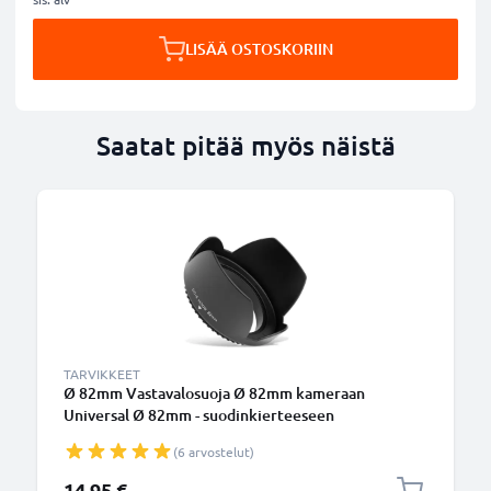
LISÄÄ OSTOSKORIIN
Saatat pitää myös näistä
TARVIKKEET
Ø 82mm Vastavalosuoja Ø 82mm kameraan
Universal Ø 82mm - suodinkierteeseen
kiinnitettävä kukkamalli / tulppaani / terälehti
(6 arvostelut)
vastavalosuoja tuotemerkiltä CELLONIC
14,95 €