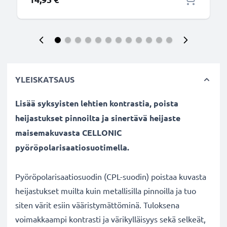
YLEISKATSAUS
Lisää syksyisten lehtien kontrastia, poista
heijastukset pinnoilta ja sinertävä heijaste
maisemakuvasta CELLONIC
pyöröpolarisaatiosuotimella.
Pyöröpolarisaatiosuodin (CPL-suodin) poistaa kuvasta
heijastukset muilta kuin metallisilla pinnoilla ja tuo
siten värit esiin vääristymättöminä. Tuloksena
voimakkaampi kontrasti ja värikylläisyys sekä selkeät,