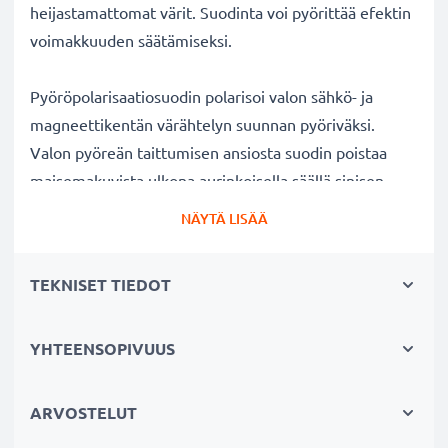
heijastamattomat värit. Suodinta voi pyörittää efektin
voimakkuuden säätämiseksi.
Pyöröpolarisaatiosuodin polarisoi valon sähkö- ja
magneettikentän värähtelyn suunnan pyöriväksi.
Valon pyöreän taittumisen ansiosta suodin poistaa
maisemakuvista ulkona aurinkoisella säällä sinisen
usvan. Lisäksi polarisaatiosuotimella voi kuvata
NÄYTÄ LISÄÄ
ikkunan, lasin tai veden pinnan läpi ilman kuvaan
tulevia valon heijastuksia veden tai lasin pinnalla.
TEKNISET TIEDOT
Kirkkaat värit ja selkeys ilman heijastuksia
YHTEENSOPIVUUS
✔ Poistaa heijastukset ei-metallisilta pinnoilta (esim.
syksyn lehdet, vesi, lakatut pinnat)
✔ Lisää värikylläisyyttä ja kontrastia ja tuo esiin
ARVOSTELUT
selkeät, voimakkaat värit