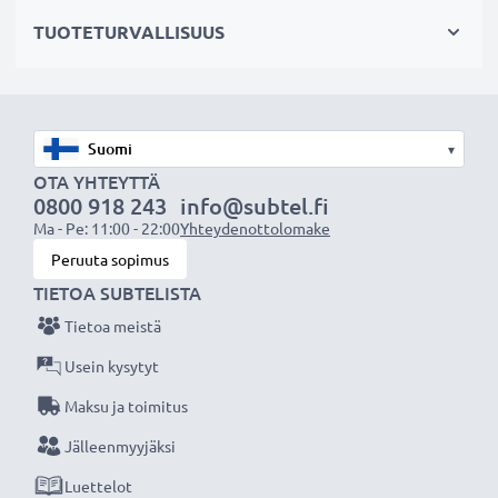
✔ Mahdollistaa valokuvaamisen heijastavien pintojen
TUOTETURVALLISUUS
läpi: vedenpinta, ikkunalasi, auton tuulilasi
Maisemakuvaukseen
✔ Tekee sateenkaaren värit näkyvämmiksi
▾
✔ Saa taivaan näyttämään sinisemmältä ja pilvet
OTA YHTEYTTÄ
0800 918 243
info@subtel.fi
valkoisemmilta
Ma - Pe: 11:00 - 22:00
Yhteydenottolomake
✔ Vähentää sinistä usvaa maisemakuvissa ja
Peruuta sopimus
teleobjektiivilla kuvattaessa
TIETOA SUBTELISTA
Tietoa meistä
Laadukas, moninkertaisesti pinnoitettu lasi ja
säädettävä polarisaatio
Usein kysytyt
✔ Värineutraali lasi heijastamattomalla pinnoitteella
Maksu ja toimitus
✔ Säädettävä: suodinta voidaan kääntää/säätää
Jälleenmyyjäksi
halutun valon taittumisen saamiseksi
Luettelot