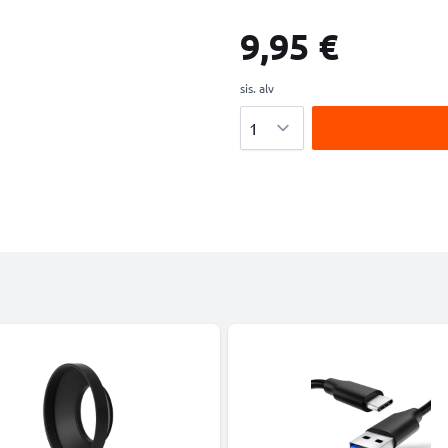
9,95 €
sis. alv
Määrä