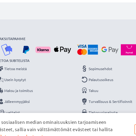
AKSUTAPAMME
ETOA SUBTELISTA
Tietoa meistä
Sopimusehdot
Usein kysytyt
Palautusoikeus
Maksu ja toimitus
Takuu
Jälleenmyyjäksi
Turvallisuus & Sertifioinnit
Luettelot
Tietosuojaseloste
, sosiaalisen median ominaisuuksien tarjoamiseen
Yhteys
Yritystiedot
steet, sallia vain välttämättömät evästeet tai hallita