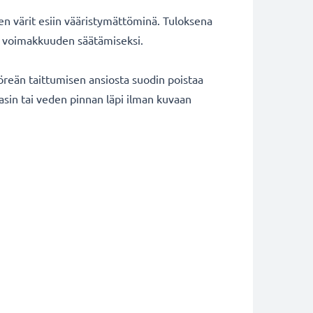
ten värit esiin vääristymättöminä. Tuloksena
tin voimakkuuden säätämiseksi.
öreän taittumisen ansiosta suodin poistaa
lasin tai veden pinnan läpi ilman kuvaan