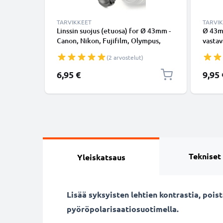
TARVIKKEET
TARVI
Linssin suojus (etuosa) for Ø 43mm -
Ø 43m
Canon, Nikon, Fujifilm, Olympus,
vasta
Sony, Panasonic, Pentax, Snap On:
kamer
(2 arvostelut)
Inside handle / Central Pinch Suojus
suodin
Kansi
pyöreä
6,95 €
9,95 
CELLO
Tekniset
Yleiskatsaus
Lisää syksyisten lehtien kontrastia, poi
pyöröpolarisaatiosuotimella.