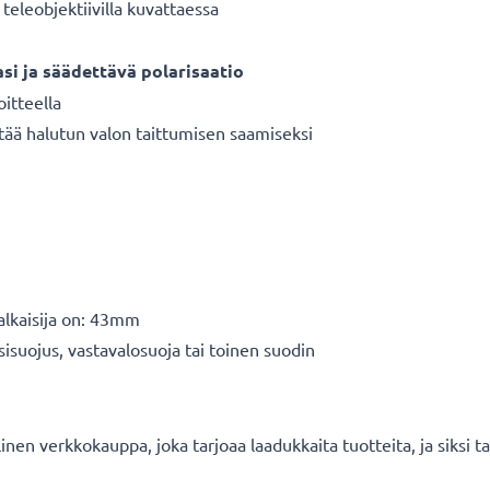
teleobjektiivilla kuvattaessa
asi ja säädettävä polarisaatio
oitteella
tää halutun valon taittumisen saamiseksi
halkaisija on: 43mm
sisuojus, vastavalosuoja tai toinen suodin
en verkkokauppa, joka tarjoaa laadukkaita tuotteita, ja siksi