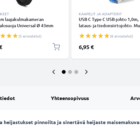
KKEET
KAAPELIT JA ADAPTERIT
m laajakulmakameran
USB C Type C USB-johto 1,0m,
valosuoja Universal Ø 43mm
lataus- ja tiedonsiirtojohto. M
aan Universal Ø 43mm -
USB C Type C - USB C Type C 
(5 arvostelut)
(6 arvostelut)
kierteeseen kiinnitettävä
USB-kaapeli
 vastavalosuoja tuotemerkiltä
€
6,95 €
NIC
 tiedot
Yhteensopivuus
Arv
sta heijastukset pinnoilta ja sinertävä heijaste maisemaku