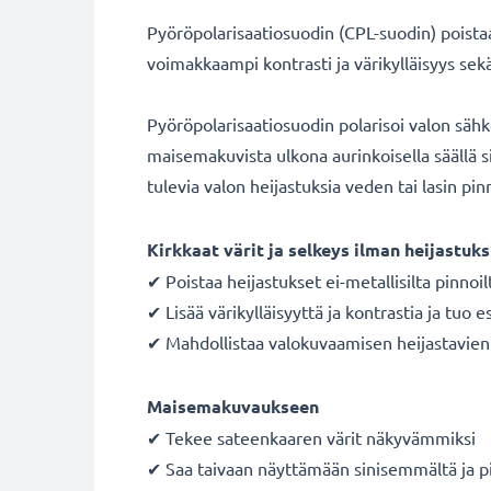
Pyöröpolarisaatiosuodin (CPL-suodin) poistaa 
voimakkaampi kontrasti ja värikylläisyys se
Pyöröpolarisaatiosuodin polarisoi valon säh
maisemakuvista ulkona aurinkoisella säällä si
tulevia valon heijastuksia veden tai lasin pinn
Kirkkaat värit ja selkeys ilman heijastuks
✔ Poistaa heijastukset ei-metallisilta pinnoil
✔ Lisää värikylläisyyttä ja kontrastia ja tuo e
✔ Mahdollistaa valokuvaamisen heijastavien p
Maisemakuvaukseen
✔ Tekee sateenkaaren värit näkyvämmiksi
✔ Saa taivaan näyttämään sinisemmältä ja p