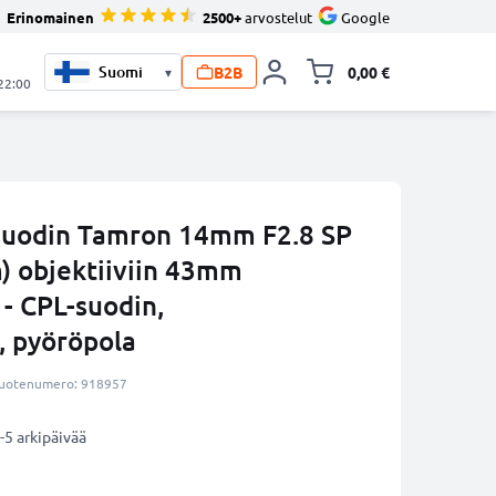
Erinomainen
2500+
arvostelut
Google
B2B
0,00 €
▾
Vaihda miniva
 22:00
suodin Tamron 14mm F2.8 SP
) objektiiviin 43mm
 - CPL-suodin,
, pyöröpola
uotenumero: 918957
-5 arkipäivää