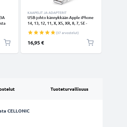
KAAPELIT JA ADAPTERIT
 3A
USB-johto kännykkään Apple iPhone
USB Kaap
usta
14, 13, 12, 11, X, XS, XR, 8, 7, SE -
Musta
PVC
Lightning 8 Pin, , 1m latausjohto.
(37 arvostelut)
Valkoinen datakaapeli
16,95 €
4,95 €
ostelut
Tuoteturvallisuus
vasta CELLONIC