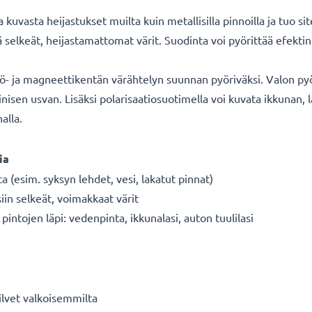
kuvasta heijastukset muilta kuin metallisilla pinnoilla ja tuo si
kä selkeät, heijastamattomat värit. Suodinta voi pyörittää efek
kö- ja magneettikentän värähtelyn suunnan pyöriväksi. Valon py
nisen usvan. Lisäksi polarisaatiosuotimella voi kuvata ikkunan, 
alla.
ia
ta (esim. syksyn lehdet, vesi, lakatut pinnat)
siin selkeät, voimakkaat värit
intojen läpi: vedenpinta, ikkunalasi, auton tuulilasi
ilvet valkoisemmilta