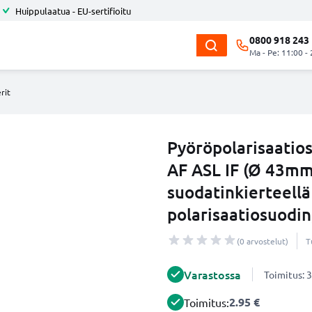
Huippulaatua - EU-sertifioitu
0800 918 243
Ma - Pe: 11:00 -
rit
Pyöröpolarisaatio
AF ASL IF (Ø 43mm
suodatinkierteellä
polarisaatiosuodin
(0 arvostelut)
T
Varastossa
Toimitus: 3
2.95 €
Toimitus: