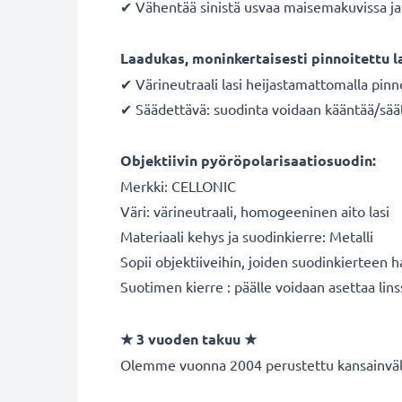
✔ Vähentää sinistä usvaa maisemakuvissa ja 
Laadukas, moninkertaisesti pinnoitettu l
✔ Värineutraali lasi heijastamattomalla pinn
✔ Säädettävä: suodinta voidaan kääntää/sää
Objektiivin pyöröpolarisaatiosuodin:
Merkki: CELLONIC
Väri: värineutraali, homogeeninen aito lasi
Materiaali kehys ja suodinkierre: Metalli
Sopii objektiiveihin, joiden suodinkierteen 
Suotimen kierre : päälle voidaan asettaa lins
★ 3 vuoden takuu ★
Olemme vuonna 2004 perustettu kansainvälin