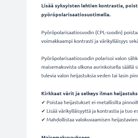
Lisää syksyisten lehtien kontrastia, poi
pyöröpolarisaatiosuotimella.
Pyöröpolarisaatiosuodin (CPL-suodin) poistaa 
voimakkaampi kontrasti ja värikylläisyys se
Pyöröpolarisaatiosuodin polarisoi valon säh
maisemakuvista ulkona aurinkoisella säällä si
tulevia valon heijastuksia veden tai lasin pinn
Kirkkaat värit ja selkeys ilman heijastuks
✔ Poistaa heijastukset ei-metallisilta pinnoil
✔ Lisää värikylläisyyttä ja kontrastia ja tuo e
✔ Mahdollistaa valokuvaamisen heijastavien p
Maisemakuvaukseen