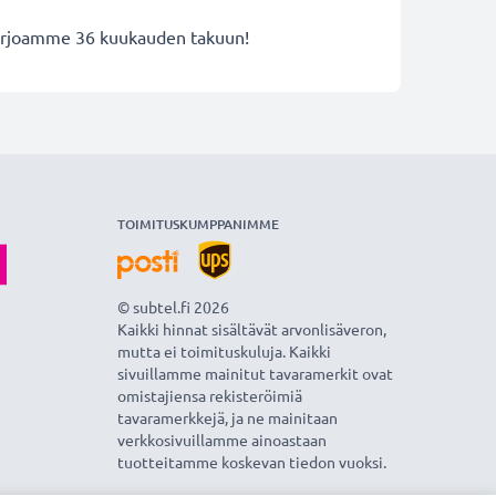
 tarjoamme 36 kuukauden takuun!
TOIMITUSKUMPPANIMME
© subtel.fi 2026
Kaikki hinnat sisältävät arvonlisäveron,
mutta ei toimituskuluja. Kaikki
sivuillamme mainitut tavaramerkit ovat
omistajiensa rekisteröimiä
tavaramerkkejä, ja ne mainitaan
verkkosivuillamme ainoastaan
tuotteitamme koskevan tiedon vuoksi.