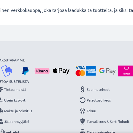
en verkkokauppa, joka tarjoaa laadukkaita tuotteita, ja siksi
AKSUTAPAMME
ETOA SUBTELISTA
Tietoa meistä
Sopimusehdot
Usein kysytyt
Palautusoikeus
Maksu ja toimitus
Takuu
Jälleenmyyjäksi
Turvallisuus & Sertifioinnit
Luettelot
Tietosuojaseloste