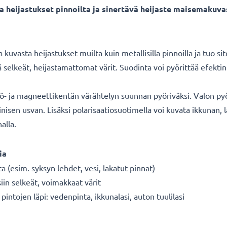
sta heijastukset pinnoilta ja sinertävä heijaste maisemaku
kuvasta heijastukset muilta kuin metallisilla pinnoilla ja tuo si
kä selkeät, heijastamattomat värit. Suodinta voi pyörittää efek
kö- ja magneettikentän värähtelyn suunnan pyöriväksi. Valon py
nisen usvan. Lisäksi polarisaatiosuotimella voi kuvata ikkunan, 
alla.
ia
ta (esim. syksyn lehdet, vesi, lakatut pinnat)
siin selkeät, voimakkaat värit
intojen läpi: vedenpinta, ikkunalasi, auton tuulilasi