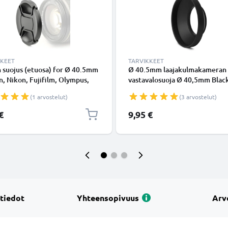
KKEET
TARVIKKEET
n suojus (etuosa) for Ø 40.5mm
Ø 40.5mm laajakulmakameran
n, Nikon, Fujifilm, Olympus,
vastavalosuoja Ø 40,5mm Blac
Panasonic, Pentax, Snap On:
kameraan Universal Ø 40,5mm 
(1 arvostelut)
(3 arvostelut)
 handle / Central Pinch Suojus
suodinkierteeseen kiinnitettä
pyöreä vastavalosuoja tuoteme
€
9,95 €
CELLONIC
 tiedot
Yhteensopivuus
Arv