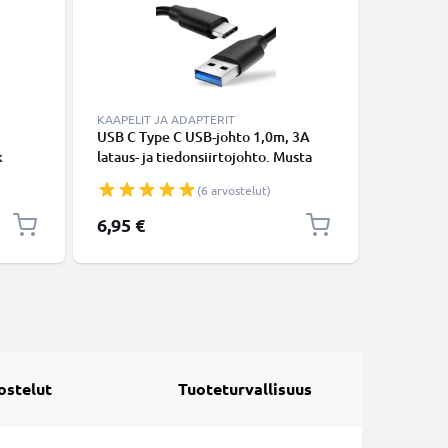
KAAPELIT JA ADAPTERIT
KAAPELIT
USB C Type C USB-johto 1,0m, 3A
USB-joht
k
lataus- ja tiedonsiirtojohto. Musta
14, 13, 12
-
USB C Type C - USB C Type C PVC
Lightning
(6 arvostelut)
vä
USB-kaapeli
Valkoine
rkiltä
6,95 €
16,95 €
ostelut
Tuoteturvallisuus