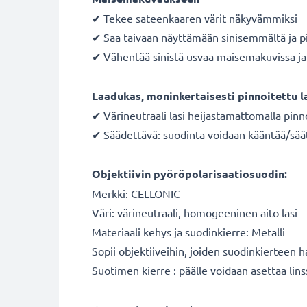
✔ Tekee sateenkaaren värit näkyvämmiksi
✔ Saa taivaan näyttämään sinisemmältä ja p
✔ Vähentää sinistä usvaa maisemakuvissa ja 
Laadukas, moninkertaisesti pinnoitettu l
✔ Värineutraali lasi heijastamattomalla pinn
✔ Säädettävä: suodinta voidaan kääntää/sää
Objektiivin pyöröpolarisaatiosuodin:
Merkki: CELLONIC
Väri: värineutraali, homogeeninen aito lasi
Materiaali kehys ja suodinkierre: Metalli
Sopii objektiiveihin, joiden suodinkierteen 
Suotimen kierre : päälle voidaan asettaa lins