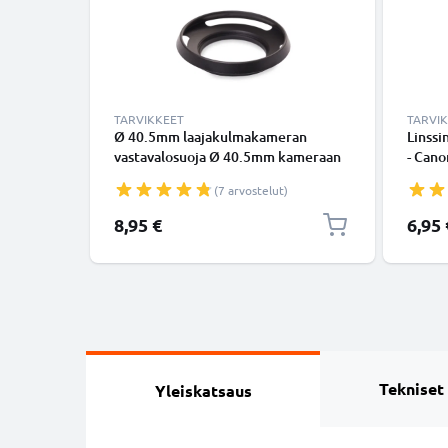
TARVIKKEET
TARVI
Ø 40.5mm laajakulmakameran
Linssi
vastavalosuoja Ø 40.5mm kameraan
- Cano
Universal Ø 40.5mm -
Sony, 
(7 arvostelut)
suodinkierteeseen kiinnitettävä
Inside
pyöreä vastavalosuoja tuotemerkiltä
Kansi
8,95 €
6,95 
CELLONIC
Tekniset
Yleiskatsaus