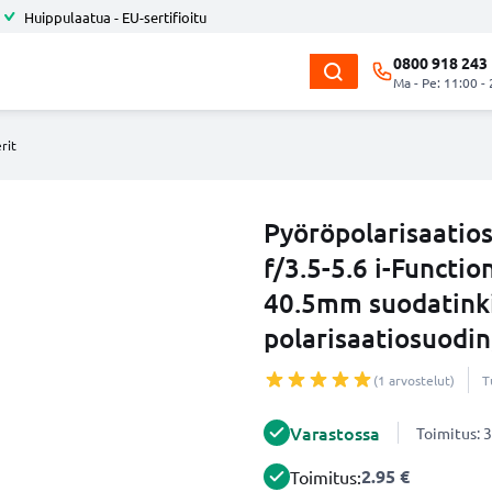
Huippulaatua - EU-sertifioitu
0800 918 243
Ma - Pe: 11:00 -
rit
Pyöröpolarisaati
f/3.5-5.6 i-Functio
40.5mm suodatinki
polarisaatiosuodin
(1 arvostelut)
T
Varastossa
Toimitus: 3
2.95 €
Toimitus: