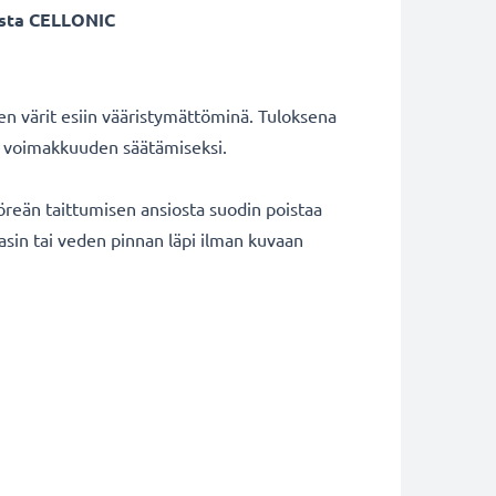
vasta CELLONIC
ten värit esiin vääristymättöminä. Tuloksena
tin voimakkuuden säätämiseksi.
öreän taittumisen ansiosta suodin poistaa
lasin tai veden pinnan läpi ilman kuvaan