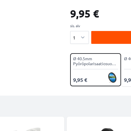
9,95 €
sis. alv
Määrä
Ø 40.5mm
Ø 4
Pyöröpolarisaatiosuodin
CPL-suodin
9,95 €
9,9