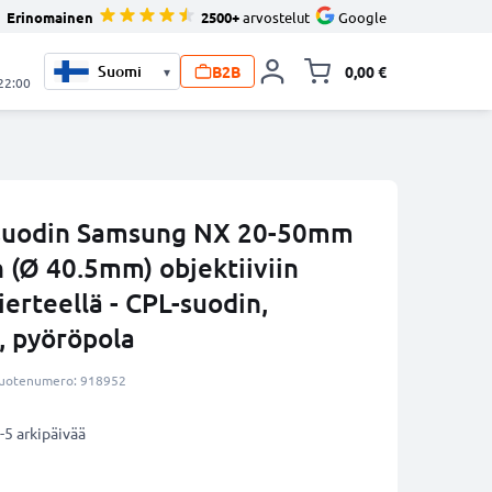
Erinomainen
2500+
arvostelut
Google
B2B
0,00 €
▾
Vaihda miniva
 22:00
osuodin Samsung NX 20-50mm
n (Ø 40.5mm) objektiiviin
erteellä - CPL-suodin,
, pyöröpola
uotenumero: 918952
-5 arkipäivää