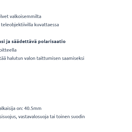
ilvet valkoisemmilta
teleobjektiivilla kuvattaessa
asi ja säädettävä polarisaatio
oitteella
tää halutun valon taittumisen saamiseksi
halkaisija on: 40.5mm
sisuojus, vastavalosuoja tai toinen suodin