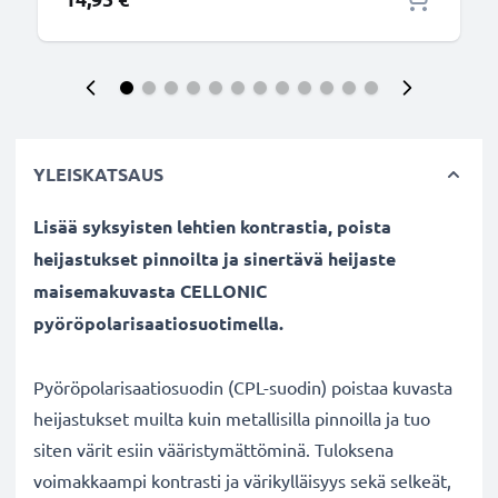
YLEISKATSAUS
Lisää syksyisten lehtien kontrastia, poista
heijastukset pinnoilta ja sinertävä heijaste
maisemakuvasta CELLONIC
pyöröpolarisaatiosuotimella.
Pyöröpolarisaatiosuodin (CPL-suodin) poistaa kuvasta
heijastukset muilta kuin metallisilla pinnoilla ja tuo
siten värit esiin vääristymättöminä. Tuloksena
voimakkaampi kontrasti ja värikylläisyys sekä selkeät,