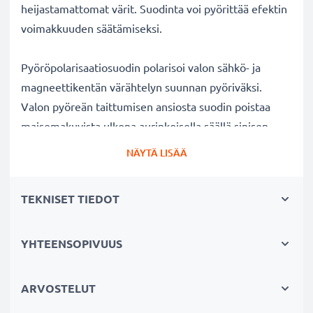
heijastamattomat värit. Suodinta voi pyörittää efektin
voimakkuuden säätämiseksi.
Pyöröpolarisaatiosuodin polarisoi valon sähkö- ja
magneettikentän värähtelyn suunnan pyöriväksi.
Valon pyöreän taittumisen ansiosta suodin poistaa
maisemakuvista ulkona aurinkoisella säällä sinisen
usvan. Lisäksi polarisaatiosuotimella voi kuvata
NÄYTÄ LISÄÄ
ikkunan, lasin tai veden pinnan läpi ilman kuvaan
tulevia valon heijastuksia veden tai lasin pinnalla.
TEKNISET TIEDOT
Kirkkaat värit ja selkeys ilman heijastuksia
YHTEENSOPIVUUS
✔ Poistaa heijastukset ei-metallisilta pinnoilta (esim.
syksyn lehdet, vesi, lakatut pinnat)
✔ Lisää värikylläisyyttä ja kontrastia ja tuo esiin
ARVOSTELUT
selkeät, voimakkaat värit