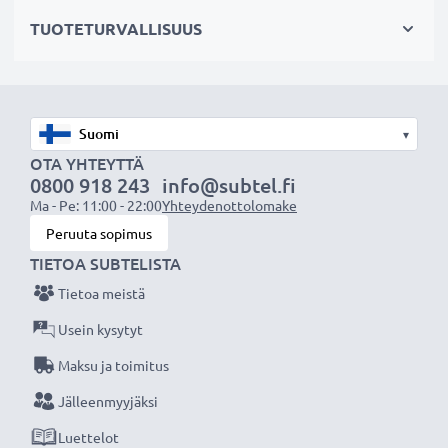
✔ Mahdollistaa valokuvaamisen heijastavien pintojen
TUOTETURVALLISUUS
läpi: vedenpinta, ikkunalasi, auton tuulilasi
Maisemakuvaukseen
✔ Tekee sateenkaaren värit näkyvämmiksi
▾
✔ Saa taivaan näyttämään sinisemmältä ja pilvet
OTA YHTEYTTÄ
0800 918 243
info@subtel.fi
valkoisemmilta
Ma - Pe: 11:00 - 22:00
Yhteydenottolomake
✔ Vähentää sinistä usvaa maisemakuvissa ja
Peruuta sopimus
teleobjektiivilla kuvattaessa
TIETOA SUBTELISTA
Tietoa meistä
Laadukas, moninkertaisesti pinnoitettu lasi ja
säädettävä polarisaatio
Usein kysytyt
✔ Värineutraali lasi heijastamattomalla pinnoitteella
Maksu ja toimitus
✔ Säädettävä: suodinta voidaan kääntää/säätää
Jälleenmyyjäksi
halutun valon taittumisen saamiseksi
Luettelot