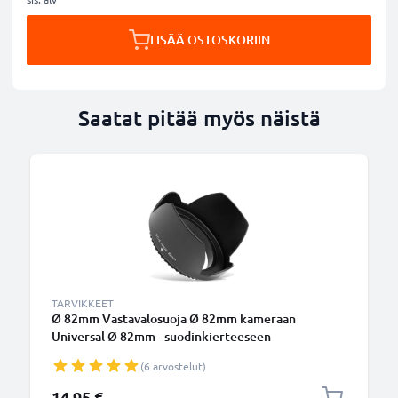
LISÄÄ OSTOSKORIIN
Saatat pitää myös näistä
TARVIKKEET
Ø 82mm Vastavalosuoja Ø 82mm kameraan
Universal Ø 82mm - suodinkierteeseen
kiinnitettävä kukkamalli / tulppaani / terälehti
(6 arvostelut)
vastavalosuoja tuotemerkiltä CELLONIC
14,95 €