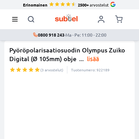
Erinomainen
2500+
arvostelut
0800 918 243
·
Ma - Pe: 11:00 - 22:00
Pyöröpolarisaatiosuodin Olympus Zuiko
Digital (Ø 105mm) obje
...
lisää
(3 arvostelut)
Tuotenumero: 922189