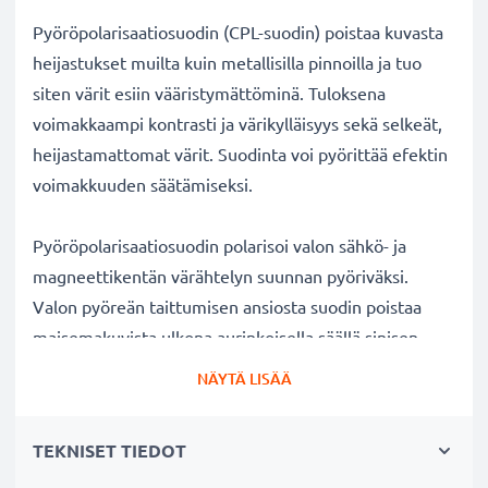
Pyöröpolarisaatiosuodin (CPL-suodin) poistaa kuvasta
heijastukset muilta kuin metallisilla pinnoilla ja tuo
siten värit esiin vääristymättöminä. Tuloksena
voimakkaampi kontrasti ja värikylläisyys sekä selkeät,
heijastamattomat värit. Suodinta voi pyörittää efektin
voimakkuuden säätämiseksi.
Pyöröpolarisaatiosuodin polarisoi valon sähkö- ja
magneettikentän värähtelyn suunnan pyöriväksi.
Valon pyöreän taittumisen ansiosta suodin poistaa
maisemakuvista ulkona aurinkoisella säällä sinisen
usvan. Lisäksi polarisaatiosuotimella voi kuvata
NÄYTÄ LISÄÄ
ikkunan, lasin tai veden pinnan läpi ilman kuvaan
tulevia valon heijastuksia veden tai lasin pinnalla.
TEKNISET TIEDOT