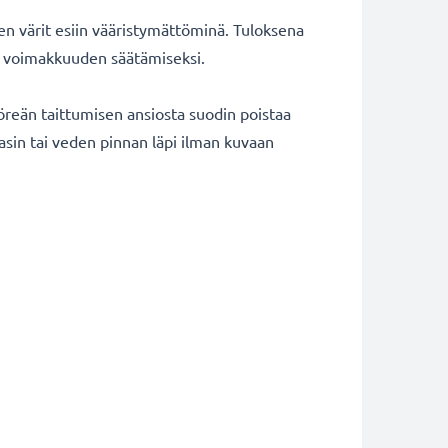
ten värit esiin vääristymättöminä. Tuloksena
tin voimakkuuden säätämiseksi.
öreän taittumisen ansiosta suodin poistaa
lasin tai veden pinnan läpi ilman kuvaan