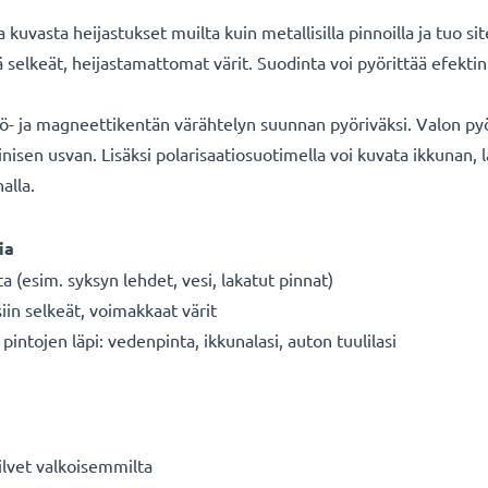
kuvasta heijastukset muilta kuin metallisilla pinnoilla ja tuo si
kä selkeät, heijastamattomat värit. Suodinta voi pyörittää efek
kö- ja magneettikentän värähtelyn suunnan pyöriväksi. Valon py
nisen usvan. Lisäksi polarisaatiosuotimella voi kuvata ikkunan, 
alla.
ia
ta (esim. syksyn lehdet, vesi, lakatut pinnat)
siin selkeät, voimakkaat värit
intojen läpi: vedenpinta, ikkunalasi, auton tuulilasi
ilvet valkoisemmilta