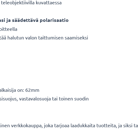
teleobjektiivilla kuvattaessa
asi ja säädettävä polarisaatio
oitteella
tää halutun valon taittumisen saamiseksi
halkaisija on: 62mm
sisuojus, vastavalosuoja tai toinen suodin
en verkkokauppa, joka tarjoaa laadukkaita tuotteita, ja siksi