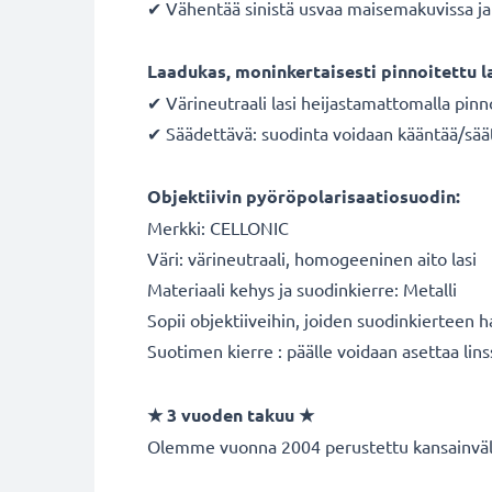
✔ Vähentää sinistä usvaa maisemakuvissa ja 
Laadukas, moninkertaisesti pinnoitettu l
✔ Värineutraali lasi heijastamattomalla pinn
✔ Säädettävä: suodinta voidaan kääntää/sää
Objektiivin pyöröpolarisaatiosuodin:
Merkki: CELLONIC
Väri: värineutraali, homogeeninen aito lasi
Materiaali kehys ja suodinkierre: Metalli
Sopii objektiiveihin, joiden suodinkierteen 
Suotimen kierre : päälle voidaan asettaa lins
★ 3 vuoden takuu ★
Olemme vuonna 2004 perustettu kansainvälin