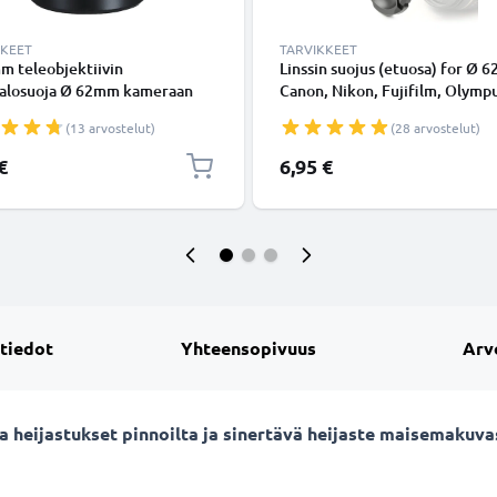
KKEET
TARVIKKEET
m teleobjektiivin
Linssin suojus (etuosa) for Ø 
valosuoja Ø 62mm kameraan
Canon, Nikon, Fujifilm, Olympu
rsal Ø 62mm -
Sony, Panasonic, Pentax, Snap
(13 arvostelut)
(28 arvostelut)
kierteeseen kiinnitettävä
Inside handle / Central Pinch 
 vastavalosuoja tuotemerkiltä
Kansi
€
6,95 €
NIC
 tiedot
Yhteensopivuus
Arv
sta heijastukset pinnoilta ja sinertävä heijaste maisemaku