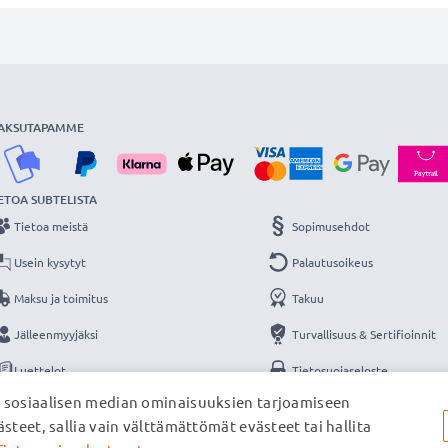
AKSUTAPAMME
ETOA SUBTELISTA
Tietoa meistä
Sopimusehdot
Usein kysytyt
Palautusoikeus
Maksu ja toimitus
Takuu
Jälleenmyyjäksi
Turvallisuus & Sertifioinnit
Luettelot
Tietosuojaseloste
, sosiaalisen median ominaisuuksien tarjoamiseen
Yhteys
Yritystiedot
steet, sallia vain välttämättömät evästeet tai hallita