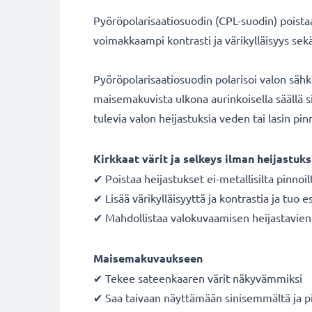
Pyöröpolarisaatiosuodin (CPL-suodin) poistaa 
voimakkaampi kontrasti ja värikylläisyys se
Pyöröpolarisaatiosuodin polarisoi valon säh
maisemakuvista ulkona aurinkoisella säällä si
tulevia valon heijastuksia veden tai lasin pinn
Kirkkaat värit ja selkeys ilman heijastuks
✔ Poistaa heijastukset ei-metallisilta pinnoil
✔ Lisää värikylläisyyttä ja kontrastia ja tuo e
✔ Mahdollistaa valokuvaamisen heijastavien p
Maisemakuvaukseen
✔ Tekee sateenkaaren värit näkyvämmiksi
✔ Saa taivaan näyttämään sinisemmältä ja p