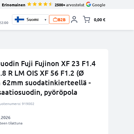
Erinomainen
2500+
arvostelut
Google
B2B
0,00 €
▾
Vaihda miniva
 22:00
uodin Fuji Fujinon XF 23 F1.4
.8 R LM OIS XF 56 F1.2 (Ø
n 62mm suodatinkierteellä -
saatiosuodin, pyöröpola
uotenumero: 919002
.2026
een tilattuna