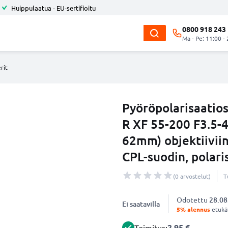
Huippulaatua - EU-sertifioitu
0800 918 243
Ma - Pe: 11:00 -
rit
Pyöröpolarisaatios
R XF 55-200 F3.5-4
62mm) objektiivii
CPL-suodin, polari
(0 arvostelut)
T
Odotettu
28.08
Ei saatavilla
5% alennus
etukät
2.95 €
Toimitus: