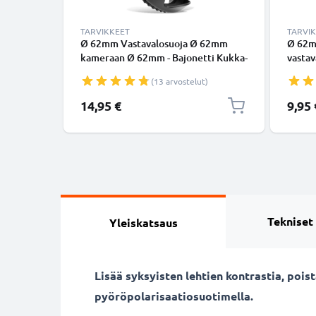
TARVIKKEET
TARVI
Ø 62mm Vastavalosuoja Ø 62mm
Ø 62m
kameraan Ø 62mm - Bajonetti Kukka-
vasta
/ Tulppaani- / Terälehti-
Unive
(13 arvostelut)
vastavalosuoja tuotemerkiltä
suodin
CELLONIC
pyöreä
14,95 €
9,95 
CELLO
Tekniset
Yleiskatsaus
Lisää syksyisten lehtien kontrastia, poi
pyöröpolarisaatiosuotimella.