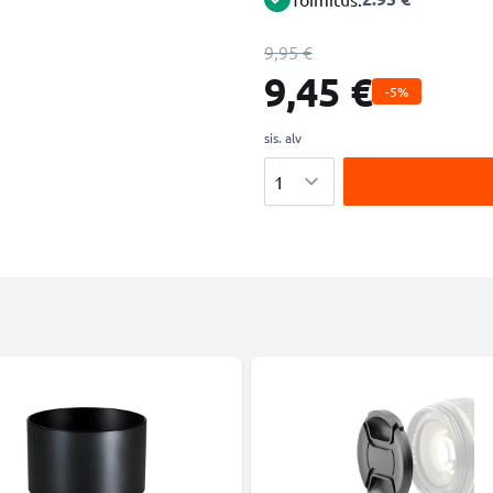
9,95 €
9,45 €
-5%
sis. alv
Määrä