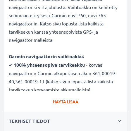
navigaattorisi virtajohdosta. Vaihtoakku on kehitetty
sopimaan erityisesti Garmin nüvi 760, nüvi 765
navigaattoriin. Katso sivu lopusta lista kaikista
tarvikeakun kanssa yhteensopivista GPS- ja
navigaattorimalleista.
Garmin navigaattorin vaihtoakku:
✔
100% yhteensopiva
tarvikeakku
- korvaa
navigaattorin Garmin alkuperäisen akun 361-00019-
40,361-00019-11 (katso sivun lopusta lista kaikista
tarvikeakun korvaamista akkumalleista)
✔
Pitkä käyttöaika
- laadukas ja tehokas akku, suuri
NÄYTÄ LISÄÄ
1250mAh kapasiteetti
✔
Nauti navigoinnista ilman virtajohtoa
- pitkä
TEKNISET TIEDOT
käyttöaika vapauttaa lataustauoilta