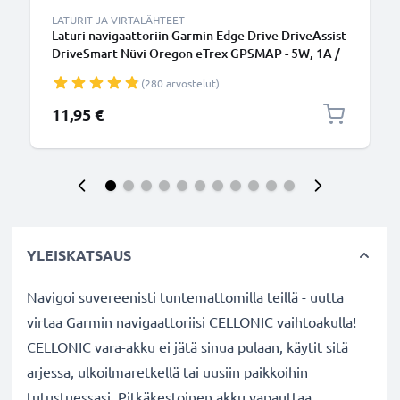
LATURIT JA VIRTALÄHTEET
Laturi navigaattoriin Garmin Edge Drive DriveAssist
DriveSmart Nüvi Oregon eTrex GPSMAP - 5W, 1A /
1000mA, 1.1m virtajohto, GPS-laturi
(280 arvostelut)
11,95 €
YLEISKATSAUS
Navigoi suvereenisti tuntemattomilla teillä - uutta
virtaa Garmin navigaattoriisi CELLONIC vaihtoakulla!
CELLONIC vara-akku ei jätä sinua pulaan, käytit sitä
arjessa, ulkoilmaretkellä tai uusiin paikkoihin
tutustuessasi. Pitkäkestoinen akku vapauttaa