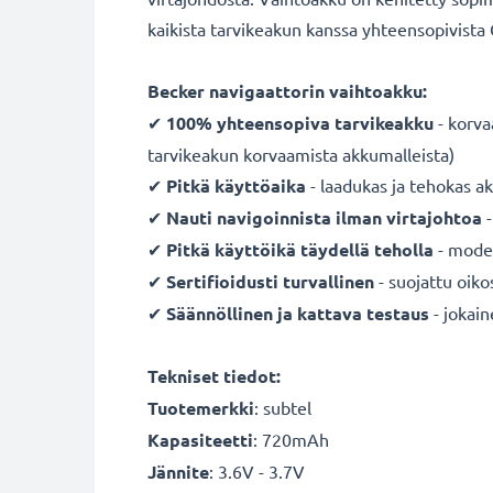
kaikista tarvikeakun kanssa yhteensopivista 
Becker navigaattorin vaihtoakku:
✔
100% yhteensopiva
tarvikeakku
- korva
tarvikeakun korvaamista akkumalleista)
✔
Pitkä käyttöaika
- laadukas ja tehokas a
✔
Nauti navigoinnista ilman virtajohtoa
-
✔
Pitkä käyttöikä täydellä teholla
- moder
✔
Sertifioidusti turvallinen
- suojattu oiko
✔
Säännöllinen ja kattava testaus
- jokai
Tekniset tiedot:
Tuotemerkki
:
subtel
Kapasiteetti
: 720mAh
Jännite
: 3.6V - 3.7V