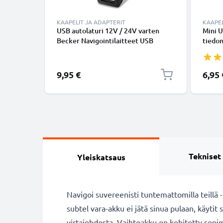
KAAPELIT JA ADAPTERIT
KAAPEL
USB autolaturi 12V / 24V varten
Mini U
Becker Navigointilaitteet USB
tiedon
latausadapteri 3A
Musta
9,95 €
6,95 
Tekniset
Yleiskatsaus
Navigoi suvereenisti tuntemattomilla teillä -
subtel vara-akku ei jätä sinua pulaan, käytit 
virtajohdosta. Vaihtoakku on kehitetty sopima