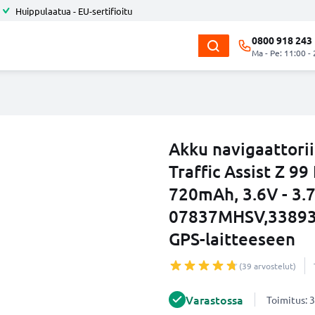
Huippulaatua - EU-sertifioitu
0800 918 243
Ma - Pe: 11:00 -
Akku navigaattori
Traffic Assist Z 99
720mAh, 3.6V - 3.7
07837MHSV,33893
GPS-laitteeseen
(39 arvostelut)
Varastossa
Toimitus: 3