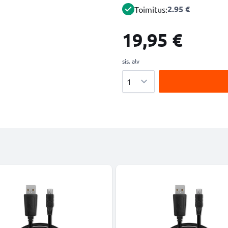
2.95 €
Toimitus:
19,95 €
sis. alv
Määrä