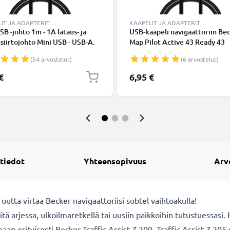
IT JA ADAPTERIT
KAAPELIT JA ADAPTERIT
SB -johto 1m - 1A lataus- ja
USB-kaapeli navigaattoriin Be
siirtojohto Mini USB - USB-A.
Map Pilot Active 43 Ready 43
 PVC USB-kaapeli
Professional 43 Mamba 4 Beck
(54 arvostelut)
(6 arvostelut)
Traffic Assist Z101 Z099 - 1A, 
latausjohto. Musta PVC kaapel
€
6,95 €
 tiedot
Yhteensopivuus
Arv
 uutta virtaa Becker navigaattoriisi subtel vaihtoakulla!
sitä arjessa, ulkoilmaretkellä tai uusiin paikkoihin tutustuessasi
an erityisesti Becker Traffic Assist Z 200, Traffic Assist Z 205 n