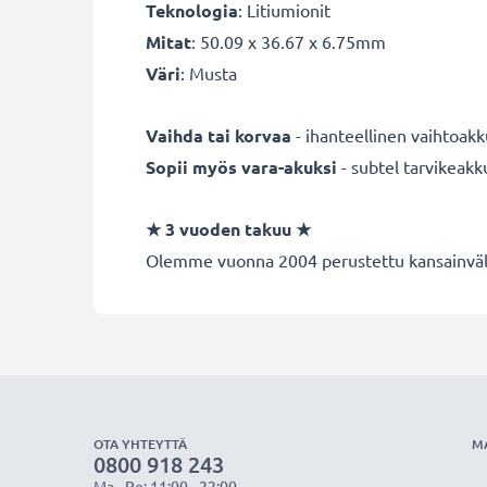
Teknologia
: Litiumionit
Mitat
: 50.09 x 36.67 x 6.75mm
Väri
: Musta
Vaihda tai korvaa
- ihanteellinen vaihtoakku
Sopii myös vara-akuksi
- subtel tarvikeakk
★
3 vuoden takuu
★
Olemme vuonna 2004 perustettu kansainvälin
OTA YHTEYTTÄ
M
0800 918 243
Ma - Pe: 11:00 - 22:00