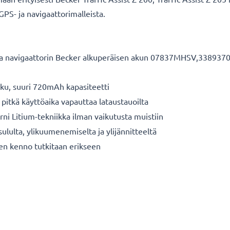
GPS- ja navigaattorimalleista.
a navigaattorin Becker alkuperäisen akun 07837MHSV,338937010
kku, suuri 720mAh kapasiteetti
 pitkä käyttöaika vapauttaa lataustauoilta
ni Litium-tekniikka ilman vaikutusta muistiin
sululta, ylikuumenemiselta ja ylijännitteeltä
nen kenno tutkitaan erikseen