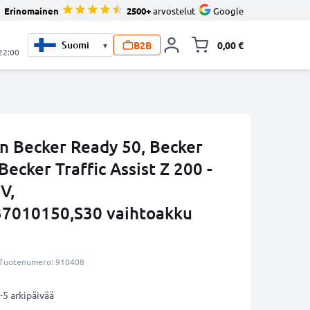
Erinomainen
2500+
arvostelut
Google
B2B
0,00 €
▾
Vaihda miniva
 22:00
in Becker Ready 50, Becker
 Becker Traffic Assist Z 200 -
V,
7010150,S30 vaihtoakku
Tuotenumero: 910408
-5 arkipäivää